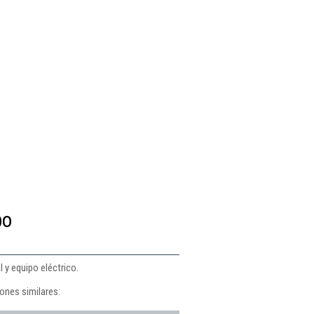
po
l y equipo eléctrico.
iones similares: