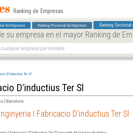
Ranking de Empresas
Ranking Sectorial
nal de Empresas
Ranking Provincial de Empresas
 de su empresa en el mayor Ranking de E
acio D'inductius Ter Sl
acio D'inductius Ter Sl
co | Barcelona
ginyeria I Fabricacio D'inductius Ter Sl
ria I Fabricacio D'inductius Ter Sl procede de la base de datos