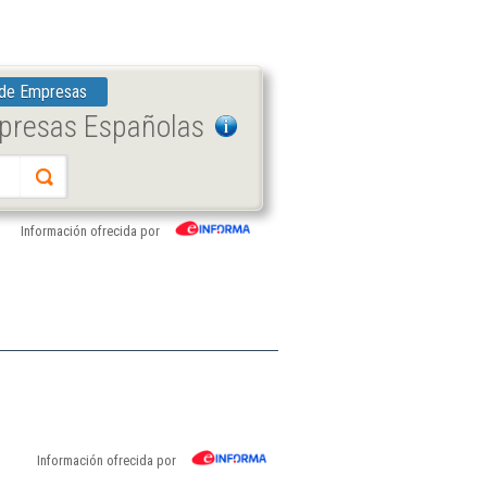
 de Empresas
mpresas Españolas
Información ofrecida por
Información ofrecida por