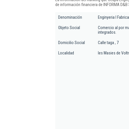
de información financiera de INFORMA D&B S
Denominación
Enginyeria I Fabrica
Objeto Social
Comercio al por ma
integrados.
Domicilio Social
Calle taga , 7
Localidad
les Masies de Volt