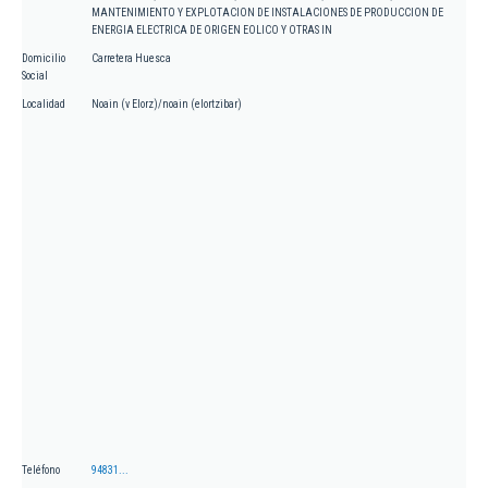
MANTENIMIENTO Y EXPLOTACION DE INSTALACIONES DE PRODUCCION DE
ENERGIA ELECTRICA DE ORIGEN EOLICO Y OTRAS IN
Domicilio
Carretera Huesca
Social
Localidad
Noain (v Elorz)/noain (elortzibar)
Teléfono
94831...