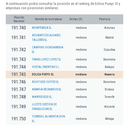
A continuación podrá consultar la posición en el ranking de Eolica Pueyo Sl y
empresas con posiciones similares:
Posición
Nombre de la empresa
Ventas (€)
Provincia
Nacional
191.740
MOMPEREDA SL
mediana
Asturias
NEUMATICOS ALVAREZ
191.741
mediana
Madrid
TALLERES SL.
CAMPING HONDARRIBIA
191.742
mediana
Gipuzkoa
SL
191.743
TRANS LOPEZ LOPEZ SL
mediana
Barcelona
191.744
HOSTAL EMERITAE S.L.
mediana
Badajoz
191.745
EOLICA PUEYO SL
mediana
Navarra
191.746
RIGHT SIDE COFFEE SL.
mediana
Barcelona
191.747
ARRATIA RECAMBIOS SL
mediana
Bizkaia
191.748
MARPER 2020 SL.
mediana
Tenerife
LUZETE GESTION DE
191.749
mediana
Alicante
FRANQUICIAS SL
TORRESOL ALIMENTACION
191.750
mediana
Málaga
SL.