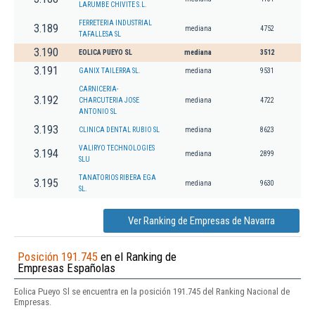
LARUMBE CHIVITE S.L.
FERRETERIA INDUSTRIAL
3.189
mediana
4752
TAFALLESA SL
3.190
EOLICA PUEYO SL
mediana
3512
3.191
GANIX TAILERRA SL.
mediana
9531
CARNICERIA-
3.192
CHARCUTERIA JOSE
mediana
4722
ANTONIO SL
3.193
CLINICA DENTAL RUBIO SL
mediana
8623
VALIRYO TECHNOLOGIES
3.194
mediana
2899
SLU
TANATORIOS RIBERA EGA
3.195
mediana
9630
SL.
Ver Ranking de Empresas de Navarra
Posición 191.745
en el Ranking de
Empresas Españolas
Eolica Pueyo Sl se encuentra en la posición 191.745 del Ranking Nacional de
Empresas.