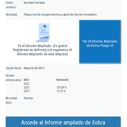
Forma
Sociedad limitada
Jurídica
Actividad
Producción de energía eléctrica a partir de fuentes renovables
Ver el Informe Ampliado
de Eolica Pueyo Sl
Ve el Informe Ampliado. ¡Es gratis!
Regístrese en eInforma y le regalamos el
Informe Ampliado de esta empresa
Capital Social
Mayor de 60.000 €
Ventas
Año
Variación
últimos años
2022
2023
120,08 %
2024
-19,18 %
Resultado
Positivo
2024
Accede al Informe ampliado de Eolica