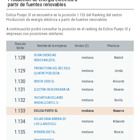
partir de fuentes renovables
Eolica Pueyo Sl se encuentra en la posición 1.133 del Ranking del sector
Producción de energía eléctrica a partir de fuentes renovables.
A continuación podrá consultar la posición en el ranking de Eolica Pueyo Sl y
empresas con posiciones similares:
Posición
Nombre de la empresa
Ventas (€)
Provincia
Sector
BORA ENERGIAS
1.128
mediana
Madrid
RENOVABLES SL
PROMOTORA DEL REC DELS
1.129
mediana
Lérida
QUATRE POBLES SA
1.130
RENTA CERO SL
mediana
Alicante
1.131
ELECTRA IRUN-ENDARA SA
mediana
Navarra
INICIATIVAS SOLARES
1.132
mediana
Sevilla
ANDALUZAS S L U
1.133
EOLICA PUEYO SL
mediana
Navarra
SOLAR CASA ARRIBA DE
1.134
mediana
Albacete
LOS LLANOS SLU
1.135
BYSNESS 2007 SL.
mediana
Murcia