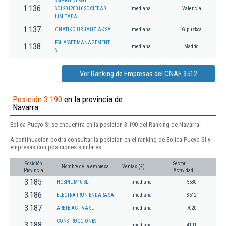
SMARTENERGY
1.136
SOL20120016 SOCIEDAD
mediana
Valencia
LIMITADA.
1.137
OÑATIKO UR JAUZIAK SA
mediana
Gipuzkoa
FSL ASSET MANAGEMENT
1.138
mediana
Madrid
SL.
Ver Ranking de Empresas del CNAE 3512
Posición 3.190
en la provincia de
Navarra
Eolica Pueyo Sl se encuentra en la posición 3.190 del Ranking de Navarra.
A continuación podrá consultar la posición en el ranking de Eolica Pueyo Sl y
empresas con posiciones similares:
Posición
Sector
Nombre de la empresa
Ventas (€)
Provincia
Actividad
3.185
HOSPIUM10 SL.
mediana
5530
3.186
ELECTRA IRUN-ENDARA SA
mediana
3512
3.187
ARETE-ACTIVA SL
mediana
7020
CONSTRUCCIONES
3.188
mediana
4101