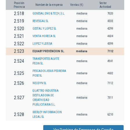
Posición
Sector
Nombre de la empresa
Ventas (€)
Provincia
Actividad
2.518
GENESAL ENG & TECH, S.L.
mediana
7020
2.519
REVESGAL SL
mediana
4333
2.520
GESTAL Y LOPEZ SL
mediana
4299
2.521
VENTA HORECA SL
mediana
4634
2.522
LOPEZ Y LEIS SA
mediana
4399
2.523
EQUABY PREVENCION SL.
mediana
7112
TRANSPORTES ALVITE
2.524
mediana
4941
PEON SL.
PESCADOS JESUS PEDREIRA
2.525
mediana
4632
POSE SL
2.526
NEODYN SL
mediana
7112
QUATTRO INDUSTRIA
DESTILADORA DE
2.527
mediana
7311
CREATIVIDAD
PUBLICITARIA S.L.
IBERLEY INFORMACION
2.528
mediana
6210
LEGAL SL