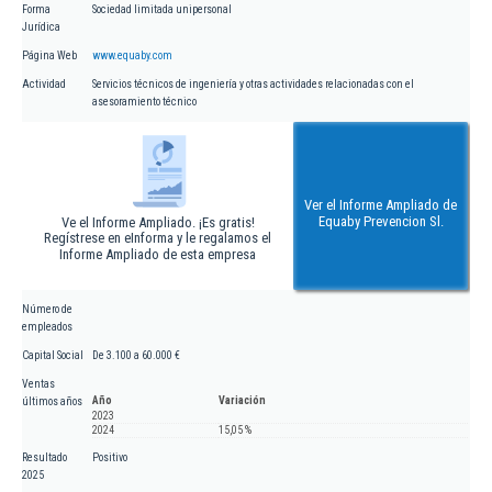
Forma
Sociedad limitada unipersonal
Jurídica
Página Web
www.equaby.com
Actividad
Servicios técnicos de ingeniería y otras actividades relacionadas con el
asesoramiento técnico
Ver el Informe Ampliado de
Equaby Prevencion Sl.
Ve el Informe Ampliado. ¡Es gratis!
Regístrese en eInforma y le regalamos el
Informe Ampliado de esta empresa
Número de
empleados
Capital Social
De 3.100 a 60.000 €
Ventas
Año
Variación
últimos años
2023
2024
15,05 %
Resultado
Positivo
2025