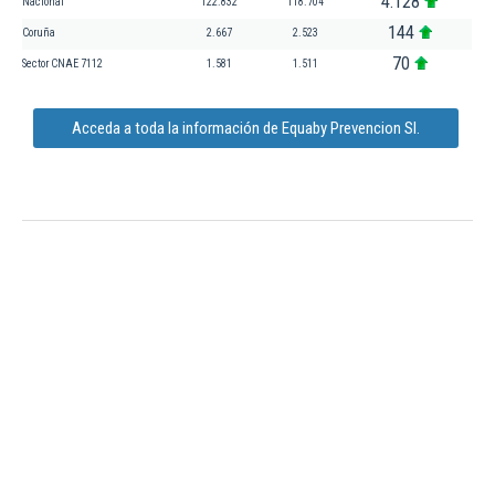
4.128
Nacional
122.832
118.704
144
Coruña
2.667
2.523
70
Sector CNAE 7112
1.581
1.511
Acceda a toda la información de Equaby Prevencion Sl.