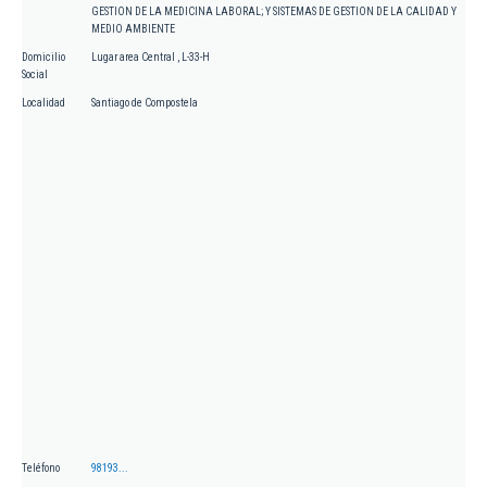
GESTION DE LA MEDICINA LABORAL; Y SISTEMAS DE GESTION DE LA CALIDAD Y
MEDIO AMBIENTE
Domicilio
Lugar area Central , L-33-H
Social
Localidad
Santiago de Compostela
Teléfono
98193...