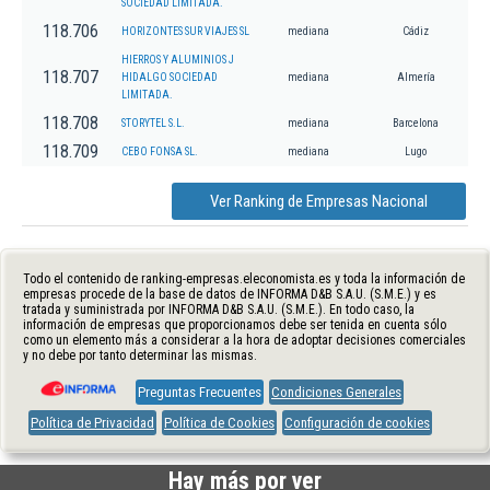
SOCIEDAD LIMITADA.
118.706
HORIZONTES SUR VIAJES SL
mediana
Cádiz
HIERROS Y ALUMINIOS J
118.707
HIDALGO SOCIEDAD
mediana
Almería
LIMITADA.
118.708
STORYTEL S.L.
mediana
Barcelona
118.709
CEBO FONSA SL.
mediana
Lugo
Ver Ranking de Empresas Nacional
Todo el contenido de ranking-empresas.eleconomista.es y toda la información de
empresas procede de la base de datos de INFORMA D&B S.A.U. (S.M.E.) y es
tratada y suministrada por INFORMA D&B S.A.U. (S.M.E.). En todo caso, la
información de empresas que proporcionamos debe ser tenida en cuenta sólo
como un elemento más a considerar a la hora de adoptar decisiones comerciales
y no debe por tanto determinar las mismas.
Preguntas Frecuentes
Condiciones Generales
Política de Privacidad
Política de Cookies
Configuración de cookies
Hay más por ver