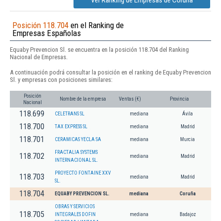
Ver Ranking de Empresas de Coruña
Posición 118.704
en el Ranking de
Empresas Españolas
Equaby Prevencion Sl. se encuentra en la posición 118.704 del Ranking
Nacional de Empresas.
A continuación podrá consultar la posición en el ranking de Equaby Prevencion
Sl. y empresas con posiciones similares:
Posición
Nombre de la empresa
Ventas (€)
Provincia
Nacional
118.699
CELETRANS SL
mediana
Ávila
118.700
TAX EXPRESS SL
mediana
Madrid
118.701
CERAMICAS YECLA SA
mediana
Murcia
FRACTALIA SYSTEMS
118.702
mediana
Madrid
INTERNACIONAL SL.
PROYECTO FONTAINE XXV
118.703
mediana
Madrid
SL.
118.704
EQUABY PREVENCION SL.
mediana
Coruña
OBRAS Y SERVICIOS
118.705
INTEGRALES DOFIN
mediana
Badajoz