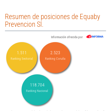
Resumen de posiciones de Equaby
Prevencion Sl.
Información ofrecida por
1.511
2.523
Ranking Sectorial
Ranking Coruña
118.704
Ranking Nacional