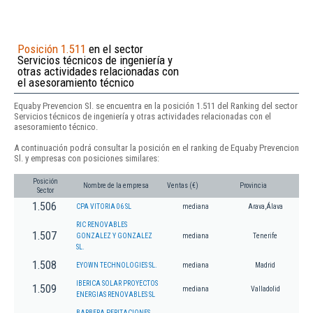
Posición 1.511
en el sector
Servicios técnicos de ingeniería y
otras actividades relacionadas con
el asesoramiento técnico
Equaby Prevencion Sl. se encuentra en la posición 1.511 del Ranking del sector
Servicios técnicos de ingeniería y otras actividades relacionadas con el
asesoramiento técnico.
A continuación podrá consultar la posición en el ranking de Equaby Prevencion
Sl. y empresas con posiciones similares:
Posición
Nombre de la empresa
Ventas (€)
Provincia
Sector
1.506
CPA VITORIA 06 SL
mediana
Arava,Álava
RIC RENOVABLES
1.507
GONZALEZ Y GONZALEZ
mediana
Tenerife
SL.
1.508
EYOWN TECHNOLOGIES SL.
mediana
Madrid
IBERICA SOLAR PROYECTOS
1.509
mediana
Valladolid
ENERGIAS RENOVABLES SL
BARBERA PERITACIONES