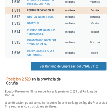
1.510
mediana
Valencia
SOCIEDAD LIMITADA.
1.511
EQUABY PREVENCION SL.
mediana
Coruña
1.512
NEWTON INGENIEROS SL
mediana
Tarragona
1.513
NEODYN SL
mediana
Coruña
PROTECNIUM INGENIERIA
1.514
mediana
Badajoz
Y SERVICIOS S.L.
PROYECTOS DE INGENIERIA
1.515
mediana
Gipuzkoa
TECNOLOGICA SA
MENDALETA SERVICIOS Y
1.516
mediana
Madrid
GESTIONES SL.
Ver Ranking de Empresas del CNAE 7112
Posición 2.523
en la provincia de
Coruña
Equaby Prevencion Sl. se encuentra en la posición 2.523 del Ranking de
Coruña.
A continuación podrá consultar la posición en el ranking de Equaby Prevencion
Sl. y empresas con posiciones similares: