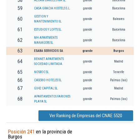
58
ALCAM BARCELONA SL.
grande
Barcelona
59
CASA GRACIA HOSTELS S.L.
grande
Barcelona
GESTION Y
60
grande
Baleares
MANTENIMIENTO SL
61
ESTUDIOS Y LOFTS SL.
grande
Barcelona
MH APARTMENTS
62
grande
Barcelona
MANAGERS SL
63
ESABA SERVICIOS SA
grande
Burgos
BENNET APARTMENTS
64
grande
Madrid
SOCIEDAD LIMITADA.
65
NOSROC SL
grande
Tenerife
66
CASERIO HOTELES SL
grande
Palmas (las)
67
GV42 CAPITAL SL.
grande
Madrid
APARTAMENTOS FARIONES
68
grande
Palmas (las)
PLAYA SL
Ver Ranking de Empresas del CNAE 5520
Posición 241
en la provincia de
Burgos