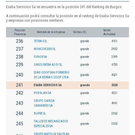
Esaba Servicios Sa se encuentra en la posición 241 del Ranking de Burgos.
A continuación podrá consultar la posición en el ranking de Esaba Servicios Sa
y empresas con posiciones similares:
Posición
Sector
Nombre de la empresa
Ventas (€)
Provincia
Actividad
236
TETRA-5 SL
grande
4101
237
MONCOR 2000 SL
grande
2932
238
FUNOR SA
grande
2599
239
GASOLINERA A2-31 SL.
grande
4730
SDAD COOP SAN FORMERIO
240
grande
4621
DE LA SIERRA S.COOP. LTDA
241
ESABA SERVICIOS SA
grande
5520
242
POR BLAN SA
grande
4321
GRUPO GARCIA
243
grande
4941
CAMARERO SA
244
BUPRE SL
grande
2363
TALLER DE MECANIZADOS
245
grande
2553
ESPECIALES SA
GRUPO ANTOLIN VALPLAS