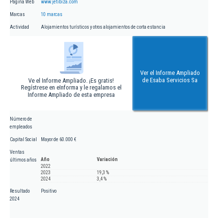
Página Web
www.jetibiza.com
Marcas
10 marcas
Actividad
Alojamientos turísticos y otros alojamientos de corta estancia
Ver el Informe Ampliado
de Esaba Servicios Sa
Ve el Informe Ampliado. ¡Es gratis!
Regístrese en eInforma y le regalamos el
Informe Ampliado de esta empresa
Número de
empleados
Capital Social
Mayor de 60.000 €
Ventas
Año
Variación
últimos años
2022
2023
19,3 %
2024
3,4 %
Resultado
Positivo
2024