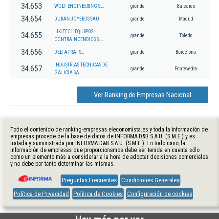
34.653
WOLF ENGINEERING SL.
grande
Baleares
34.654
DURAN JOYEROS SAU
grande
Madrid
LIKITECH EQUIPOS
34.655
grande
Toledo
CONTRAINCENDIOS S.L.
34.656
DELTAPRAT SL
grande
Barcelona
INDUSTRIAS TECNICAS DE
34.657
grande
Pontevedra
GALICIA SA
Ver Ranking de Empresas Nacional
Todo el contenido de ranking-empresas.eleconomista.es y toda la información de
empresas procede de la base de datos de INFORMA D&B S.A.U. (S.M.E.) y es
tratada y suministrada por INFORMA D&B S.A.U. (S.M.E.). En todo caso, la
información de empresas que proporcionamos debe ser tenida en cuenta sólo
como un elemento más a considerar a la hora de adoptar decisiones comerciales
y no debe por tanto determinar las mismas.
Preguntas Frecuentes
Condiciones Generales
Política de Privacidad
Política de Cookies
Configuración de cookies