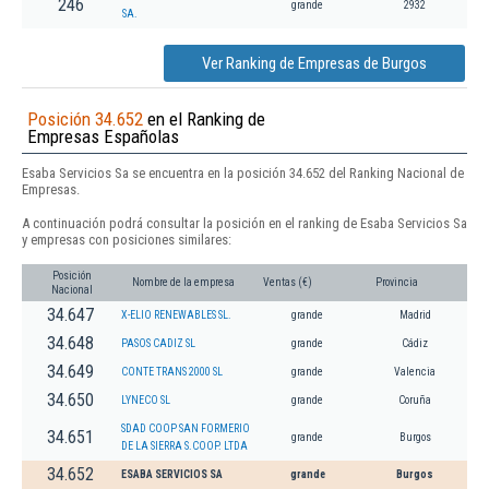
246
grande
2932
SA.
Ver Ranking de Empresas de Burgos
Posición 34.652
en el Ranking de
Empresas Españolas
Esaba Servicios Sa se encuentra en la posición 34.652 del Ranking Nacional de
Empresas.
A continuación podrá consultar la posición en el ranking de Esaba Servicios Sa
y empresas con posiciones similares:
Posición
Nombre de la empresa
Ventas (€)
Provincia
Nacional
34.647
X-ELIO RENEWABLES SL.
grande
Madrid
34.648
PASOS CADIZ SL
grande
Cádiz
34.649
CONTE TRANS 2000 SL
grande
Valencia
34.650
LYNECO SL
grande
Coruña
SDAD COOP SAN FORMERIO
34.651
grande
Burgos
DE LA SIERRA S.COOP. LTDA
34.652
ESABA SERVICIOS SA
grande
Burgos