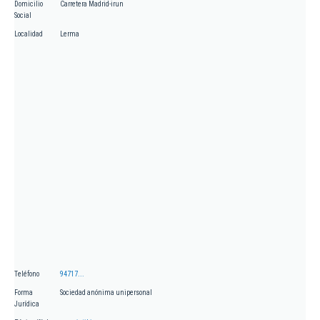
Domicilio
Carretera Madrid-irun
Social
Localidad
Lerma
Teléfono
94717...
Forma
Sociedad anónima unipersonal
Jurídica