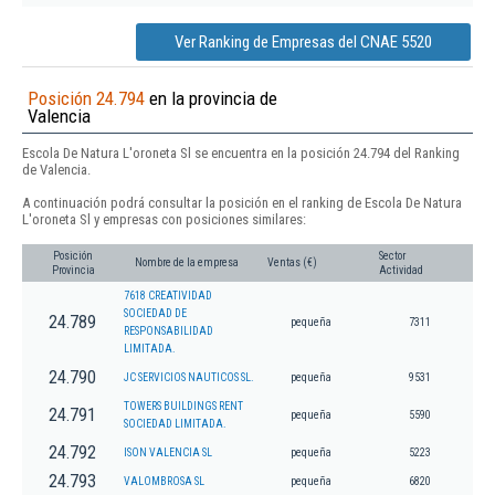
Ver Ranking de Empresas del CNAE 5520
Posición 24.794
en la provincia de
Valencia
Escola De Natura L'oroneta Sl se encuentra en la posición 24.794 del Ranking
de Valencia.
A continuación podrá consultar la posición en el ranking de Escola De Natura
L'oroneta Sl y empresas con posiciones similares:
Posición
Sector
Nombre de la empresa
Ventas (€)
Provincia
Actividad
7618 CREATIVIDAD
SOCIEDAD DE
24.789
pequeña
7311
RESPONSABILIDAD
LIMITADA.
24.790
JC SERVICIOS NAUTICOS SL.
pequeña
9531
TOWERS BUILDINGS RENT
24.791
pequeña
5590
SOCIEDAD LIMITADA.
24.792
ISON VALENCIA SL
pequeña
5223
24.793
VALOMBROSA SL
pequeña
6820