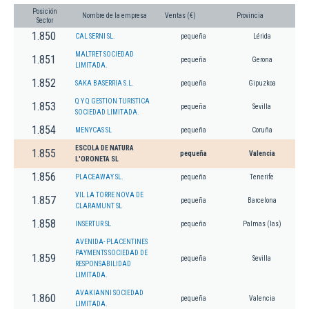
Posición
Nombre de la empresa
Ventas (€)
Provincia
Sector
1.850
CAL SERNI SL.
pequeña
Lérida
MALTRET SOCIEDAD
1.851
pequeña
Gerona
LIMITADA.
1.852
SAKA BASERRIA S.L.
pequeña
Gipuzkoa
Q Y Q GESTION TURISTICA
1.853
pequeña
Sevilla
SOCIEDAD LIMITADA.
1.854
MENYCAS SL
pequeña
Coruña
ESCOLA DE NATURA
1.855
pequeña
Valencia
L'ORONETA SL
1.856
PLACEAWAY SL.
pequeña
Tenerife
VIL LA TORRE NOVA DE
1.857
pequeña
Barcelona
CLARAMUNT SL
1.858
INSERTUR SL
pequeña
Palmas (las)
AVENIDA- PLACENTINES
PAYMENTS SOCIEDAD DE
1.859
pequeña
Sevilla
RESPONSABILIDAD
LIMITADA.
AVAKIANNI SOCIEDAD
1.860
pequeña
Valencia
LIMITADA.