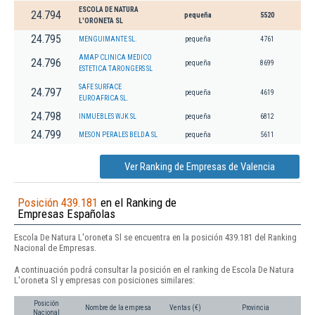
ESCOLA DE NATURA
24.794
pequeña
5520
L'ORONETA SL
24.795
MENGUIMANTE SL.
pequeña
4761
AMAP CLINICA MEDICO
24.796
pequeña
8699
ESTETICA TARONGERS SL
SAFE SURFACE
24.797
pequeña
4619
EUROAFRICA SL.
24.798
INMUEBLES WJK SL
pequeña
6812
24.799
MESON PERALES BELDA SL
pequeña
5611
Ver Ranking de Empresas de Valencia
Posición 439.181
en el Ranking de
Empresas Españolas
Escola De Natura L'oroneta Sl se encuentra en la posición 439.181 del Ranking
Nacional de Empresas.
A continuación podrá consultar la posición en el ranking de Escola De Natura
L'oroneta Sl y empresas con posiciones similares:
Posición
Nombre de la empresa
Ventas (€)
Provincia
Nacional