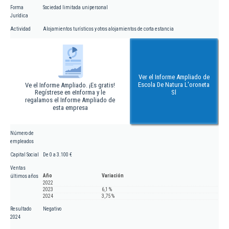
Forma
Sociedad limitada unipersonal
Jurídica
Actividad
Alojamientos turísticos y otros alojamientos de corta estancia
Ver el Informe Ampliado de
Escola De Natura L'oroneta
Ve el Informe Ampliado. ¡Es gratis!
Regístrese en eInforma y le
Sl
regalamos el Informe Ampliado de
esta empresa
Número de
empleados
Capital Social
De 0 a 3.100 €
Ventas
Año
Variación
últimos años
2022
2023
6,1 %
2024
3,75 %
Resultado
Negativo
2024