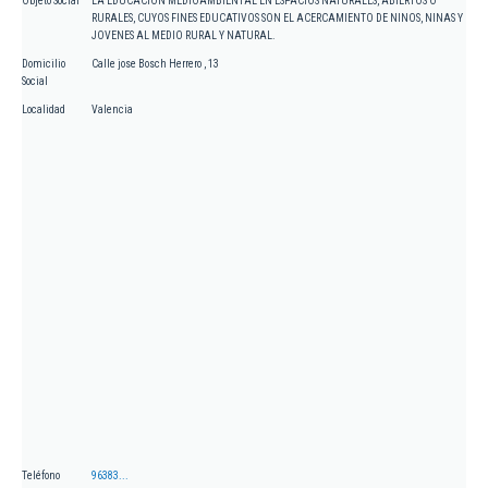
Objeto Social
LA EDUCACION MEDIOAMBIENTAL EN ESPACIOS NATURALES, ABIERTOS O
RURALES, CUYOS FINES EDUCATIVOS SON EL ACERCAMIENTO DE NINOS, NINAS Y
JOVENES AL MEDIO RURAL Y NATURAL.
Domicilio
Calle jose Bosch Herrero , 13
Social
Localidad
Valencia
Teléfono
96383...