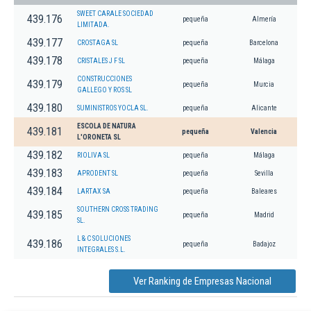
SWEET CARALE SOCIEDAD
439.176
pequeña
Almería
LIMITADA.
439.177
CROSTAGA SL
pequeña
Barcelona
439.178
CRISTALES J F SL
pequeña
Málaga
CONSTRUCCIONES
439.179
pequeña
Murcia
GALLEGO Y ROS SL
439.180
SUMINISTROS YOCLA SL.
pequeña
Alicante
ESCOLA DE NATURA
439.181
pequeña
Valencia
L'ORONETA SL
439.182
RIOLIVA SL
pequeña
Málaga
439.183
APRODENT SL
pequeña
Sevilla
439.184
LARTAX SA
pequeña
Baleares
SOUTHERN CROSS TRADING
439.185
pequeña
Madrid
SL.
L & C SOLUCIONES
439.186
pequeña
Badajoz
INTEGRALES S.L.
Ver Ranking de Empresas Nacional