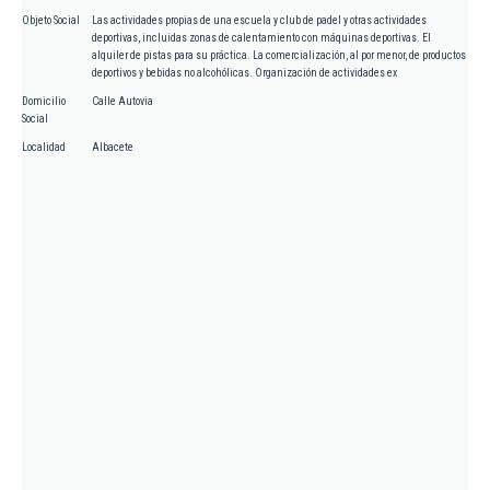
Objeto Social
Las actividades propias de una escuela y club de padel y otras actividades
deportivas, incluidas zonas de calentamiento con máquinas deportivas. El
alquiler de pistas para su práctica. La comercialización, al por menor, de productos
deportivos y bebidas no alcohólicas. Organización de actividades ex
Domicilio
Calle Autovia
Social
Localidad
Albacete