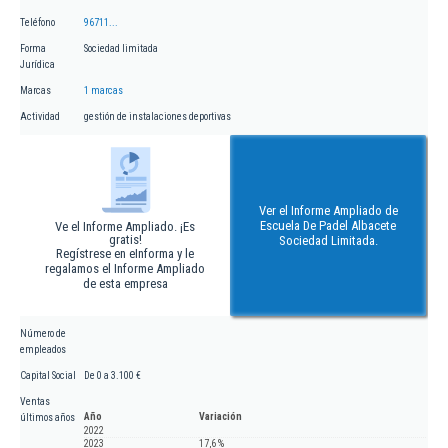
Teléfono
96711...
Forma
Sociedad limitada
Jurídica
Marcas
1 marcas
Actividad
gestión de instalaciones deportivas
Ver el Informe Ampliado de
Escuela De Padel Albacete
Ve el Informe Ampliado. ¡Es
gratis!
Sociedad Limitada.
Regístrese en eInforma y le
regalamos el Informe Ampliado
de esta empresa
Número de
empleados
Capital Social
De 0 a 3.100 €
Ventas
Año
Variación
últimos años
2022
2023
17,6 %