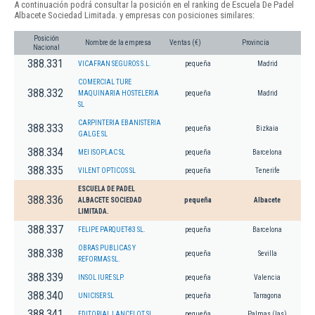
A continuación podrá consultar la posición en el ranking de Escuela De Padel
Albacete Sociedad Limitada. y empresas con posiciones similares:
Posición
Nombre de la empresa
Ventas (€)
Provincia
Nacional
388.331
VICAFRAN SEGUROS S.L.
pequeña
Madrid
COMERCIAL TURE
388.332
MAQUINARIA HOSTELERIA
pequeña
Madrid
SL
CARPINTERIA EBANISTERIA
388.333
pequeña
Bizkaia
GALGE SL
388.334
MEI ISOPLAC SL
pequeña
Barcelona
388.335
VILENT OPTICOS SL
pequeña
Tenerife
ESCUELA DE PADEL
388.336
ALBACETE SOCIEDAD
pequeña
Albacete
LIMITADA.
388.337
FELIPE PARQUET-83 SL.
pequeña
Barcelona
OBRAS PUBLICAS Y
388.338
pequeña
Sevilla
REFORMAS SL.
388.339
INSOL IURE SLP.
pequeña
Valencia
388.340
UNICISER SL
pequeña
Tarragona
388.341
EDITORIAL LANCELOT SL
pequeña
Palmas (las)