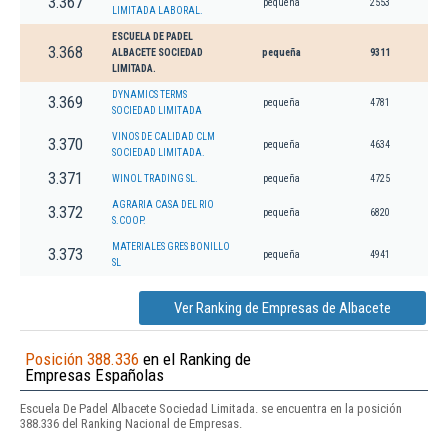
3.367
pequeña
2553
LIMITADA LABORAL.
ESCUELA DE PADEL
3.368
ALBACETE SOCIEDAD
pequeña
9311
LIMITADA.
DYNAMICS TERMS
3.369
pequeña
4781
SOCIEDAD LIMITADA
VINOS DE CALIDAD CLM
3.370
pequeña
4634
SOCIEDAD LIMITADA.
3.371
WINOL TRADING SL.
pequeña
4725
AGRARIA CASA DEL RIO
3.372
pequeña
6820
S.COOP.
MATERIALES GRES BONILLO
3.373
pequeña
4941
SL
Ver Ranking de Empresas de Albacete
Posición 388.336
en el Ranking de
Empresas Españolas
Escuela De Padel Albacete Sociedad Limitada. se encuentra en la posición
388.336 del Ranking Nacional de Empresas.