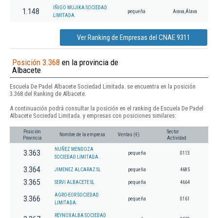
IÑIGO MUJIKA SOCIEDAD
1.148
pequeña
Arava,Álava
LIMITADA.
Ver Ranking de Empresas del CNAE 9311
Posición 3.368
en la provincia de
Albacete
Escuela De Padel Albacete Sociedad Limitada. se encuentra en la posición
3.368 del Ranking de Albacete.
A continuación podrá consultar la posición en el ranking de Escuela De Padel
Albacete Sociedad Limitada. y empresas con posiciones similares:
Posición
Sector
Nombre de la empresa
Ventas (€)
Provincia
Actividad
NUÑEZ MENDOZA
3.363
pequeña
0113
SOCIEDAD LIMITADA.
3.364
JIMENEZ ALCARAZ SL
pequeña
4685
3.365
SERVI ALBACETE SL
pequeña
4664
AGRO-EOR SOCIEDAD
3.366
pequeña
0161
LIMITADA.
REYNOXALBA SOCIEDAD