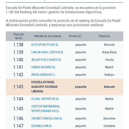
Escuela De Padel Albacete Sociedad Limitada. se encuentra en la posición
1.143 del Ranking del sector gestión de instalaciones deportivas.
A continuación podrá consultar la posición en el ranking de Escuela De Padel
Albacete Sociedad Limitada. y empresas con posiciones similares:
Posición
Nombre de la empresa
Ventas (€)
Provincia
Sector
1.138
ELITE SPORT POINT SL.
pequeña
Alicante
1.139
LAKUA KIROL GESTION SL
pequeña
Arava,Álava
1.140
AQUATIVOS O BARCO SL.
pequeña
Coruña
1.141
URBAN MONKEY SL.
pequeña
Madrid
1.142
PADELCAÑADA S.L.
pequeña
Badajoz
ESCUELA DE PADEL
1.143
ALBACETE SOCIEDAD
pequeña
Albacete
LIMITADA.
1.144
GLOAL GESTISPORT SL.
pequeña
Madrid
GESTION EMPRESARIAL
1.145
pequeña
Madrid
SPORTS DREAMS XXI SL.
1.146
CROSSFIT BARCELONA SL.
pequeña
Barcelona
1.147
DIVERALTURA SL.
pequeña
Cantabria