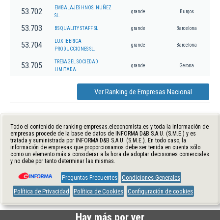
EMBALAJES HNOS. NUÑEZ
53.702
grande
Burgos
SL.
53.703
BS QUALITY STAFF SL
grande
Barcelona
LUX IBERICA
53.704
grande
Barcelona
PRODUCCIONES SL.
TRESAGEL SOCIEDAD
53.705
grande
Gerona
LIMITADA.
Ver Ranking de Empresas Nacional
Todo el contenido de ranking-empresas.eleconomista.es y toda la información de
empresas procede de la base de datos de INFORMA D&B S.A.U. (S.M.E.) y es
tratada y suministrada por INFORMA D&B S.A.U. (S.M.E.). En todo caso, la
información de empresas que proporcionamos debe ser tenida en cuenta sólo
como un elemento más a considerar a la hora de adoptar decisiones comerciales
y no debe por tanto determinar las mismas.
Preguntas Frecuentes
Condiciones Generales
Política de Privacidad
Política de Cookies
Configuración de cookies
Hay más por ver