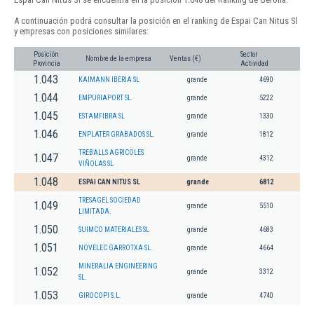
A continuación podrá consultar la posición en el ranking de Espai Can Nitus Sl
y empresas con posiciones similares:
Posición
Sector
Nombre de la empresa
Ventas (€)
Provincia
Actividad
1.043
KAIMANN IBERIA SL
grande
4690
1.044
EMPURIAPORT SL.
grande
5222
1.045
ESTAMFIBRA SL
grande
1330
1.046
ENPLATER GRABADOS SL.
grande
1812
TREBALLS AGRICOLES
1.047
grande
4312
VIÑOLAS SL
1.048
ESPAI CAN NITUS SL
grande
6812
TRESAGEL SOCIEDAD
1.049
grande
5510
LIMITADA.
1.050
SUIMCO MATERIALES SL
grande
4683
1.051
NOVELEC GARROTXA SL.
grande
4664
MINERALIA ENGINEERING
1.052
grande
3312
SL.
1.053
GIROCOPI S.L.
grande
4740