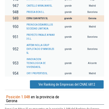
947
CASTELLO MIRALMAR SL.
grande
Madrid
948
PROEGA BCN S.L.
grande
Barcelona
949
ESPAI CAN NITUS SL
grande
Gerona
PRONOGA DESARROLLOS
950
grande
Madrid
SOCIEDAD LIMITADA.
PROYECTO PASAJE AYMAR
951
grande
Barcelona
3 S.L.
ARTEMI NOLLA GRUP
952
EXPLOTACIO D'IMMOBLES
grande
Barcelona
SL
INNOVACION
953
TECNOLOGICA DE
grande
Alicante
VIVIENDAS SL.
954
OR11 PROPERTIES SL.
grande
Madrid
Ver Ranking de Empresas del CNAE 6812
Posición 1.048
en la provincia de
Gerona
Espai Can Nitus Sl se encuentra en la posición 1.048 del Ranking de Gerona.