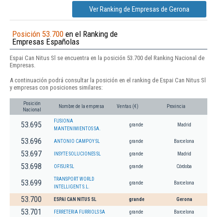
Ver Ranking de Empresas de Gerona
Posición 53.700
en el Ranking de
Empresas Españolas
Espai Can Nitus Sl se encuentra en la posición 53.700 del Ranking Nacional de
Empresas.
A continuación podrá consultar la posición en el ranking de Espai Can Nitus Sl
y empresas con posiciones similares:
Posición
Nombre de la empresa
Ventas (€)
Provincia
Nacional
FUSIONA
53.695
grande
Madrid
MANTENIMIENTOS SA.
53.696
ANTONIO CAMPOY SL
grande
Barcelona
53.697
INSYTE SOLUCIONES SL
grande
Madrid
53.698
OFISUR SL
grande
Córdoba
TRANSPORT WORLD
53.699
grande
Barcelona
INTELLIGENT S.L.
53.700
ESPAI CAN NITUS SL
grande
Gerona
53.701
FERRETERIA FURRIOLS SA
grande
Barcelona