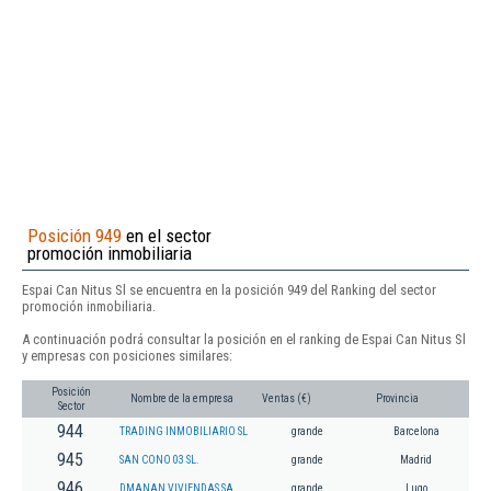
Posición 949
en el sector
promoción inmobiliaria
Espai Can Nitus Sl se encuentra en la posición 949 del Ranking del sector
promoción inmobiliaria.
A continuación podrá consultar la posición en el ranking de Espai Can Nitus Sl
y empresas con posiciones similares:
Posición
Nombre de la empresa
Ventas (€)
Provincia
Sector
944
TRADING INMOBILIARIO SL
grande
Barcelona
945
SAN CONO 03 SL.
grande
Madrid
946
DMANAN VIVIENDAS SA.
grande
Lugo