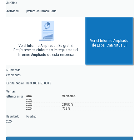
Jurídica
Actividad
promoción inmobiliaria
Ver el Informe Ampliado
de Espai Can Nitus Sl
Ve el Informe Ampliado. ¡Es gratis!
Regístrese en eInforma y le regalamos el
Informe Ampliado de esta empresa
Número de
empleados
Capital Social
De 3.100 a 60.000 €
Ventas
Año
Variación
últimos años
2022
2023
218,83 %
2024
77,8 %
Resultado
Positivo
2024