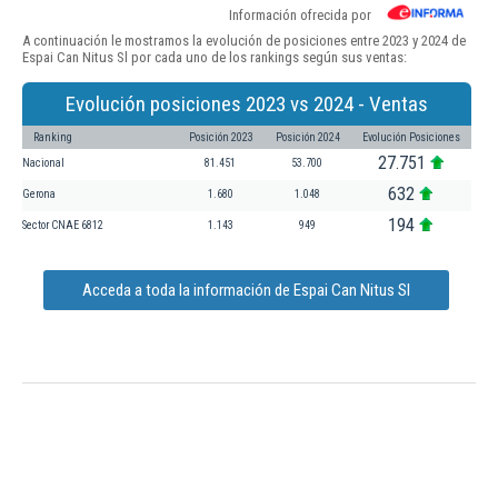
Información ofrecida por
A continuación le mostramos la evolución de posiciones entre 2023 y 2024 de
Espai Can Nitus Sl por cada uno de los rankings según sus ventas:
Evolución posiciones 2023 vs 2024 - Ventas
Ranking
Posición 2023
Posición 2024
Evolución Posiciones
27.751
Nacional
81.451
53.700
632
Gerona
1.680
1.048
194
Sector CNAE 6812
1.143
949
Acceda a toda la información de Espai Can Nitus Sl