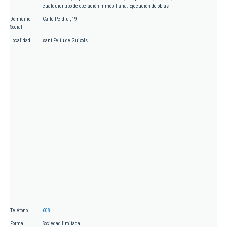
cualquier tipo de operación inmobiliaria. Ejecución de obras
Domicilio
Calle Perdiu , 19
Social
Localidad
sant Feliu de Guixols
Teléfono
608.....
Forma
Sociedad limitada