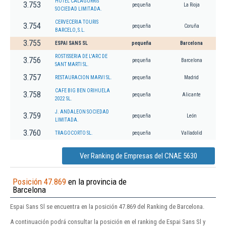
HOTEL CALAGURRIS
3.753
pequeña
La Rioja
SOCIEDAD LIMITADA.
CERVECERIA TOURIS
3.754
pequeña
Coruña
BARCELO, S.L.
3.755
ESPAI SANS SL
pequeña
Barcelona
ROSTISSERIA DE L'ARC DE
3.756
pequeña
Barcelona
SANT MARTI SL.
3.757
RESTAURACION MARVI SL.
pequeña
Madrid
CAFE BIG BEN ORIHUELA
3.758
pequeña
Alicante
2022 SL.
J. ANDALEON SOCIEDAD
3.759
pequeña
León
LIMITADA.
3.760
TRAGOCORTO SL.
pequeña
Valladolid
Ver Ranking de Empresas del CNAE 5630
Posición 47.869
en la provincia de
Barcelona
Espai Sans Sl se encuentra en la posición 47.869 del Ranking de Barcelona.
A continuación podrá consultar la posición en el ranking de Espai Sans Sl y