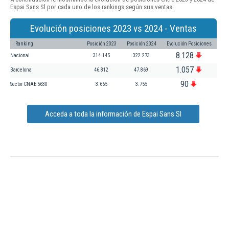
Espai Sans Sl por cada uno de los rankings según sus ventas:
Evolución posiciones 2023 vs 2024 - Ventas
Ranking
Posición 2023
Posición 2024
Evolución Posiciones
8.128
Nacional
314.145
322.273
1.057
Barcelona
46.812
47.869
90
Sector CNAE 5630
3.665
3.755
Acceda a toda la información de Espai Sans Sl