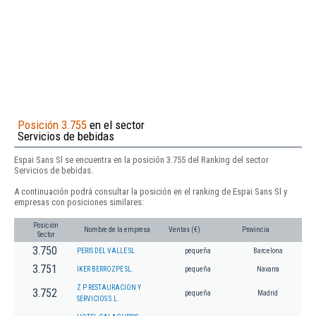
Posición 3.755
en el sector
Servicios de bebidas
Espai Sans Sl se encuentra en la posición 3.755 del Ranking del sector
Servicios de bebidas.
A continuación podrá consultar la posición en el ranking de Espai Sans Sl y
empresas con posiciones similares:
Posición
Nombre de la empresa
Ventas (€)
Provincia
Sector
3.750
PERIS DEL VALLE SL
pequeña
Barcelona
3.751
IKER BERROZPE SL.
pequeña
Navarra
Z P RESTAURACION Y
3.752
pequeña
Madrid
SERVICIOS S.L.