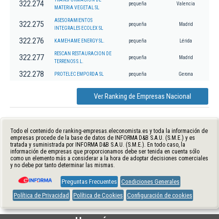
322.274
pequeña
Valencia
MATERIA VEGETAL SL
ASESORAMIENTOS
322.275
pequeña
Madrid
INTEGRALES ECOLEX SL
322.276
KAMEHAME ENERGY SL.
pequeña
Lérida
RESCAN RESTAURACION DE
322.277
pequeña
Madrid
TERRENOS S.L.
322.278
PROTELEC EMPORDA SL
pequeña
Gerona
Ver Ranking de Empresas Nacional
Todo el contenido de ranking-empresas.eleconomista.es y toda la información de
empresas procede de la base de datos de INFORMA D&B S.A.U. (S.M.E.) y es
tratada y suministrada por INFORMA D&B S.A.U. (S.M.E.). En todo caso, la
información de empresas que proporcionamos debe ser tenida en cuenta sólo
como un elemento más a considerar a la hora de adoptar decisiones comerciales
y no debe por tanto determinar las mismas.
Preguntas Frecuentes
Condiciones Generales
Política de Privacidad
Política de Cookies
Configuración de cookies