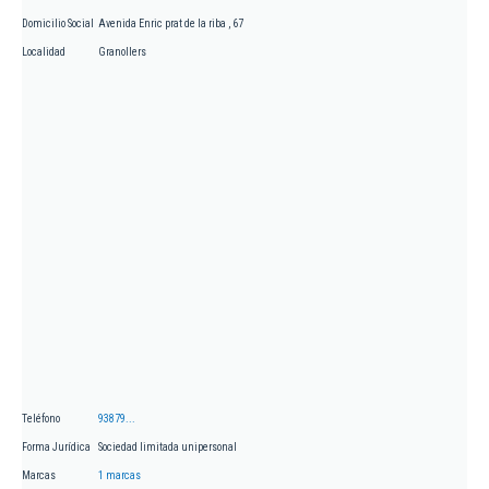
Domicilio Social
Avenida Enric prat de la riba , 67
Localidad
Granollers
Teléfono
93879...
Forma Jurídica
Sociedad limitada unipersonal
Marcas
1 marcas