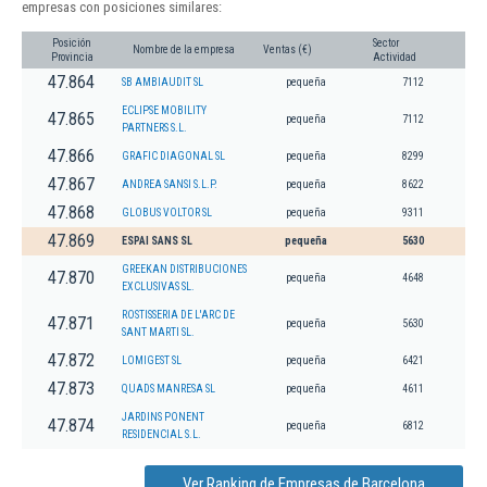
empresas con posiciones similares:
Posición
Sector
Nombre de la empresa
Ventas (€)
Provincia
Actividad
47.864
SB AMBIAUDIT SL
pequeña
7112
ECLIPSE MOBILITY
47.865
pequeña
7112
PARTNERS S.L.
47.866
GRAFIC DIAGONAL SL
pequeña
8299
47.867
ANDREA SANSI S.L.P.
pequeña
8622
47.868
GLOBUS VOLTOR SL
pequeña
9311
47.869
ESPAI SANS SL
pequeña
5630
GREEKAN DISTRIBUCIONES
47.870
pequeña
4648
EXCLUSIVAS SL.
ROSTISSERIA DE L'ARC DE
47.871
pequeña
5630
SANT MARTI SL.
47.872
LOMIGEST SL
pequeña
6421
47.873
QUADS MANRESA SL
pequeña
4611
JARDINS PONENT
47.874
pequeña
6812
RESIDENCIAL S.L.
Ver Ranking de Empresas de Barcelona