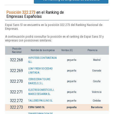
Posición 322.273
en el Ranking de
Empresas Españolas
Espai Sans Sl se encuentra en la posición 322.273 del Ranking Nacional de
Empresas.
A continuación podrá consultar la posición en el ranking de Espai Sans Sl y
empresas con posiciones similares:
Posición
Nombre de la empresa
Ventas (€)
Provincia
Nacional
HIPOTESIS CONTRASTADA
322.268
pequeña
Madrid
SLL.
LEAF FRESH SOCIEDAD
322.269
pequeña
Granada
LIMITADA.
CERVECERIA TOURIS
322.270
pequeña
Coruña
BARCELO, S.L.
ELECTRODOMESTICOS J.
322.271
pequeña
Valencia
MARCO SEGARRA SL.
322.272
TALLERES PAULINO SL.
pequeña
Córdoba
322.273
ESPAI SANS SL
pequeña
Barcelona
TRANSFORMACION DE