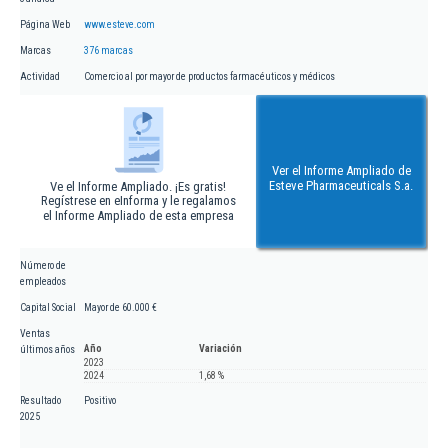
Página Web
www.esteve.com
Marcas
376 marcas
Actividad
Comercio al por mayor de productos farmacéuticos y médicos
Ver el Informe Ampliado de
Esteve Pharmaceuticals S.a.
Ve el Informe Ampliado. ¡Es gratis!
Regístrese en eInforma y le regalamos
el Informe Ampliado de esta empresa
Número de
empleados
Capital Social
Mayor de 60.000 €
Ventas
Año
Variación
últimos años
2023
2024
1,68 %
Resultado
Positivo
2025