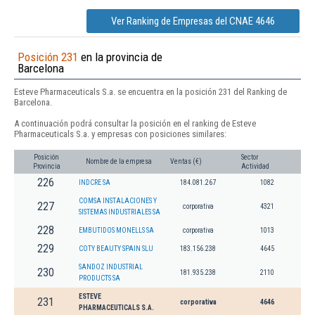
Ver Ranking de Empresas del CNAE 4646
Posición 231
en la provincia de
Barcelona
Esteve Pharmaceuticals S.a. se encuentra en la posición 231 del Ranking de
Barcelona.
A continuación podrá consultar la posición en el ranking de Esteve
Pharmaceuticals S.a. y empresas con posiciones similares:
Posición
Sector
Nombre de la empresa
Ventas (€)
Provincia
Actividad
226
INDCRE SA
184.081.267
1082
COMSA INSTALACIONES Y
227
corporativa
4321
SISTEMAS INDUSTRIALES SA
228
EMBUTIDOS MONELLS SA
corporativa
1013
229
COTY BEAUTY SPAIN SLU
183.156.238
4645
SANDOZ INDUSTRIAL
230
181.935.238
2110
PRODUCTS SA
ESTEVE
231
corporativa
4646
PHARMACEUTICALS S.A.