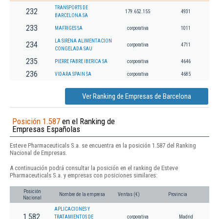
TRANSPORTS DE
232
179.652.155
4931
BARCELONA SA
233
MAFRIGES SA
corporativa
1011
LA SIRENA ALIMENTACION
234
corporativa
4711
CONGELADA SAU
235
PIERRE FABRE IBERICA SA
corporativa
4646
236
VIDARA SPAIN SA
corporativa
4685
Ver Ranking de Empresas de Barcelona
Posición 1.587
en el Ranking de
Empresas Españolas
Esteve Pharmaceuticals S.a. se encuentra en la posición 1.587 del Ranking
Nacional de Empresas.
A continuación podrá consultar la posición en el ranking de Esteve
Pharmaceuticals S.a. y empresas con posiciones similares:
Posición
Nombre de la empresa
Ventas (€)
Provincia
Nacional
APLICACIONES Y
1.582
TRATAMIENTOS DE
corporativa
Madrid