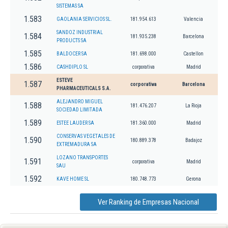
SISTEMAS SA
1.583
GAOLANIA SERVICIOS SL.
181.954.613
Valencia
SANDOZ INDUSTRIAL
1.584
181.935.238
Barcelona
PRODUCTS SA
1.585
BALDOCER SA
181.698.000
Castellon
1.586
CASHDIPLO SL
corporativa
Madrid
ESTEVE
1.587
corporativa
Barcelona
PHARMACEUTICALS S.A.
ALEJANDRO MIGUEL
1.588
181.476.207
La Rioja
SOCIEDAD LIMITADA
1.589
ESTEE LAUDER SA
181.360.000
Madrid
CONSERVAS VEGETALES DE
1.590
180.889.378
Badajoz
EXTREMADURA SA
LOZANO TRANSPORTES
1.591
corporativa
Madrid
SAU
1.592
KAVE HOME SL
180.748.773
Gerona
Ver Ranking de Empresas Nacional