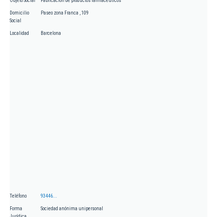
Objeto Social
Fabricación de productos farmacéuticos
Domicilio
Paseo zona Franca , 109
Social
Localidad
Barcelona
Teléfono
93446...
Forma
Sociedad anónima unipersonal
Jurídica