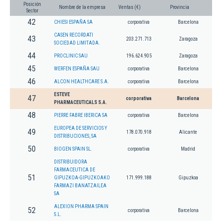
Posición
Nombre de la empresa
Ventas (€)
Provincia
Sector
42
CHIESI ESPAÑA SA
corporativa
Barcelona
CASEN RECORDATI
43
203.271.713
Zaragoza
SOCIEDAD LIMITADA.
44
PROCLINIC SAU
196.624.905
Zaragoza
45
WERFEN ESPAÑA SAU
corporativa
Barcelona
46
ALCON HEALTHCARE S.A.
corporativa
Barcelona
ESTEVE
47
corporativa
Barcelona
PHARMACEUTICALS S.A.
48
PIERRE FABRE IBERICA SA
corporativa
Barcelona
EUROPEA DE SERVICIOS Y
49
178.070.918
Alicante
DISTRIBUCIONES, SA
50
BIOGEN SPAIN SL.
corporativa
Madrid
DISTRIBUIDORA
FARMACEUTICA DE
51
GIPUZKOA-GIPUZKOAKO
171.999.188
Gipuzkoa
FARMAZI BANATZAILEA
SA
ALEXION PHARMA SPAIN
52
corporativa
Barcelona
S.L.