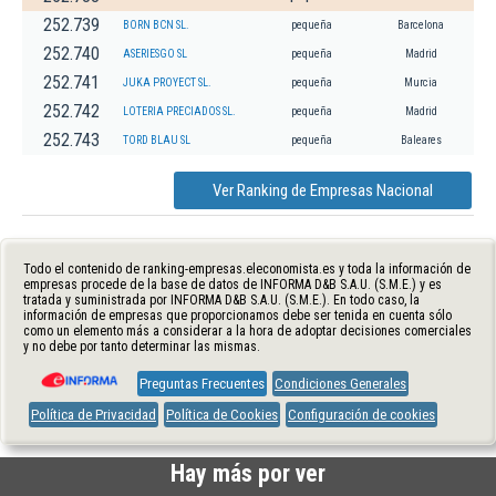
252.739
BORN BCN SL.
pequeña
Barcelona
252.740
ASERIESGO SL
pequeña
Madrid
252.741
JUKA PROYECT SL.
pequeña
Murcia
252.742
LOTERIA PRECIADOS SL.
pequeña
Madrid
252.743
TORD BLAU SL
pequeña
Baleares
Ver Ranking de Empresas Nacional
Todo el contenido de ranking-empresas.eleconomista.es y toda la información de
empresas procede de la base de datos de INFORMA D&B S.A.U. (S.M.E.) y es
tratada y suministrada por INFORMA D&B S.A.U. (S.M.E.). En todo caso, la
información de empresas que proporcionamos debe ser tenida en cuenta sólo
como un elemento más a considerar a la hora de adoptar decisiones comerciales
y no debe por tanto determinar las mismas.
Preguntas Frecuentes
Condiciones Generales
Política de Privacidad
Política de Cookies
Configuración de cookies
Hay más por ver