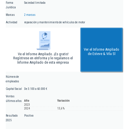
Forma
Sociedad limitada
Jurídica
Marcas
2 marcas
Actividad
reparación y mantenimiento de vehículos de motor
Ver el Informe Ampliado
de Esteve & Vila Sl
Ve el Informe Ampliado. ¡Es gratis!
Regístrese en eInforma y le regalamos el
Informe Ampliado de esta empresa
Número de
empleados
Capital Social
De 3.100 a 60.000 €
Ventas
Año
Variación
últimos años
2023
2024
13,6 %
Resultado
Positivo
2025