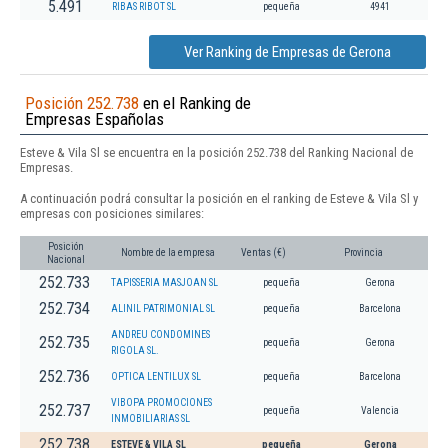
5.491
RIBAS RIBOT SL
pequeña
4941
Ver Ranking de Empresas de Gerona
Posición 252.738
en el Ranking de
Empresas Españolas
Esteve & Vila Sl se encuentra en la posición 252.738 del Ranking Nacional de
Empresas.
A continuación podrá consultar la posición en el ranking de Esteve & Vila Sl y
empresas con posiciones similares:
Posición
Nombre de la empresa
Ventas (€)
Provincia
Nacional
252.733
TAPISSERIA MASJOAN SL
pequeña
Gerona
252.734
ALINIL PATRIMONIAL SL
pequeña
Barcelona
ANDREU CONDOMINES
252.735
pequeña
Gerona
RIGOLA SL.
252.736
OPTICA LENTILUX SL
pequeña
Barcelona
VIBOPA PROMOCIONES
252.737
pequeña
Valencia
INMOBILIARIAS SL
252.738
ESTEVE & VILA SL
pequeña
Gerona