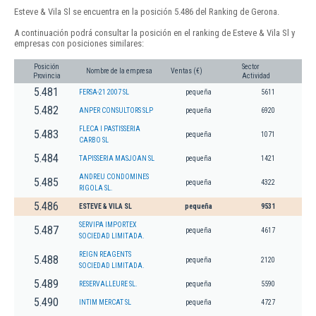
Esteve & Vila Sl se encuentra en la posición 5.486 del Ranking de Gerona.
A continuación podrá consultar la posición en el ranking de Esteve & Vila Sl y
empresas con posiciones similares:
Posición
Sector
Nombre de la empresa
Ventas (€)
Provincia
Actividad
5.481
FERSA-21 2007 SL
pequeña
5611
5.482
ANPER CONSULTORS SLP
pequeña
6920
FLECA I PASTISSERIA
5.483
pequeña
1071
CARBO SL
5.484
TAPISSERIA MASJOAN SL
pequeña
1421
ANDREU CONDOMINES
5.485
pequeña
4322
RIGOLA SL.
5.486
ESTEVE & VILA SL
pequeña
9531
SERVIPA IMPORTEX
5.487
pequeña
4617
SOCIEDAD LIMITADA.
REIGN REAGENTS
5.488
pequeña
2120
SOCIEDAD LIMITADA.
5.489
RESERVALLEURE SL.
pequeña
5590
5.490
INTIM MERCAT SL
pequeña
4727