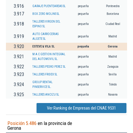
3.916
GARAJE PUENTEAREAS SL
pequeña
Pontevedra
3.917
BOX ZERO MOLINS SL
pequeña
Barcelona
TALLERES VIRGEN DEL
3.918
pequeña
Ciudad Real
ESPINO SL
AUTO CARROCERIAS
3.919
pequeña
Madrid
ALGETE SL
3.920
ESTEVE & VILA SL
pequeña
Gerona
M A C GESTION INTEGRAL
3.921
pequeña
Madrid
DEL AUTOMOVIL SL.
3.922
TALLERES PEDRO PEREZ SL
pequeña
Zaragoza
3.923
TALLERES FRIDEX SL
pequeña
Sevilla
GROUP RENTAL
3.924
pequeña
Toledo
PINSERVICE SL.
3.925
TALLERES ANCIZU SL
pequeña
Navarra
Ver Ranking de Empresas del CNAE 9531
Posición 5.486
en la provincia de
Gerona