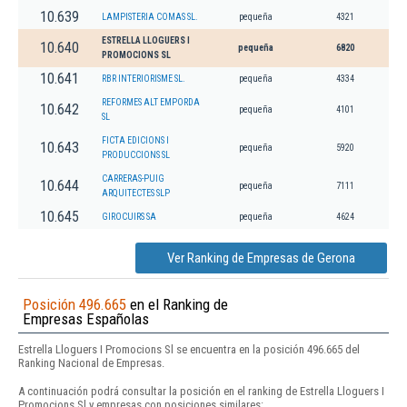
10.639
LAMPISTERIA COMAS SL.
pequeña
4321
ESTRELLA LLOGUERS I
10.640
pequeña
6820
PROMOCIONS SL
10.641
RBR INTERIORISME SL.
pequeña
4334
REFORMES ALT EMPORDA
10.642
pequeña
4101
SL
FICTA EDICIONS I
10.643
pequeña
5920
PRODUCCIONS SL
CARRERAS-PUIG
10.644
pequeña
7111
ARQUITECTES SLP
10.645
GIROCUIRS SA
pequeña
4624
Ver Ranking de Empresas de Gerona
Posición 496.665
en el Ranking de
Empresas Españolas
Estrella Lloguers I Promocions Sl se encuentra en la posición 496.665 del
Ranking Nacional de Empresas.
A continuación podrá consultar la posición en el ranking de Estrella Lloguers I
Promocions Sl y empresas con posiciones similares: