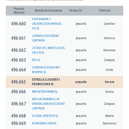
Posición
Nombre de la empresa
Ventas (€)
Provincia
Nacional
FONTANERIA Y
496.660
CALEFACCION MANUEL
pequeña
Castellon
GIL SL
JCARDELLS SOCIEDAD
496.661
pequeña
Valencia
LIMITADA.
JOCADI DE L'AMETLLA DEL
496.662
pequeña
Barcelona
VALLES SL
496.663
SPIZ SL
pequeña
Zaragoza
CONSTRUCCIONS XAVI
496.664
pequeña
Lérida
MORENO SL.
ESTRELLA LLOGUERS I
496.665
pequeña
Gerona
PROMOCIONS SL
496.666
RBR INTERIORISME SL.
pequeña
Gerona
ARTICA DESARROLLOS
496.667
INMOBILIARIOS SOCIEDAD
pequeña
Zaragoza
LIMITADA
496.668
GLOBAL WEBTECH SL.
pequeña
Madrid
496.669
ACADEMIA LIDER SL
pequeña
Salamanca