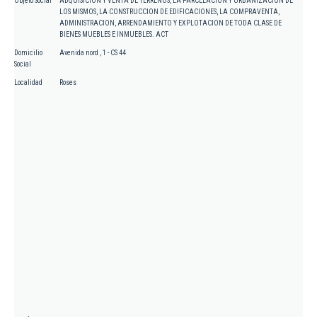
Objeto Social
ADQUISICION Y VENTA DE TERRENOS, LA PARCELACION Y URBANIZACION DE
LOS MISMOS, LA CONSTRUCCION DE EDIFICACIONES, LA COMPRAVENTA,
ADMINISTRACION, ARRENDAMIENTO Y EXPLOTACION DE TODA CLASE DE
BIENES MUEBLES E INMUEBLES. ACT
Domicilio
Avenida nord , 1 - CS 44
Social
Localidad
Roses