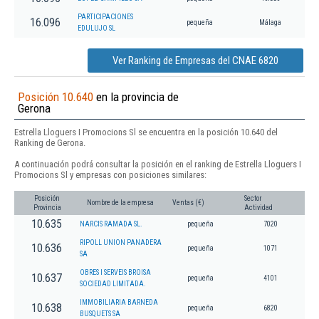
PARTICIPACIONES
16.096
pequeña
Málaga
EDULUJO SL
Ver Ranking de Empresas del CNAE 6820
Posición 10.640
en la provincia de
Gerona
Estrella Lloguers I Promocions Sl se encuentra en la posición 10.640 del
Ranking de Gerona.
A continuación podrá consultar la posición en el ranking de Estrella Lloguers I
Promocions Sl y empresas con posiciones similares:
Posición
Sector
Nombre de la empresa
Ventas (€)
Provincia
Actividad
10.635
NARCIS RAMADA SL.
pequeña
7020
RIPOLL UNION PANADERA
10.636
pequeña
1071
SA
OBRES I SERVEIS BROISA
10.637
pequeña
4101
SOCIEDAD LIMITADA.
IMMOBILIARIA BARNEDA
10.638
pequeña
6820
BUSQUETS SA