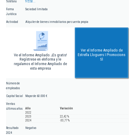
Teléfono
97250...
Forma
Sociedad limitada
Jurídica
Actividad
Alquiler de bienes inmobiliarios por cuenta propia
Ver el Informe Ampliado de
Estrella Lloguers I Promocions
Ve el Informe Ampliado. ¡Es gratis!
Regístrese en eInforma y le
Sl
regalamos el Informe Ampliado de
esta empresa
Número de
empleados
Capital Social
Mayor de 60.000 €
Ventas
Año
Variación
últimos años
2022
2023
22,42 %
2024
-33,77 %
Resultado
Negativo
2024