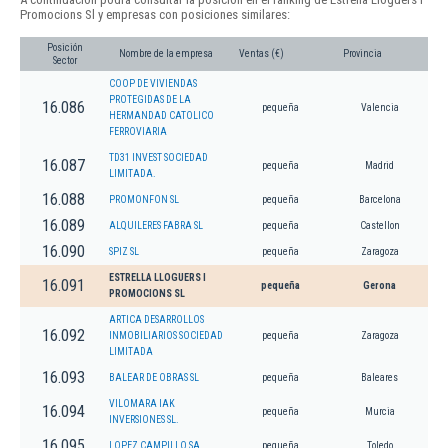
Promocions Sl y empresas con posiciones similares:
Posición
Nombre de la empresa
Ventas (€)
Provincia
Sector
COOP DE VIVIENDAS
PROTEGIDAS DE LA
16.086
pequeña
Valencia
HERMANDAD CATOLICO
FERROVIARIA
TD31 INVEST SOCIEDAD
16.087
pequeña
Madrid
LIMITADA.
16.088
PROMONFON SL
pequeña
Barcelona
16.089
ALQUILERES FABRA SL
pequeña
Castellon
16.090
SPIZ SL
pequeña
Zaragoza
ESTRELLA LLOGUERS I
16.091
pequeña
Gerona
PROMOCIONS SL
ARTICA DESARROLLOS
16.092
INMOBILIARIOS SOCIEDAD
pequeña
Zaragoza
LIMITADA
16.093
BALEAR DE OBRAS SL
pequeña
Baleares
VILOMARA IAK
16.094
pequeña
Murcia
INVERSIONES SL.
16.095
LOPEZ CAMPILLO SA
pequeña
Toledo