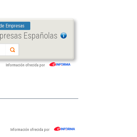
 de Empresas
mpresas Españolas
Información ofrecida por
Información ofrecida por