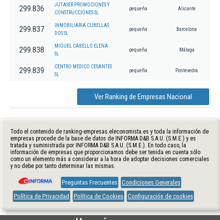
JUTASER PROMOCIONES Y
299.836
pequeña
Alicante
CONSTRUCCIONES SL.
INMOBILIARIA CUBELLAS
299.837
pequeña
Barcelona
DOS SL
MIGUEL CABELLO ELENA
299.838
pequeña
Málaga
SL
CENTRO MEDICO CESANTES
299.839
pequeña
Pontevedra
SL
Ver Ranking de Empresas Nacional
Todo el contenido de ranking-empresas.eleconomista.es y toda la información de
empresas procede de la base de datos de INFORMA D&B S.A.U. (S.M.E.) y es
tratada y suministrada por INFORMA D&B S.A.U. (S.M.E.). En todo caso, la
información de empresas que proporcionamos debe ser tenida en cuenta sólo
como un elemento más a considerar a la hora de adoptar decisiones comerciales
y no debe por tanto determinar las mismas.
Preguntas Frecuentes
Condiciones Generales
Política de Privacidad
Política de Cookies
Configuración de cookies