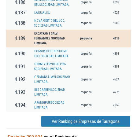
4.186
pequeña
8699
REUS SOCIEDAD LIMITADA.
4.187
LAGUALI SL
pequeña
4722
NOVA GESTIO DEL JOC,
4.188
pequeña
9200
SOCIEDAD LIMITADA.
EXCATRANS SALVI
4.189
FERNANDEZ SOCIEDAD
pequeña
4312
LIMITADA
CONSTRUCCIONES HOME
4.190
pequeña
4101
ECO, SOCIEDAD LIMITADA.
OBRAS Y SERVICIOS 1956
4.191
pequeña
4101
SOCIEDAD LIMITADA.
GERMANS LLAVI SOCIEDAD
4.192
pequeña
4724
LIMITADA.
IRIS GARDEN SOCIEDAD
4.193
pequeña
4776
LIMITADA.
ARANDIPUR SOCIEDAD
4.194
pequeña
2059
LIMITADA
Ver Ranking de Empresas de Tarragona