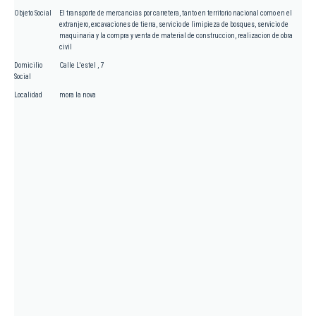
Objeto Social
El transporte de mercancias por carretera, tanto en territorio nacional como en el
extranjero, excavaciones de tierra, servicio de limipieza de bosques, servicio de
maquinaria y la compra y venta de material de construccion, realizacion de obra
civil
Domicilio
Calle L'estel , 7
Social
Localidad
mora la nova