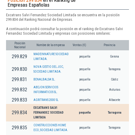
Posición 299.834
en el Ranking de
Empresas Españolas
Excatrans Salvi Fernandez Sociedad Limitada se encuentra en la posición
299.834 del Ranking Nacional de Empresas.
A continuación podrá consultar la posición en el ranking de Excatrans Salvi
Fernandez Sociedad Limitada y empresas con posiciones similares:
Posición
Nombre de la empresa
Ventas (€)
Provincia
Nacional
MADEINNATURE SOCIEDAD
299.829
pequeña
Gerona
LIMITADA.
NOVA GESTIO DEL JOC,
299.830
pequeña
Tarragona
SOCIEDAD LIMITADA.
299.831
BENALBALSA SL.
pequeña
Cádiz
ABEJON SERVICIOS
299.832
pequeña
Asturias
INFORMATICOS SL.
299.833
AGRITRANS 2000 SL
pequeña
Albacete
EXCATRANS SALVI
299.834
FERNANDEZ SOCIEDAD
pequeña
Tarragona
LIMITADA
CONSTRUCCIONES HOME
299.835
pequeña
Tarragona
ECO, SOCIEDAD LIMITADA.