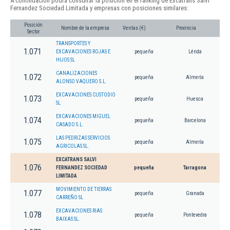
A continuación podrá consultar la posición en el ranking de Excatrans Salvi
Fernandez Sociedad Limitada y empresas con posiciones similares:
Posición
Nombre de la empresa
Ventas (€)
Provincia
Sector
TRANSPORTES Y
1.071
EXCAVACIONES ROJAS E
pequeña
Lérida
HIJOS SL
CANALIZACIONES
1.072
pequeña
Almería
ALONSO VAQUERO S.L.
EXCAVACIONES CUSTODIO
1.073
pequeña
Huesca
SL
EXCAVACIONES MIGUEL
1.074
pequeña
Barcelona
CASADO S.L.
LAS PEDRIZAS SERVICIOS
1.075
pequeña
Almería
AGRICOLAS SL.
EXCATRANS SALVI
1.076
FERNANDEZ SOCIEDAD
pequeña
Tarragona
LIMITADA
MOVIMIENTO DE TIERRAS
1.077
pequeña
Granada
CARREÑO SL
EXCAVACIONES RIAS
1.078
pequeña
Pontevedra
BAIXAS SL.