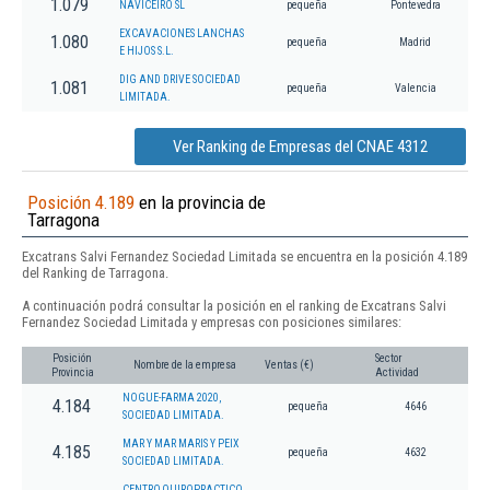
1.079
NAVICEIRO SL
pequeña
Pontevedra
EXCAVACIONES LANCHAS
1.080
pequeña
Madrid
E HIJOS S.L.
DIG AND DRIVE SOCIEDAD
1.081
pequeña
Valencia
LIMITADA.
Ver Ranking de Empresas del CNAE 4312
Posición 4.189
en la provincia de
Tarragona
Excatrans Salvi Fernandez Sociedad Limitada se encuentra en la posición 4.189
del Ranking de Tarragona.
A continuación podrá consultar la posición en el ranking de Excatrans Salvi
Fernandez Sociedad Limitada y empresas con posiciones similares:
Posición
Sector
Nombre de la empresa
Ventas (€)
Provincia
Actividad
NOGUE-FARMA 2020,
4.184
pequeña
4646
SOCIEDAD LIMITADA.
MAR Y MAR MARIS Y PEIX
4.185
pequeña
4632
SOCIEDAD LIMITADA.
CENTRO QUIROPRACTICO