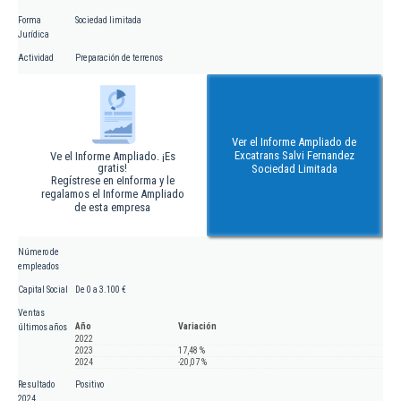
Forma
Sociedad limitada
Jurídica
Actividad
Preparación de terrenos
Ver el Informe Ampliado de
Excatrans Salvi Fernandez
Ve el Informe Ampliado. ¡Es
gratis!
Sociedad Limitada
Regístrese en eInforma y le
regalamos el Informe Ampliado
de esta empresa
Número de
empleados
Capital Social
De 0 a 3.100 €
Ventas
Año
Variación
últimos años
2022
2023
17,48 %
2024
-20,07 %
Resultado
Positivo
2024