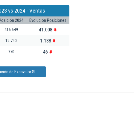
023 vs 2024 - Ventas
Posición 2024
Evolución Posiciones
41.008
416.649
1.138
12.790
46
770
ción de Excavalor Sl