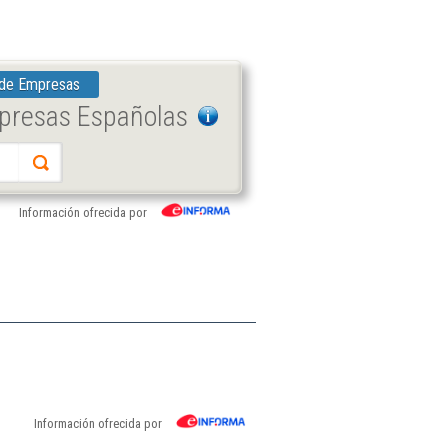
 de Empresas
mpresas Españolas
Información ofrecida por
Información ofrecida por