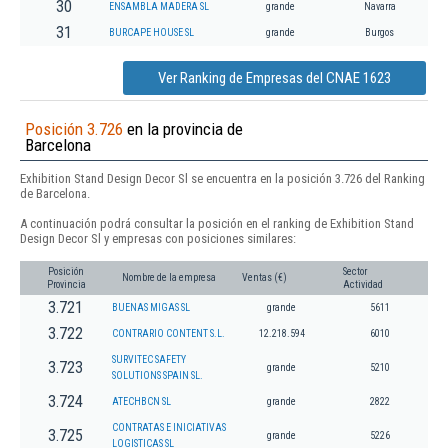
30
ENSAMBLA MADERA SL
grande
Navarra
31
BURCAPE HOUSE SL
grande
Burgos
Ver Ranking de Empresas del CNAE 1623
Posición 3.726
en la provincia de
Barcelona
Exhibition Stand Design Decor Sl se encuentra en la posición 3.726 del Ranking
de Barcelona.
A continuación podrá consultar la posición en el ranking de Exhibition Stand
Design Decor Sl y empresas con posiciones similares:
Posición
Sector
Nombre de la empresa
Ventas (€)
Provincia
Actividad
3.721
BUENAS MIGAS SL
grande
5611
3.722
CONTRARIO CONTENT S.L.
12.218.594
6010
SURVITEC SAFETY
3.723
grande
5210
SOLUTIONS SPAIN SL.
3.724
ATECHBCN SL
grande
2822
CONTRATAS E INICIATIVAS
3.725
grande
5226
LOGISTICAS SL