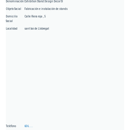
Denominación
Exhibition Stand Design Decor Sl
Objeto Social
Fabricación e instalación de stands
Domicilio
Calle Riera roja , 5
Social
Localidad
sant boi de Llobregat
Teléfono
606.....