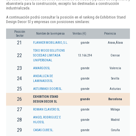
ebanistería para la construcción, excepto las destinadas a construcción
industrializada.
A continuación podrá consultar la posición en el ranking de Exhibition Stand
Design Decor Sl y empresas con posiciones similares:
Posición
Nombre de la empresa
Ventas (€)
Provincia
Sector
21
FLANKER MOBILIARIO, S.L.
grande
Arava,Álava
TEKO WOOD SOLUTIONS
22
SOCIEDAD LIMITADA
13.166.294
Orense
UNIPERSONAL
23
AMARGOS SL
grande
Valencia
ANDALUZA DE
24
grande
Sevilla
LAMINADOS SL
25
ASTURMADI DOORS SL.
grande
Asturias
EXHIBITION STAND
26
grande
Barcelona
DESIGN DECOR SL
27
ROMAN CLAVERO SL
grande
Málaga
ANGEL RODRIGUEZ E
28
grande
Madrid
HIJOS SL
29
CASAS CUBE SL.
grande
Coruña