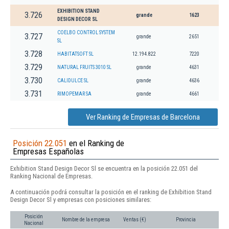
EXHIBITION STAND
3.726
grande
1623
DESIGN DECOR SL
COELBO CONTROL SYSTEM
3.727
grande
2651
SL
3.728
HABITATSOFT SL
12.194.822
7220
3.729
NATURAL FRUITS 3010 SL
grande
4631
3.730
CALIDULCE SL
grande
4636
3.731
RIMOPEMAR SA
grande
4661
Ver Ranking de Empresas de Barcelona
Posición 22.051
en el Ranking de
Empresas Españolas
Exhibition Stand Design Decor Sl se encuentra en la posición 22.051 del
Ranking Nacional de Empresas.
A continuación podrá consultar la posición en el ranking de Exhibition Stand
Design Decor Sl y empresas con posiciones similares:
Posición
Nombre de la empresa
Ventas (€)
Provincia
Nacional