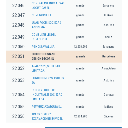
CONTRATAS E INICIATIVAS
22.046
grande
Barcelona
LOGISTICAS SL
22.047
CUMENORTE S.L.
grande
Bizkaia
JUAN ROCES, SOCIEDAD
22.048
grande
Asturias
ANONIMA
COMBUSTIBLES DEL
22.049
grande
Cádiz
ESTRECHO SL
22.050
PEIXOS SAVALL SA
12.208.292
Tarragona
EXHIBITION STAND
22.051
grande
Barcelona
DESIGN DECOR SL
ARATZ 2020, SOCIEDAD
22.052
grande
Arava,Álava
LIMITADA.
FUNDICIONES Y SERVICIOS
22.053
grande
Asturias
SA
INDESE VEHICULOS
22.054
INDUSTRIALES SOCIEDAD
grande
Granada
LIMITADA.
22.055
PERYMUZ AXARQUIA SL.
grande
Málaga
TRANSPORTES Y
22.056
12.204.205
Cáceres
EXCAVACIONES MIVIC SL