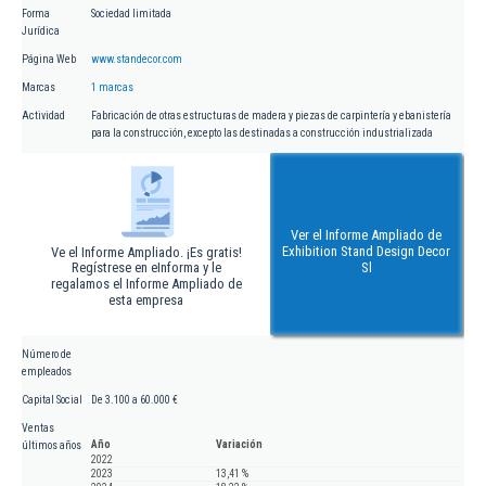
Forma
Sociedad limitada
Jurídica
Página Web
www.standecor.com
Marcas
1 marcas
Actividad
Fabricación de otras estructuras de madera y piezas de carpintería y ebanistería
para la construcción, excepto las destinadas a construcción industrializada
Ver el Informe Ampliado de
Exhibition Stand Design Decor
Ve el Informe Ampliado. ¡Es gratis!
Regístrese en eInforma y le
Sl
regalamos el Informe Ampliado de
esta empresa
Número de
empleados
Capital Social
De 3.100 a 60.000 €
Ventas
Año
Variación
últimos años
2022
2023
13,41 %