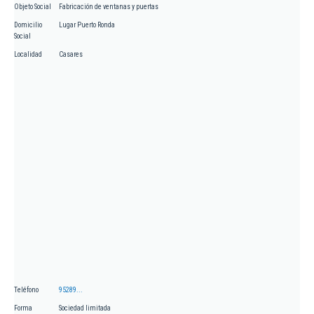
Objeto Social
Fabricación de ventanas y puertas
Domicilio
Lugar Puerto Ronda
Social
Localidad
Casares
Teléfono
95289...
Forma
Sociedad limitada