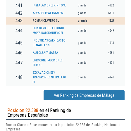
441
INSTALACIONES KINITO SL
grande
4322
442
ALVAREZ REAL ESTATE SL
grande
6811
443
ROMAN CLAVERO SL
grande
1623
HEREDEROS DE ANTONIO
444
grande
4649
MOYA BARRIONUEVO SL
INDUSTRIAS CARNICAS DE
445
grande
1013
BENAOJAN SL
446
AUTOS SAFAMAR SA
grande
4781
EPIC CONSTRUCCIONES
447
grande
4101
2018 SL.
EXCAVACIONES Y
448
TRANSPORTES NEBRALEJO
grande
4941
SL
Ver Ranking de Empresas de Málaga
Posición 22.388
en el Ranking de
Empresas Españolas
Roman Clavero Sl se encuentra en la posición 22.388 del Ranking Nacional de
Empresas.