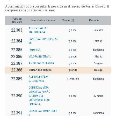
A continuación podrá consultar la posición en el ranking de Roman Clavero Sl
y empresas con posiciones similares:
Posición
Nombre de la empresa
Ventas (€)
Provincia
Nacional
AGLOMERADOS
22.383
grande
Baleares
MALLORCA SA
PANIFICADORA POPULAR
22.384
grande
Madrid
SA
22.385
FOTO K SA
grande
Barcelona
22.386
VELORA INVESTA SL.
grande
Madrid
22.387
ANODIZADOS EBRO SA
grande
Zaragoza
22.388
ROMAN CLAVERO SL
grande
Málaga
ALBIRAL DISPLAY
22.389
11.986.108
Barcelona
SOLUTIONS SL
COMERCIAL VERA
CERAMICA Y BAÑO
22.390
SOCIEDAD DE
grande
Almería
RESPONSABILIDAD
LIMITADA.
CERAMICAS DOMINGUEZ
22.391
grande
Barcelona
SL