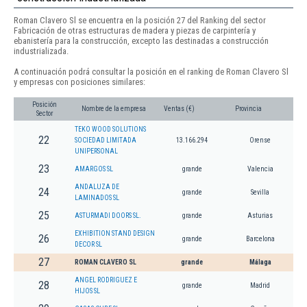
Roman Clavero Sl se encuentra en la posición 27 del Ranking del sector
Fabricación de otras estructuras de madera y piezas de carpintería y
ebanistería para la construcción, excepto las destinadas a construcción
industrializada.
A continuación podrá consultar la posición en el ranking de Roman Clavero Sl
y empresas con posiciones similares:
Posición
Nombre de la empresa
Ventas (€)
Provincia
Sector
TEKO WOOD SOLUTIONS
22
SOCIEDAD LIMITADA
13.166.294
Orense
UNIPERSONAL
23
AMARGOS SL
grande
Valencia
ANDALUZA DE
24
grande
Sevilla
LAMINADOS SL
25
ASTURMADI DOORS SL.
grande
Asturias
EXHIBITION STAND DESIGN
26
grande
Barcelona
DECOR SL
27
ROMAN CLAVERO SL
grande
Málaga
ANGEL RODRIGUEZ E
28
grande
Madrid
HIJOS SL