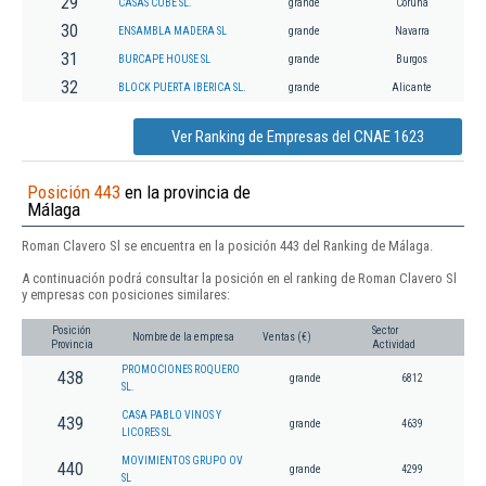
29
CASAS CUBE SL.
grande
Coruña
30
ENSAMBLA MADERA SL
grande
Navarra
31
BURCAPE HOUSE SL
grande
Burgos
32
BLOCK PUERTA IBERICA SL.
grande
Alicante
Ver Ranking de Empresas del CNAE 1623
Posición 443
en la provincia de
Málaga
Roman Clavero Sl se encuentra en la posición 443 del Ranking de Málaga.
A continuación podrá consultar la posición en el ranking de Roman Clavero Sl
y empresas con posiciones similares:
Posición
Sector
Nombre de la empresa
Ventas (€)
Provincia
Actividad
PROMOCIONES ROQUERO
438
grande
6812
SL.
CASA PABLO VINOS Y
439
grande
4639
LICORES SL
MOVIMIENTOS GRUPO OV
440
grande
4299
SL