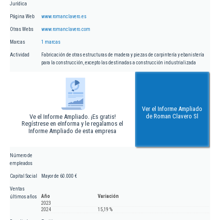
Jurídica
Página Web
www.romanclavero.es
Otras Webs
www.romanclavero.com
Marcas
1 marcas
Actividad
Fabricación de otras estructuras de madera y piezas de carpintería y ebanistería
para la construcción, excepto las destinadas a construcción industrializada
Ver el Informe Ampliado
de Roman Clavero Sl
Ve el Informe Ampliado. ¡Es gratis!
Regístrese en eInforma y le regalamos el
Informe Ampliado de esta empresa
Número de
empleados
Capital Social
Mayor de 60.000 €
Ventas
Año
Variación
últimos años
2023
2024
15,19 %