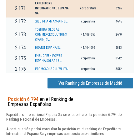
EXPEDITORS
2.171
INTERNATIONAL ESPANA
corporativa
5226
SA
2.172
QILU PHARMA SPAIN SL.
corporativa
4646
TOSHIBA GLOBAL
2.173
COMMERCE SOLUTIONS
44.109.057
2640
(SPAIN) SL.
2.174
HEARST ESPAÑA SL.
44.104.099
5813
ENEL GREEN POWER
2.175
corporativa
3512
ESPAÑA SOLAR 1 SL.
2.176
PROMOSOLAR JUWI 17 SL.
corporativa
3512
Ver Ranking de Empresas de Madrid
Posición 6.794
en el Ranking de
Empresas Españolas
Expeditors International Espana Sa se encuentra en la posición 6.794 del
Ranking Nacional de Empresas.
A continuación podrá consultar la posición en el ranking de Expeditors
International Espana Sa y empresas con posiciones similares: