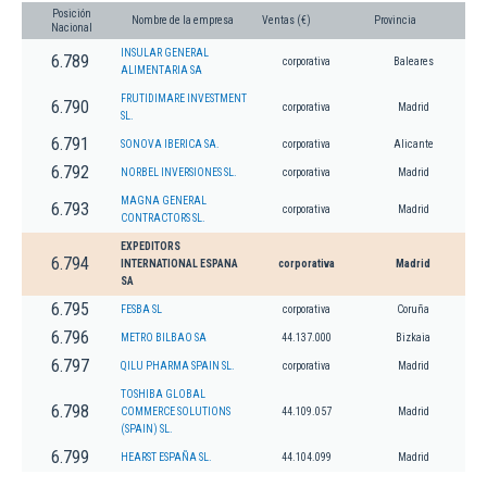
Posición
Nombre de la empresa
Ventas (€)
Provincia
Nacional
INSULAR GENERAL
6.789
corporativa
Baleares
ALIMENTARIA SA
FRUTIDIMARE INVESTMENT
6.790
corporativa
Madrid
SL.
6.791
SONOVA IBERICA SA.
corporativa
Alicante
6.792
NORBEL INVERSIONES SL.
corporativa
Madrid
MAGNA GENERAL
6.793
corporativa
Madrid
CONTRACTORS SL.
EXPEDITORS
6.794
INTERNATIONAL ESPANA
corporativa
Madrid
SA
6.795
FESBA SL
corporativa
Coruña
6.796
METRO BILBAO SA
44.137.000
Bizkaia
6.797
QILU PHARMA SPAIN SL.
corporativa
Madrid
TOSHIBA GLOBAL
6.798
COMMERCE SOLUTIONS
44.109.057
Madrid
(SPAIN) SL.
6.799
HEARST ESPAÑA SL.
44.104.099
Madrid