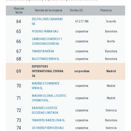
Posición
Nombre de la empresa
Ventas (€)
Provincia
Sector
DELFIN LINES CANARIAS
64
47.277.788
Tenerife
SA.
65
PICKING FARMA SAU
corporativa
Barcelona
CARBONES COMERCIO Y
66
corporativa
Sevilla
CONSIGNACIONES SA
67
TRANSITAINER SA
corporativa
Barcelona
68
MULTITRADE SPAIN SL
corporativa
Barcelona
EXPEDITORS
69
INTERNATIONAL ESPANA
corporativa
Madrid
SA
MAERSK E-COMMERCE
70
corporativa
Madrid
SPAIN SL.
MAXAM GLOBAL LOGISTIC
71
corporativa
Madrid
OPERATOR SL.
BADENES LOGISTICS
72
corporativa
Valencia
SOCIEDAD LIMITADA.
73
TRANSPED BARCELONA SL.
corporativa
Barcelona
74
GD ENERGY SERVICES SAU
corporativa
Valencia