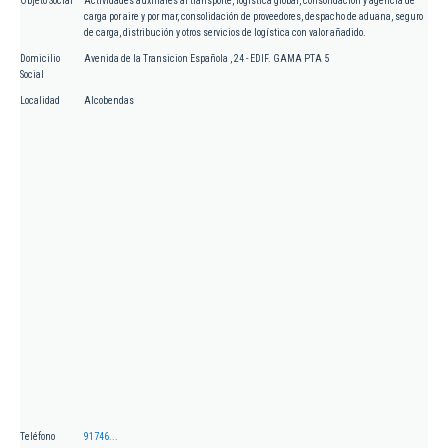
Objeto Social
Actividades auxiliares al transporte, logística global, consolidación y agencia de
carga por aire y por mar, consolidación de proveedores, despacho de aduana, seguro
de carga, distribución y otros servicios de logística con valor añadido.
Domicilio
Avenida de la Transicion Española , 24 - EDIF. GAMA PTA 5
Social
Localidad
Alcobendas
Teléfono
91746...