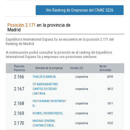
Ver Ranking de Empresas del CNAE 5226
Posición 2.171
en la provincia de
Madrid
Expeditors International Espana Sa se encuentra en la posición 2.171 del
Ranking de Madrid.
A continuación podrá consultar la posición en el ranking de Expeditors
International Espana Sa y empresas con posiciones similares:
Posición
Sector
Nombre de la empresa
Ventas (€)
Provincia
Actividad
2.166
THALES EURAM SA.
corporativa
8299
CP AMENABAR TRES
2.167
CANTOS, SOCIEDAD
corporativa
6812
LIMITADA.
FRUTIDIMARE INVESTMENT
2.168
corporativa
5611
SL.
2.169
NORBEL INVERSIONES SL.
corporativa
6421
MAGNA GENERAL
2.170
corporativa
4102
CONTRACTORS SL.