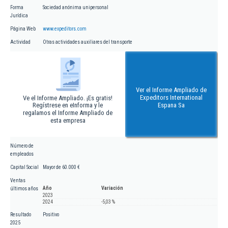
Forma
Sociedad anónima unipersonal
Jurídica
Página Web
www.expeditors.com
Actividad
Otras actividades auxiliares del transporte
Ver el Informe Ampliado de
Expeditors International
Ve el Informe Ampliado. ¡Es gratis!
Regístrese en eInforma y le
Espana Sa
regalamos el Informe Ampliado de
esta empresa
Número de
empleados
Capital Social
Mayor de 60.000 €
Ventas
Año
Variación
últimos años
2023
2024
-5,03 %
Resultado
Positivo
2025