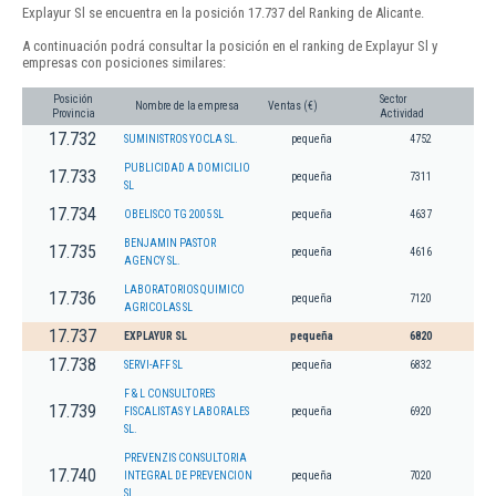
Explayur Sl se encuentra en la posición 17.737 del Ranking de Alicante.
A continuación podrá consultar la posición en el ranking de Explayur Sl y
empresas con posiciones similares:
Posición
Sector
Nombre de la empresa
Ventas (€)
Provincia
Actividad
17.732
SUMINISTROS YOCLA SL.
pequeña
4752
PUBLICIDAD A DOMICILIO
17.733
pequeña
7311
SL
17.734
OBELISCO TG 2005 SL
pequeña
4637
BENJAMIN PASTOR
17.735
pequeña
4616
AGENCY SL.
LABORATORIOS QUIMICO
17.736
pequeña
7120
AGRICOLAS SL
17.737
EXPLAYUR SL
pequeña
6820
17.738
SERVI-AFF SL
pequeña
6832
F & L CONSULTORES
17.739
FISCALISTAS Y LABORALES
pequeña
6920
SL.
PREVENZIS CONSULTORIA
17.740
INTEGRAL DE PREVENCION
pequeña
7020
SL