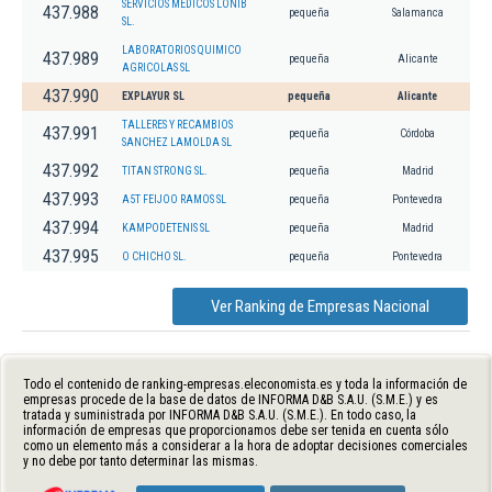
SERVICIOS MEDICOS LONIB
437.988
pequeña
Salamanca
SL.
LABORATORIOS QUIMICO
437.989
pequeña
Alicante
AGRICOLAS SL
437.990
EXPLAYUR SL
pequeña
Alicante
TALLERES Y RECAMBIOS
437.991
pequeña
Córdoba
SANCHEZ LAMOLDA SL
437.992
TITAN STRONG SL.
pequeña
Madrid
437.993
A5T FEIJOO RAMOS SL
pequeña
Pontevedra
437.994
KAMPODETENIS SL
pequeña
Madrid
437.995
O CHICHO SL.
pequeña
Pontevedra
Ver Ranking de Empresas Nacional
Todo el contenido de ranking-empresas.eleconomista.es y toda la información de
empresas procede de la base de datos de INFORMA D&B S.A.U. (S.M.E.) y es
tratada y suministrada por INFORMA D&B S.A.U. (S.M.E.). En todo caso, la
información de empresas que proporcionamos debe ser tenida en cuenta sólo
como un elemento más a considerar a la hora de adoptar decisiones comerciales
y no debe por tanto determinar las mismas.