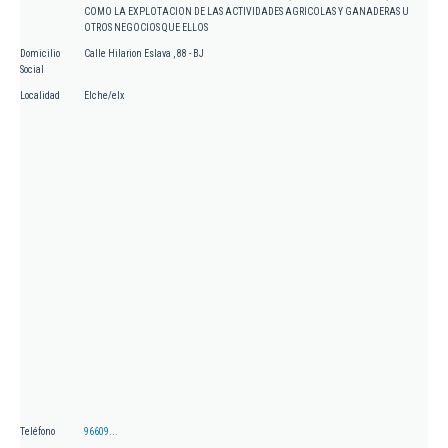
COMO LA EXPLOTACION DE LAS ACTIVIDADES AGRICOLAS Y GANADERAS U
OTROS NEGOCIOS QUE ELLOS
Domicilio
Calle Hilarion Eslava , 88 - BJ
Social
Localidad
Elche/elx
Teléfono
96609...