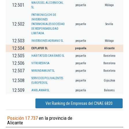
MAIUS DEL ALCORNOCAL
12.501
pequeña
Málaga
SL
PATIMONICUCHI DE
INVERSIONES
12.502
PATRIMONIALES SOCIEDAD
pequeña
Sevilla
DE RESPONSABILIDAD
LIMITADA.
12.503
INVERSIONES ADRIANO SL
pequeña
Málaga
12.504
EXPLAYUR SL
pequeña
Alicante
12.505
HABITATGES CAN BARO SL
pequeña
Barcelona
12.506
VITRORESIN SA
pequeña
Barcelona
12.507
MIRONDAMUNT SL
pequeña
Barcelona
SERVICIOS POLIVALENTES
12.508
pequeña
Gipuzkoa
EUROPEOS SL
12.509
ANBLAMAR SL
pequeña
Baleares
Ver Ranking de Empresas del CNAE 6820
Posición 17.737
en la provincia de
Alicante