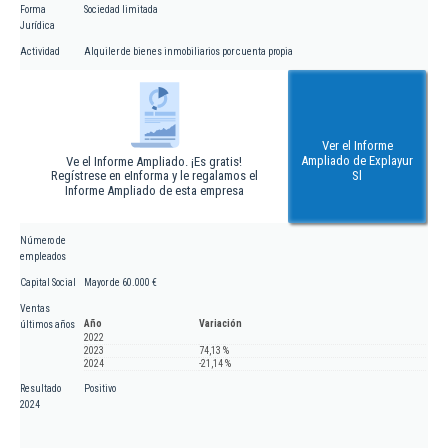
Forma
Sociedad limitada
Jurídica
Actividad
Alquiler de bienes inmobiliarios por cuenta propia
Ver el Informe
Ampliado de Explayur
Ve el Informe Ampliado. ¡Es gratis!
Regístrese en eInforma y le regalamos el
Sl
Informe Ampliado de esta empresa
Número de
empleados
Capital Social
Mayor de 60.000 €
Ventas
Año
Variación
últimos años
2022
2023
74,13 %
2024
-21,14 %
Resultado
Positivo
2024