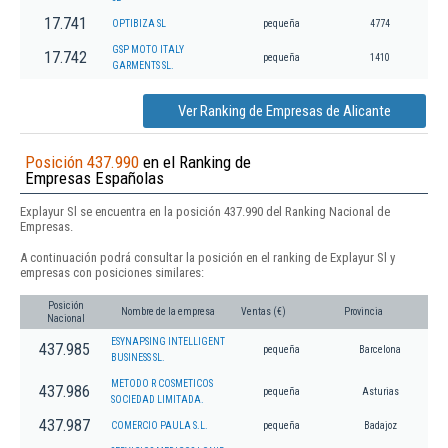
17.741
OPTIBIZA SL
pequeña
4774
GSP MOTO ITALY
17.742
pequeña
1410
GARMENTS SL.
Ver Ranking de Empresas de Alicante
Posición 437.990
en el Ranking de
Empresas Españolas
Explayur Sl se encuentra en la posición 437.990 del Ranking Nacional de
Empresas.
A continuación podrá consultar la posición en el ranking de Explayur Sl y
empresas con posiciones similares:
Posición
Nombre de la empresa
Ventas (€)
Provincia
Nacional
ESYNAPSING INTELLIGENT
437.985
pequeña
Barcelona
BUSINESS SL.
METODO R COSMETICOS
437.986
pequeña
Asturias
SOCIEDAD LIMITADA.
437.987
COMERCIO PAULA S.L.
pequeña
Badajoz