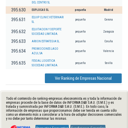
DEL CENTRO SL
395.630
EXPLOCAS SL
pequeña
Madrid
EQUIP CLINIC VETERINARI
395.631
pequeña
Gerona
SL
EQUITACION Y DEPORTE
395.632
pequeña
Zaragoza
SOCIEDAD LIMITADA.
395.633
ARXON ESTRATEGIA SL.
pequeña
Coruña
PROMOCIONES LAGO
395.634
pequeña
Valencia
AZUL SA
FESOAL LOGISTICA
395.635
pequeña
Sevilla
SOCIEDAD LIMITADA.
Ver Ranking de Empresas Nacional
Todo el contenido de ranking-empresas.eleconomista.es y toda la información de
empresas procede de la base de datos de INFORMA D&B S.A.U. (S.M.E.) y es
tratada y suministrada por INFORMA D&B S.A.U. (S.M.E.). En todo caso, la
información de empresas que proporcionamos debe ser tenida en cuenta sólo
como un elemento más a considerar a la hora de adoptar decisiones comerciales
y no debe por tanto determinar las mismas.