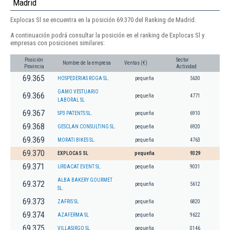
Madrid
Explocas Sl se encuentra en la posición 69.370 del Ranking de Madrid.
A continuación podrá consultar la posición en el ranking de Explocas Sl y
empresas con posiciones similares:
Posición
Sector
Nombre de la empresa
Ventas (€)
Provincia
Actividad
69.365
HOSPEDERIAS ROGA SL.
pequeña
5630
GAMO VESTUARIO
69.366
pequeña
4771
LABORAL SL
69.367
SP3 PATENTS SL.
pequeña
6910
69.368
GESCLAN CONSULTING SL.
pequeña
6920
69.369
MORATI BIKES SL.
pequeña
4763
69.370
EXPLOCAS SL
pequeña
9329
69.371
URDACAT EVENT SL.
pequeña
9031
ALBA BAKERY GOURMET
69.372
pequeña
5612
SL.
69.373
ZAFRIS SL
pequeña
6820
69.374
AZAFERMA SL
pequeña
9622
69.375
VILLASIRGO SL
pequeña
0146