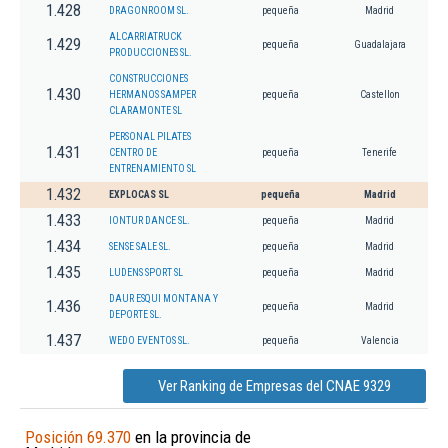
1.428
DRAGONROOM SL.
pequeña
Madrid
ALCARRIATRUCK
1.429
pequeña
Guadalajara
PRODUCCIONES SL.
CONSTRUCCIONES
1.430
HERMANOS SAMPER
pequeña
Castellon
CLARAMONTE SL
PERSONAL PILATES
1.431
CENTRO DE
pequeña
Tenerife
ENTRENAMIENTO SL
1.432
EXPLOCAS SL
pequeña
Madrid
1.433
IONTUR DANCE SL.
pequeña
Madrid
1.434
SENSE SALE SL.
pequeña
Madrid
1.435
LUDENS SPORT SL
pequeña
Madrid
DAUR ESQUI MONTANA Y
1.436
pequeña
Madrid
DEPORTE SL.
1.437
WEDO EVENTOS SL.
pequeña
Valencia
Ver Ranking de Empresas del CNAE 9329
Posición 69.370
en la provincia de