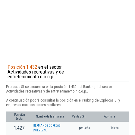
Posición 1.432
en el sector
Actividades recreativas y de
entretenimiento n.c.o.p.
Explocas Sl se encuentra en la posición 1.432 del Ranking del sector
Actividades recreativas y de entretenimiento n.c.o.p..
A continuación podrá consultar la posición en el ranking de Explocas Sl y
empresas con posiciones similares:
Posición
Nombre de la empresa
Ventas (€)
Provincia
Sector
HERMANOS CORREAS
1.427
pequeña
Toledo
ESTEVEZ SL