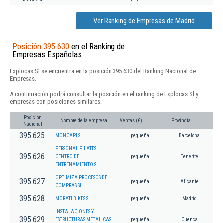
Ver Ranking de Empresas de Madrid
Posición 395.630
en el Ranking de
Empresas Españolas
Explocas Sl se encuentra en la posición 395.630 del Ranking Nacional de
Empresas.
A continuación podrá consultar la posición en el ranking de Explocas Sl y
empresas con posiciones similares:
Posición
Nombre de la empresa
Ventas (€)
Provincia
Nacional
395.625
MONCAPI SL
pequeña
Barcelona
PERSONAL PILATES
395.626
CENTRO DE
pequeña
Tenerife
ENTRENAMIENTO SL
OPTIMIZA PROCESOS DE
395.627
pequeña
Alicante
COMPRAS SL.
395.628
MORATI BIKES SL.
pequeña
Madrid
INSTALACIONES Y
395.629
ESTRUCTURAS METALICAS
pequeña
Cuenca