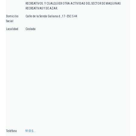
RECREATIVOS. Y CUALQUIER OTRA ACTIVIDAD DEL SECTOR DE MAQUINAS
RECREATIVAS Y DE AZAR.
Domicilio
Calle de la Senda Galiana d , 17 - ESC 5 44
Social
Localidad
Coslada
Teléfono
91515...