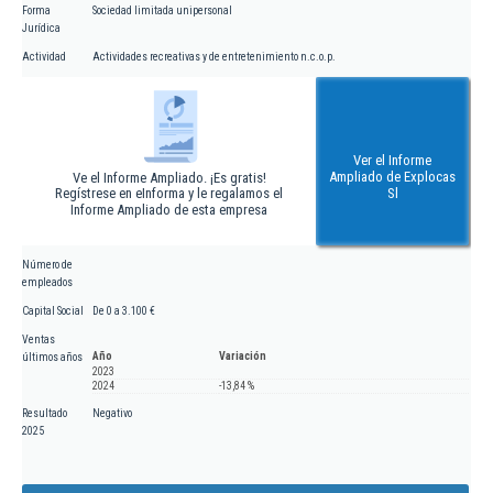
Forma
Sociedad limitada unipersonal
Jurídica
Actividad
Actividades recreativas y de entretenimiento n.c.o.p.
Ver el Informe
Ampliado de Explocas
Ve el Informe Ampliado. ¡Es gratis!
Regístrese en eInforma y le regalamos el
Sl
Informe Ampliado de esta empresa
Número de
empleados
Capital Social
De 0 a 3.100 €
Ventas
Año
Variación
últimos años
2023
2024
-13,84 %
Resultado
Negativo
2025