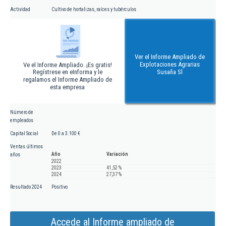
Actividad
Cultivo de hortalizas, raíces y tubérculos
Ver el Informe Ampliado de
Explotaciones Agrarias
Ve el Informe Ampliado. ¡Es gratis!
Regístrese en eInforma y le
Susaña Sl
regalamos el Informe Ampliado de
esta empresa
Número de
empleados
Capital Social
De 0 a 3.100 €
Ventas últimos
Año
Variación
años
2022
2023
41,52 %
2024
27,37 %
Resultado 2024
Positivo
Accede al Informe ampliado de