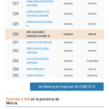
INDALOSAVOR SOCIEDAD
327
mediana
Almería
LIMITADA.
HORTADANIELA 2019
328
mediana
Almería
SOCIEDAD LIMITADA.
AGRICOLA RUIZ PIVIDAL
329
mediana
Murcia
SL.
EXPLOTACIONES
330
mediana
Murcia
AGRARIAS SUSAÑA SL
331
AGRICOLA FRUVESU SRL
mediana
Almería
PEREZGAR SOCIEDAD
332
mediana
Almería
LIMITADA
JOCOLOVI SOCIEDAD
333
mediana
Ciudad Real
LIMITADA
334
AGROTERRA 98 SL
mediana
Murcia
335
SORIA ORIGEN SL.
mediana
Barcelona
Ver Ranking de Empresas del CNAE 0113
Posición 3.504
en la provincia de
Murcia