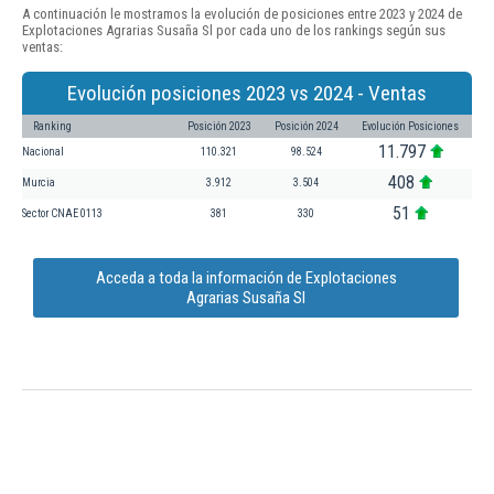
A continuación le mostramos la evolución de posiciones entre 2023 y 2024 de
Explotaciones Agrarias Susaña Sl por cada uno de los rankings según sus
ventas:
Evolución posiciones 2023 vs 2024 - Ventas
Ranking
Posición 2023
Posición 2024
Evolución Posiciones
11.797
Nacional
110.321
98.524
408
Murcia
3.912
3.504
51
Sector CNAE 0113
381
330
Acceda a toda la información de Explotaciones
Agrarias Susaña Sl