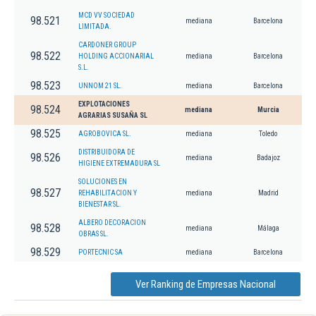
MCD VV SOCIEDAD
98.521
mediana
Barcelona
LIMITADA.
CARDONER GROUP
98.522
HOLDING ACCIONARIAL
mediana
Barcelona
S.L.
98.523
UNNOM 21 SL.
mediana
Barcelona
EXPLOTACIONES
98.524
mediana
Murcia
AGRARIAS SUSAÑA SL
98.525
AGROBOVICA SL.
mediana
Toledo
DISTRIBUIDORA DE
98.526
mediana
Badajoz
HIGIENE EXTREMADURA SL
SOLUCIONES EN
98.527
REHABILITACION Y
mediana
Madrid
BIENESTAR SL.
ALBERO DECORACION
98.528
mediana
Málaga
OBRAS SL.
98.529
PORTECNIC SA
mediana
Barcelona
Ver Ranking de Empresas Nacional