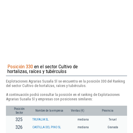
Posición 330
en el sector Cultivo de
hortalizas, raíces y tubérculos
Explotaciones Agrarias Susaña Sl se encuentra en la posición 330 del Ranking
del sector Cultivo de hortalizas, raíces y tubérculos.
A continuación podrá consultar la posición en el ranking de Explotaciones
Agrarias Susaña Sl y empresas con posiciones similares:
Posición
Nombre de la empresa
Ventas (€)
Provincia
Sector
325
TRUFALIA SL.
mediana
Teruel
326
CASTILLA DEL PINO SL
mediana
Granada