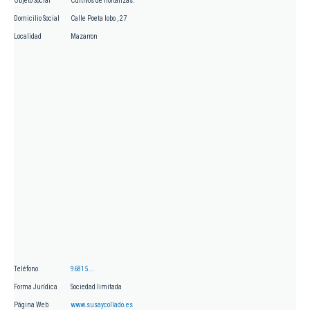
Objeto Social
Cultivos de hortalizas.
Domicilio Social
Calle Poeta lobo , 27
Localidad
Mazarron
Teléfono
96815...
Forma Jurídica
Sociedad limitada
Página Web
www.susaycollado.es