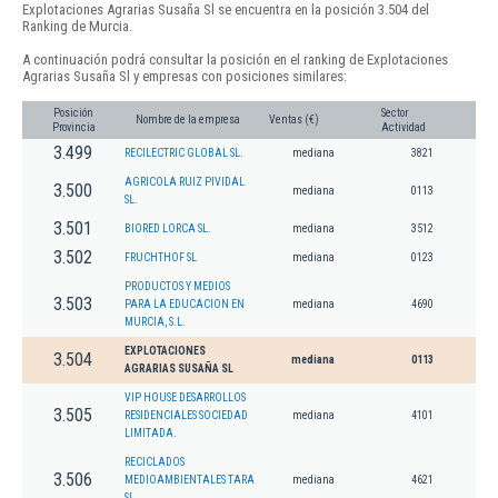
Explotaciones Agrarias Susaña Sl se encuentra en la posición 3.504 del
Ranking de Murcia.
A continuación podrá consultar la posición en el ranking de Explotaciones
Agrarias Susaña Sl y empresas con posiciones similares:
Posición
Sector
Nombre de la empresa
Ventas (€)
Provincia
Actividad
3.499
RECILECTRIC GLOBAL SL.
mediana
3821
AGRICOLA RUIZ PIVIDAL
3.500
mediana
0113
SL.
3.501
BIORED LORCA SL.
mediana
3512
3.502
FRUCHTHOF SL
mediana
0123
PRODUCTOS Y MEDIOS
3.503
PARA LA EDUCACION EN
mediana
4690
MURCIA, S.L.
EXPLOTACIONES
3.504
mediana
0113
AGRARIAS SUSAÑA SL
VIP HOUSE DESARROLLOS
3.505
RESIDENCIALES SOCIEDAD
mediana
4101
LIMITADA.
RECICLADOS
3.506
MEDIOAMBIENTALES TARA
mediana
4621
SL