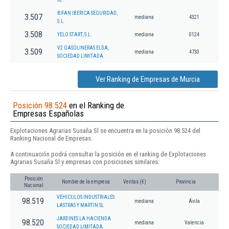
BIFAN IBERICA SEGURIDAD,
3.507
mediana
4321
S.L.
3.508
YELO START, S.L.
mediana
0124
V2 GASOLINERAS ELDA,
3.509
mediana
4730
SOCIEDAD LIMITADA.
Ver Ranking de Empresas de Murcia
Posición 98.524
en el Ranking de
Empresas Españolas
Explotaciones Agrarias Susaña Sl se encuentra en la posición 98.524 del
Ranking Nacional de Empresas.
A continuación podrá consultar la posición en el ranking de Explotaciones
Agrarias Susaña Sl y empresas con posiciones similares:
Posición
Nombre de la empresa
Ventas (€)
Provincia
Nacional
VEHICULOS INDUSTRIALES
98.519
mediana
Ávila
LASTRAS Y MARTIN SL
JARDINES LA HACIENDA
98.520
mediana
Valencia
SOCIEDAD LIMITADA.