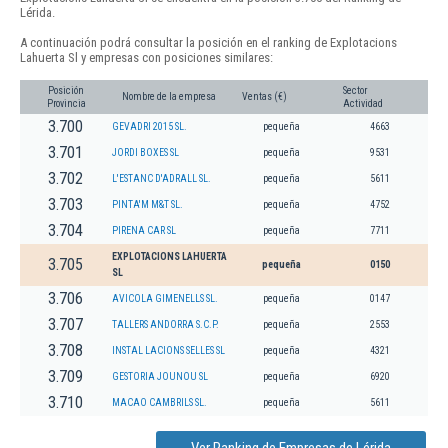
Lérida.
A continuación podrá consultar la posición en el ranking de Explotacions
Lahuerta Sl y empresas con posiciones similares:
Posición
Sector
Nombre de la empresa
Ventas (€)
Provincia
Actividad
3.700
GEVADRI 2015 SL.
pequeña
4663
3.701
JORDI BOXES SL
pequeña
9531
3.702
L'ESTANC D'ADRALL SL.
pequeña
5611
3.703
PINTA'M M&T SL.
pequeña
4752
3.704
PIRENA CAR SL
pequeña
7711
EXPLOTACIONS LAHUERTA
3.705
pequeña
0150
SL
3.706
AVICOLA GIMENELLS SL.
pequeña
0147
3.707
TALLERS ANDORRA S.C.P.
pequeña
2553
3.708
INSTAL LACIONS SELLES SL
pequeña
4321
3.709
GESTORIA JOUNOU SL
pequeña
6920
3.710
MACAO CAMBRILS SL.
pequeña
5611