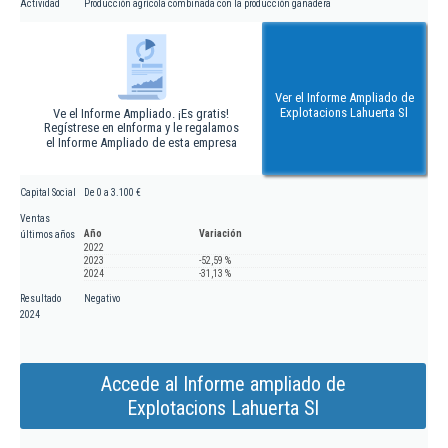
Actividad
Producción agrícola combinada con la producción ganadera
Ver el Informe Ampliado de
Explotacions Lahuerta Sl
Ve el Informe Ampliado. ¡Es gratis!
Regístrese en eInforma y le regalamos
el Informe Ampliado de esta empresa
Capital Social
De 0 a 3.100 €
Ventas
Año
Variación
últimos años
2022
2023
-52,59 %
2024
-31,13 %
Resultado
Negativo
2024
Accede al Informe ampliado de
Explotacions Lahuerta Sl