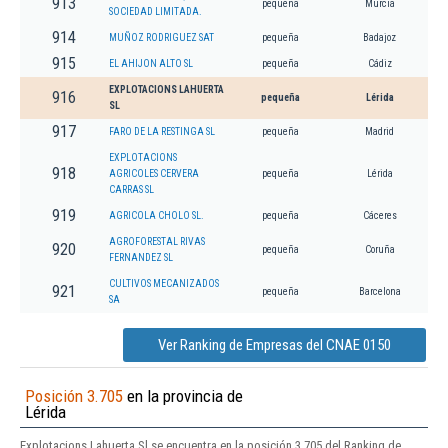
913
pequeña
Murcia
SOCIEDAD LIMITADA.
914
MUÑOZ RODRIGUEZ SAT
pequeña
Badajoz
915
EL AHIJON ALTO SL
pequeña
Cádiz
EXPLOTACIONS LAHUERTA
916
pequeña
Lérida
SL
917
FARO DE LA RESTINGA SL
pequeña
Madrid
EXPLOTACIONS
918
AGRICOLES CERVERA
pequeña
Lérida
CARRAS SL
919
AGRICOLA CHOLO SL.
pequeña
Cáceres
AGROFORESTAL RIVAS
920
pequeña
Coruña
FERNANDEZ SL
CULTIVOS MECANIZADOS
921
pequeña
Barcelona
SA
Ver Ranking de Empresas del CNAE 0150
Posición 3.705
en la provincia de
Lérida
Explotacions Lahuerta Sl se encuentra en la posición 3.705 del Ranking de