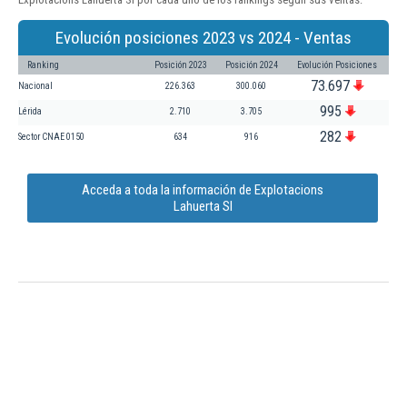
Evolución posiciones 2023 vs 2024 - Ventas
Ranking
Posición 2023
Posición 2024
Evolución Posiciones
73.697
Nacional
226.363
300.060
995
Lérida
2.710
3.705
282
Sector CNAE 0150
634
916
Acceda a toda la información de Explotacions
Lahuerta Sl