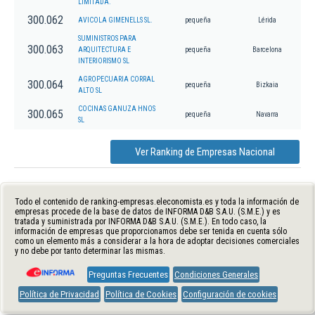
LIMITADA.
300.062
AVICOLA GIMENELLS SL.
pequeña
Lérida
SUMINISTROS PARA
300.063
ARQUITECTURA E
pequeña
Barcelona
INTERIORISMO SL
AGROPECUARIA CORRAL
300.064
pequeña
Bizkaia
ALTO SL
COCINAS GANUZA HNOS
300.065
pequeña
Navarra
SL
Ver Ranking de Empresas Nacional
Todo el contenido de ranking-empresas.eleconomista.es y toda la información de
empresas procede de la base de datos de INFORMA D&B S.A.U. (S.M.E.) y es
tratada y suministrada por INFORMA D&B S.A.U. (S.M.E.). En todo caso, la
información de empresas que proporcionamos debe ser tenida en cuenta sólo
como un elemento más a considerar a la hora de adoptar decisiones comerciales
y no debe por tanto determinar las mismas.
Preguntas Frecuentes
Condiciones Generales
Política de Privacidad
Política de Cookies
Configuración de cookies