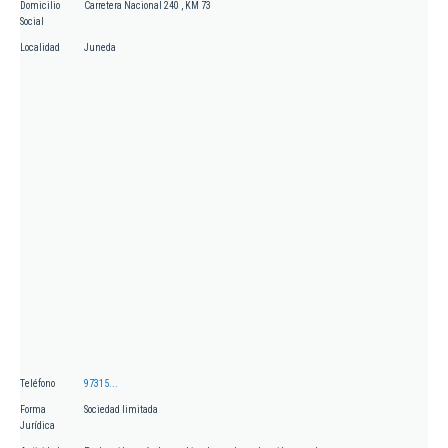
Domicilio
Carretera Nacional 240 , KM 73
Social
Localidad
Juneda
Teléfono
97315...
Forma
Sociedad limitada
Jurídica