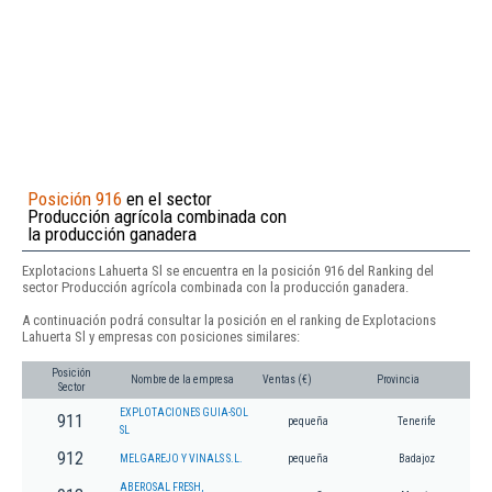
Posición 916
en el sector
Producción agrícola combinada con
la producción ganadera
Explotacions Lahuerta Sl se encuentra en la posición 916 del Ranking del
sector Producción agrícola combinada con la producción ganadera.
A continuación podrá consultar la posición en el ranking de Explotacions
Lahuerta Sl y empresas con posiciones similares:
Posición
Nombre de la empresa
Ventas (€)
Provincia
Sector
EXPLOTACIONES GUIA-SOL
911
pequeña
Tenerife
SL
912
MELGAREJO Y VINALS S.L.
pequeña
Badajoz
ABEROSAL FRESH,