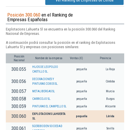
Ver Ranking de Empresas de Lérida
Posición 300.060
en el Ranking de
Empresas Españolas
Explotacions Lahuerta Sl se encuentra en la posición 300.060 del Ranking
Nacional de Empresas.
A continuación podrá consultar la posición en el ranking de Explotacions
Lahuerta Sl y empresas con posiciones similares:
Posición
Nombre de la empresa
Ventas (€)
Provincia
Nacional
HIJOS DE LEOPOLDO
300.055
pequeña
La Rioja
CASTILLO SL.
DECORACIONES Y
300.056
pequeña
Córdoba
PINTURAS COBOS SL.
300.057
METALIBERGAS SL
pequeña
Murcia
300.058
CARRICOJO SL.
pequeña
Burgos
300.059
PINTURAS EL CAMPELLO SL
pequeña
Alicante
EXPLOTACIONS LAHUERTA
300.060
pequeña
Lérida
SL
SGERDBODEN SOCIEDAD
300.061
pequeña
Sevilla