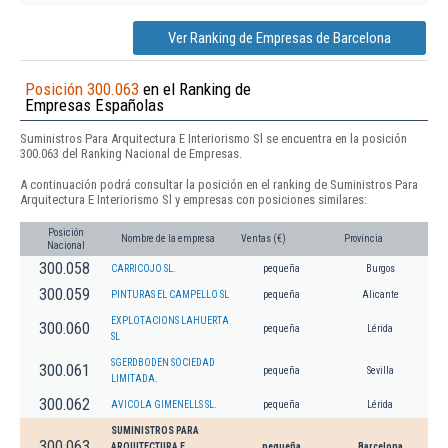
Ver Ranking de Empresas de Barcelona
Posición 300.063
en el Ranking de
Empresas Españolas
Suministros Para Arquitectura E Interiorismo Sl se encuentra en la posición
300.063 del Ranking Nacional de Empresas.
A continuación podrá consultar la posición en el ranking de Suministros Para
Arquitectura E Interiorismo Sl y empresas con posiciones similares:
Posición
Nombre de la empresa
Ventas (€)
Provincia
Nacional
300.058
CARRICOJO SL.
pequeña
Burgos
300.059
PINTURAS EL CAMPELLO SL
pequeña
Alicante
EXPLOTACIONS LAHUERTA
300.060
pequeña
Lérida
SL
SGERDBODEN SOCIEDAD
300.061
pequeña
Sevilla
LIMITADA.
300.062
AVICOLA GIMENELLS SL.
pequeña
Lérida
SUMINISTROS PARA
300.063
ARQUITECTURA E
pequeña
Barcelona