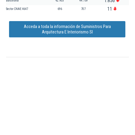
1.856
Barcelona
42.903
44.759
11
Sector CNAE 4647
696
707
Acceda a toda la información de Suministros Para
Arquitectura E Interiorismo Sl