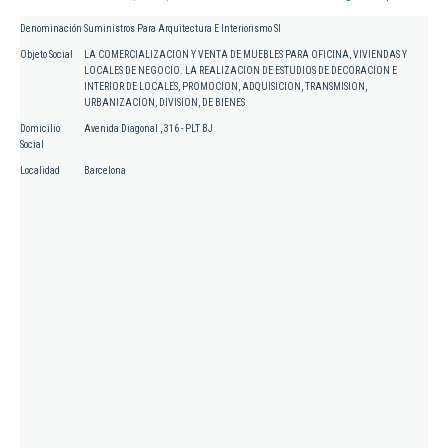
Denominación
Suministros Para Arquitectura E Interiorismo Sl
Objeto Social
LA COMERCIALIZACION Y VENTA DE MUEBLES PARA OFICINA, VIVIENDAS Y
LOCALES DE NEGOCIO. LA REALIZACION DE ESTUDIOS DE DECORACION E
INTERIOR DE LOCALES, PROMOCION, ADQUISICION, TRANSMISION,
URBANIZACION, DIVISION, DE BIENES
Domicilio
Avenida Diagonal , 316 - PLT BJ
Social
Localidad
Barcelona