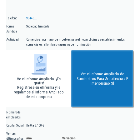
Teléfono
93446...
Forma
Sociedad limitada
Jurídica
Actividad
Comercio al por mayor de muebles para el hogar, oficinas y establecimientos
comerciales, alfombras y aparatos de iluminación
Ver el Informe Ampliado de
Suministros Para Arquitectura E
Ve el Informe Ampliado. ¡Es
gratis!
Interiorismo Sl
Regístrese en eInforma y le
regalamos el Informe Ampliado
de esta empresa
Número de
empleados
Capital Social
De 0 a 3.100 €
Ventas
Año
Variación
últimos años