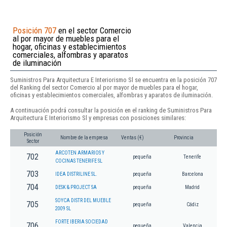
Posición 707
en el sector Comercio
al por mayor de muebles para el
hogar, oficinas y establecimientos
comerciales, alfombras y aparatos
de iluminación
Suministros Para Arquitectura E Interiorismo Sl se encuentra en la posición 707
del Ranking del sector Comercio al por mayor de muebles para el hogar,
oficinas y establecimientos comerciales, alfombras y aparatos de iluminación.
A continuación podrá consultar la posición en el ranking de Suministros Para
Arquitectura E Interiorismo Sl y empresas con posiciones similares:
Posición
Nombre de la empresa
Ventas (€)
Provincia
Sector
ARCOTEN ARMARIOS Y
702
pequeña
Tenerife
COCINAS TENERIFE SL
703
IDEA DISTRILINE SL.
pequeña
Barcelona
704
DESK & PROJECT SA
pequeña
Madrid
SOYCA DISTR DEL MUEBLE
705
pequeña
Cádiz
2009 SL
FORTE IBERIA SOCIEDAD
706
pequeña
Valencia