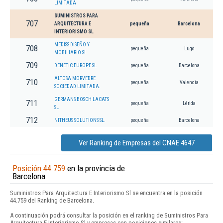
LIMITADA
SUMINISTROS PARA
707
ARQUITECTURA E
pequeña
Barcelona
INTERIORISMO SL
MEDISS DISEÑO Y
708
pequeña
Lugo
MOBILIARIO SL.
709
DENETIC EUROPE SL
pequeña
Barcelona
ALTOSA MORVEDRE
710
pequeña
Valencia
SOCIEDAD LIMITADA.
GERMANS BOSCH LACATS
711
pequeña
Lérida
SL
712
NITHEUS SOLUTIONS SL.
pequeña
Barcelona
Ver Ranking de Empresas del CNAE 4647
Posición 44.759
en la provincia de
Barcelona
Suministros Para Arquitectura E Interiorismo Sl se encuentra en la posición
44.759 del Ranking de Barcelona.
A continuación podrá consultar la posición en el ranking de Suministros Para
Arquitectura E Interiorismo Sl y empresas con posiciones similares: