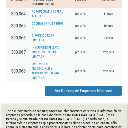
INTERIORISMO SL
AGROPECUARIA CORRAL
300.064
pequeña
Bizkaia
ALTO SL
COCINAS GANUZA HNOS
300.065
pequeña
Navarra
SL
GIROIN SOCIEDAD
300.066
pequeña
Gerona
LIMITADA.
INVERSIONES PELEATO
300.067
JIMENEZ SOCIEDAD
pequeña
Valencia
LIMITADA.
RR SERVICIOS
RESIDENCIALES Y
300.068
pequeña
Valencia
TURISTICOS SOCIEDAD
LIMITADA.
Ver Ranking de Empresas Nacional
Todo el contenido de ranking-empresas.eleconomista.es y toda la información de
empresas procede de la base de datos de INFORMA D&B S.A.U. (S.M.E.) y es
tratada y suministrada por INFORMA D&B S.A.U. (S.M.E.). En todo caso, la
información de empresas que proporcionamos debe ser tenida en cuenta sólo
como un elemento más a considerar a la hora de adoptar decisiones comerciales