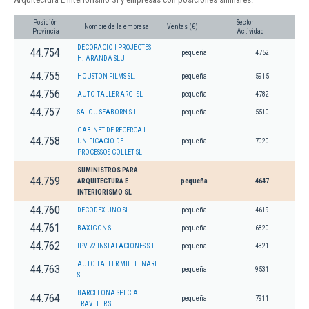
Posición
Sector
Nombre de la empresa
Ventas (€)
Provincia
Actividad
DECORACIO I PROJECTES
44.754
pequeña
4752
H. ARANDA SLU
44.755
HOUSTON FILMS SL.
pequeña
5915
44.756
AUTO TALLER ARGI SL
pequeña
4782
44.757
SALOU SEABORN S.L.
pequeña
5510
GABINET DE RECERCA I
44.758
UNIFICACIO DE
pequeña
7020
PROCESSOS-COLLET SL
SUMINISTROS PARA
44.759
ARQUITECTURA E
pequeña
4647
INTERIORISMO SL
44.760
DECODEX UNO SL
pequeña
4619
44.761
BAXIGON SL
pequeña
6820
44.762
IPV 72 INSTALACIONES S.L.
pequeña
4321
AUTO TALLER MIL. LENARI
44.763
pequeña
9531
SL.
BARCELONA SPECIAL
44.764
pequeña
7911
TRAVELER SL.