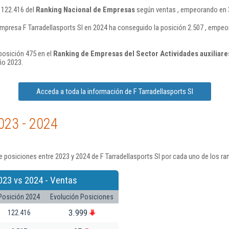
n 122.416 del
Ranking Nacional de Empresas
según ventas , empeorando en 3
mpresa F Tarradellasports Sl en 2024 ha conseguido la posición 2.507 , empe
 posición 475 en el
Ranking de Empresas del Sector Actividades auxiliares
ño 2023.
Acceda a toda la información de F Tarradellasports Sl
023 - 2024
 posiciones entre 2023 y 2024 de F Tarradellasports Sl por cada uno de los ra
023 vs 2024 - Ventas
Posición 2024
Evolución Posiciones
3.999
122.416