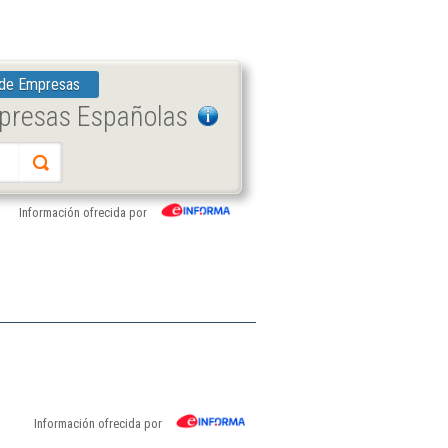
 de Empresas
mpresas Españolas
Información ofrecida por
Información ofrecida por