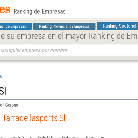
Ranking de Empresas
Ranking Sectorial
nal de Empresas
Ranking Provincial de Empresas
 de su empresa en el mayor Ranking de E
Sl
Sl
re | Gerona
 Tarradellasports Sl
adellasports Sl procede de la base de datos de información