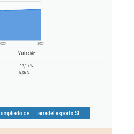
2023
2024
Variación
-12,17 %
5,36 %
ampliado de F Tarradellasports Sl