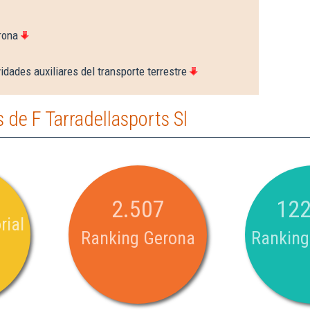
rona
idades auxiliares del transporte terrestre
de F Tarradellasports Sl
2.507
122
rial
Ranking Gerona
Ranking