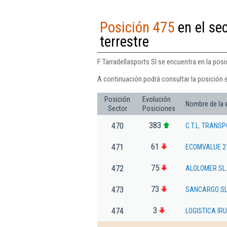
Posición 475
en el sec
terrestre
F Tarradellasports Sl se encuentra en la posi
A continuación podrá consultar la posición e
Posición
Evolución
Nombre de la
Sector
Posiciones
383
470
C.T.L. TRANSP
61
471
ECOMVALUE 21
75
472
ALOLOMER SL.
73
473
SANCARGO S
3
474
LOGISTICA IRU