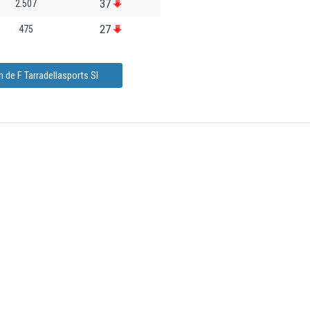
37
2.507
27
475
 de F Tarradellasports Sl