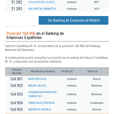
31.282
COLON SOCIAL CLUB SL.
mediana
9031
31.283
KAI CAPITAL MARKETS SL.
mediana
6614
Ver Ranking de Empresas de Madrid
Posición 164.906
en el Ranking de
Empresas Españolas
Faborit Castellana 81 Sl. se encuentra en la posición 164.906 del Ranking
Nacional de Empresas.
A continuación podrá consultar la posición en el ranking de Faborit Castellana
81 Sl. y empresas con posiciones similares:
Posición
Nombre de la empresa
Ventas (€)
Provincia
Nacional
164.901
ADIR GESTION SL
mediana
Murcia
164.902
RAQUEL SALA SL
mediana
Barcelona
GEOMAR ENGINYERIA DEL
164.903
mediana
Barcelona
TERRENY SLP
164.904
CARNICAS DE DRIEVES SL
mediana
Guadalajara
164.905
IMPRENTA UBEDA SL
mediana
Almería