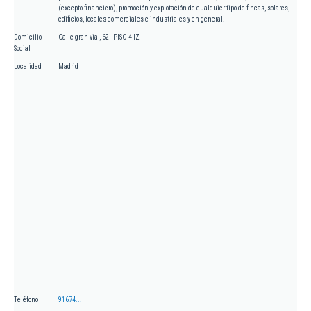
(excepto financiero), promoción y explotación de cualquier tipo de fincas, solares,
edificios, locales comerciales e industriales y en general.
Domicilio
Calle gran via , 62 - PISO 4 IZ
Social
Localidad
Madrid
Teléfono
91674...