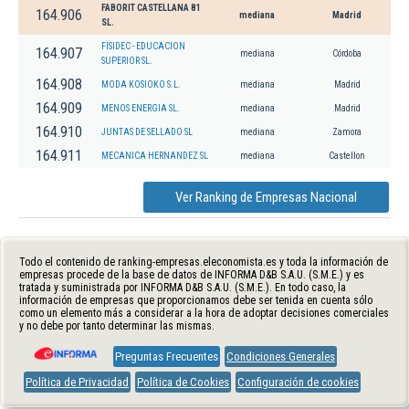
FABORIT CASTELLANA 81
164.906
mediana
Madrid
SL.
FISIDEC - EDUCACION
164.907
mediana
Córdoba
SUPERIOR SL.
164.908
MODA KOSIOKO S.L.
mediana
Madrid
164.909
MENOS ENERGIA SL.
mediana
Madrid
164.910
JUNTAS DE SELLADO SL
mediana
Zamora
164.911
MECANICA HERNANDEZ SL
mediana
Castellon
Ver Ranking de Empresas Nacional
Todo el contenido de ranking-empresas.eleconomista.es y toda la información de
empresas procede de la base de datos de INFORMA D&B S.A.U. (S.M.E.) y es
tratada y suministrada por INFORMA D&B S.A.U. (S.M.E.). En todo caso, la
información de empresas que proporcionamos debe ser tenida en cuenta sólo
como un elemento más a considerar a la hora de adoptar decisiones comerciales
y no debe por tanto determinar las mismas.
Preguntas Frecuentes
Condiciones Generales
Política de Privacidad
Política de Cookies
Configuración de cookies