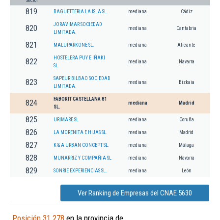
Sector
819
BAGUETTERIA LA ISLA SL
mediana
Cádiz
JORAVIMAR SOCIEDAD
820
mediana
Cantabria
LIMITADA.
821
MALUPARKONE SL.
mediana
Alicante
HOSTELERA PUY E IÑAKI
822
mediana
Navarra
SL.
SAPEUR BILBAO SOCIEDAD
823
mediana
Bizkaia
LIMITADA.
FABORIT CASTELLANA 81
824
mediana
Madrid
SL.
825
URIMARE SL
mediana
Coruña
826
LA MORENITA E HIJAS SL.
mediana
Madrid
827
K & A URBAN CONCEPT SL.
mediana
Málaga
828
MUNARRIZ Y COMPAÑIA SL
mediana
Navarra
829
SONRIE EXPERIENCIAS SL.
mediana
León
Ver Ranking de Empresas del CNAE 5630
Posición 31.278
en la provincia de