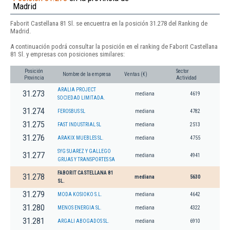
Madrid
Faborit Castellana 81 Sl. se encuentra en la posición 31.278 del Ranking de
Madrid.
A continuación podrá consultar la posición en el ranking de Faborit Castellana
81 Sl. y empresas con posiciones similares:
Posición
Sector
Nombre de la empresa
Ventas (€)
Provincia
Actividad
ARALIA PROJECT
31.273
mediana
4619
SOCIEDAD LIMITADA.
31.274
FEROSBUS SL
mediana
4782
31.275
FAST INDUSTRIAL SL
mediana
2513
31.276
ARAKIX MUEBLES SL.
mediana
4755
SYG SUAREZ Y GALLEGO
31.277
mediana
4941
GRUAS Y TRANSPORTES SA
FABORIT CASTELLANA 81
31.278
mediana
5630
SL.
31.279
MODA KOSIOKO S.L.
mediana
4642
31.280
MENOS ENERGIA SL.
mediana
4322
31.281
ARGALI ABOGADOS SL.
mediana
6910