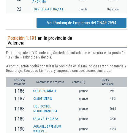
ANONIMA
23
TORNILLERIA DEBA, SA L
grande
Gipuzkoa
Ver Ranking de Empresas del CNAE 2594
Posición 1.191
en la provincia de
Valencia
Factor Ingenieria Y Decoletaje, Sociedad Limitada. se encuentra en la posición
1.191 del Ranking de Valencia.
A continuación podrá consultar la posición en el ranking de Factor Ingenieria Y
Decoletaje, Sociedad Limitada. y empresas con posiciones similares:
Posición
Sector
Nombre de la empresa
Ventas (€)
Provincia
Actividad
1.186
SATFER ESPAÑA SL
grande
4941
1.187
OSMOFILTER SL
grande
4643
LIQUIDOS DEL
1.188
grande
2015
MEDITERRANEO SA
1.189
SALA VALENCIA SA
grande
9200
AQUABLUE PREMIUM
1.190
grande
4634
WATER S.L.