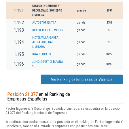
FACTOR INGENIERIA Y
1.191
DECOLETAJE, SOCIEDAD
grande
2594
LIMITADA.
1.192
AUTOS TORRENT SA
grande
4781
1.193
BRAIDE MANAGEMENT SL.
grande
5510
HOTEL VILLA GADEA
1.194
ALTEA SOCIEDAD
grande
5510
LIMITADA
1.195
INIA NEURAL SL
grande
8622
JUNO GENETICS ESPAÑA
1.196
grande
8699
SL.
Ver Ranking de Empresas de Valencia
Posición 21.377
en el Ranking de
Empresas Españolas
Factor Ingenieria Y Decoletaje, Sociedad Limitada. se encuentra en la posición
21.377 del Ranking Nacional de Empresas.
A continuación podrá consultar la posición en el ranking de Factor Ingenieria Y
Decoletaje, Sociedad Limitada. y empresas con posiciones similares: