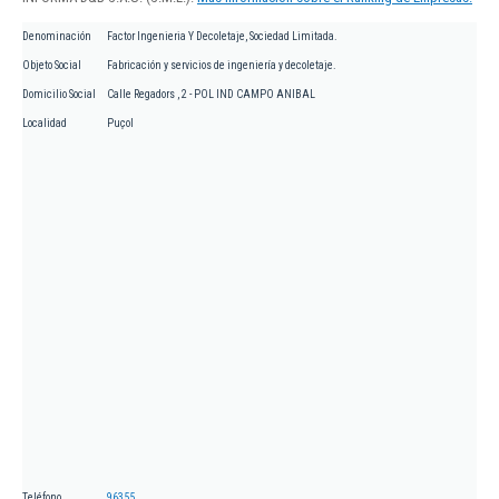
Denominación
Factor Ingenieria Y Decoletaje, Sociedad Limitada.
Objeto Social
Fabricación y servicios de ingeniería y decoletaje.
Domicilio Social
Calle Regadors , 2 - POL IND CAMPO ANIBAL
Localidad
Puçol
Teléfono
96355...