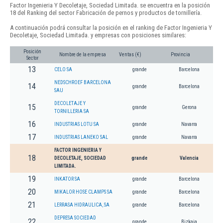
Factor Ingenieria Y Decoletaje, Sociedad Limitada. se encuentra en la posición
18 del Ranking del sector Fabricación de pernos y productos de tornillería.
A continuación podrá consultar la posición en el ranking de Factor Ingenieria Y
Decoletaje, Sociedad Limitada. y empresas con posiciones similares:
Posición
Nombre de la empresa
Ventas (€)
Provincia
Sector
13
CELO SA
grande
Barcelona
NEDSCHROEF BARCELONA
14
grande
Barcelona
SAU
DECOLETAJE Y
15
grande
Gerona
TORNILLERIA SA
16
INDUSTRIAS LOTU SA
grande
Navarra
17
INDUSTRIAS LANEKO SAL
grande
Navarra
FACTOR INGENIERIA Y
18
DECOLETAJE, SOCIEDAD
grande
Valencia
LIMITADA.
19
INKATOR SA
grande
Barcelona
20
MIKALOR HOSE CLAMPS SA
grande
Barcelona
21
LERRASA HIDRAULICA, SA
grande
Barcelona
DEPRESA SOCIEDAD
22
grande
Bizkaia