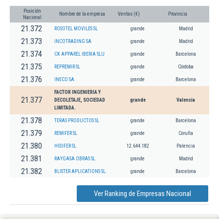
Posición
Nombre de la empresa
Ventas (€)
Provincia
Nacional
21.372
ROSOTEL MOVILES SL
grande
Madrid
21.373
INCOTRADING SA
grande
Madrid
21.374
CK APPAREL IBERIA SLU
grande
Barcelona
21.375
REPREMIR SL
grande
Córdoba
21.376
INECO SA
grande
Barcelona
FACTOR INGENIERIA Y
21.377
DECOLETAJE, SOCIEDAD
grande
Valencia
LIMITADA.
21.378
TERAS PRODUCTOS SL
grande
Barcelona
21.379
REMIFER SL
grande
Coruña
21.380
HIDIFER SL
12.644.182
Palencia
21.381
RAYGASA OBRAS SL.
grande
Madrid
21.382
BLISTER APLICATIONS SL.
grande
Barcelona
Ver Ranking de Empresas Nacional