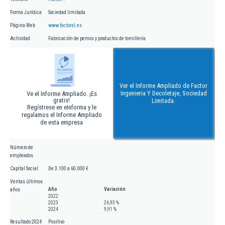
Forma Jurídica
Sociedad limitada
Página Web
www.factorsl.es
Actividad
Fabricación de pernos y productos de tornillería
Ver el Informe Ampliado de Factor
Ingenieria Y Decoletaje, Sociedad
Ve el Informe Ampliado. ¡Es
gratis!
Limitada.
Regístrese en eInforma y le
regalamos el Informe Ampliado
de esta empresa
Número de
empleados
Capital Social
De 3.100 a 60.000 €
Ventas últimos
Año
Variación
años
2022
2023
26,93 %
2024
9,91 %
Resultado 2024
Positivo