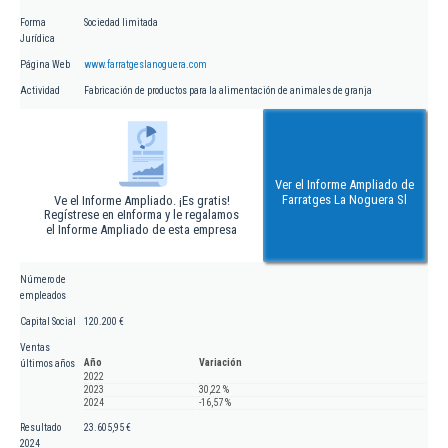
Forma
Sociedad limitada
Jurídica
Página Web
www.farratgeslanoguera.com
Actividad
Fabricación de productos para la alimentación de animales de granja
Ver el Informe Ampliado de
Farratges La Noguera Sl
Ve el Informe Ampliado. ¡Es gratis!
Regístrese en eInforma y le regalamos
el Informe Ampliado de esta empresa
Número de
empleados
Capital Social
120.200 €
Ventas
Año
Variación
últimos años
2022
2023
30,22 %
2024
-16,57 %
Resultado
23.605,95 €
2024