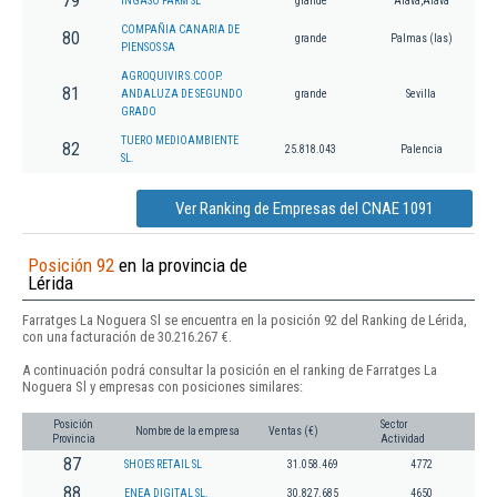
79
INGASO FARM SL
grande
Arava,Álava
COMPAÑIA CANARIA DE
80
grande
Palmas (las)
PIENSOS SA
AGROQUIVIR S.COOP.
81
ANDALUZA DE SEGUNDO
grande
Sevilla
GRADO
TUERO MEDIOAMBIENTE
82
25.818.043
Palencia
SL.
Ver Ranking de Empresas del CNAE 1091
Posición 92
en la provincia de
Lérida
Farratges La Noguera Sl se encuentra en la posición 92 del Ranking de Lérida,
con una facturación de 30.216.267 €.
A continuación podrá consultar la posición en el ranking de Farratges La
Noguera Sl y empresas con posiciones similares:
Posición
Sector
Nombre de la empresa
Ventas (€)
Provincia
Actividad
87
SHOES RETAIL SL
31.058.469
4772
88
ENEA DIGITAL SL.
30.827.685
4650