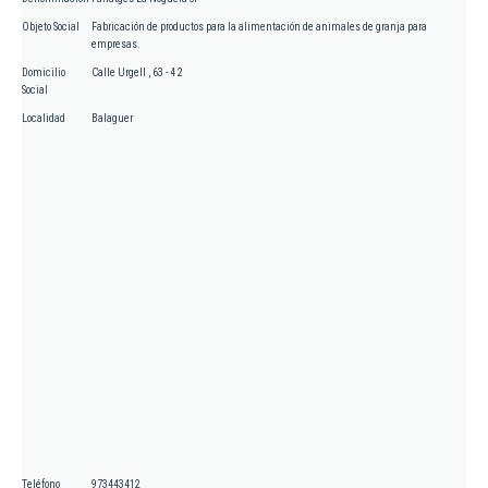
Objeto Social
Fabricación de productos para la alimentación de animales de granja para
empresas.
Domicilio
Calle Urgell , 63 - 4 2
Social
Localidad
Balaguer
Teléfono
973443412