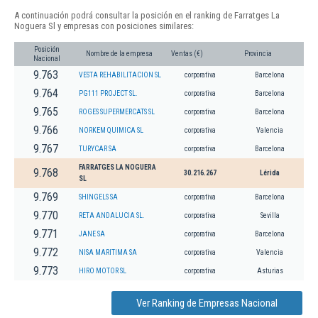
A continuación podrá consultar la posición en el ranking de Farratges La
Noguera Sl y empresas con posiciones similares:
Posición
Nombre de la empresa
Ventas (€)
Provincia
Nacional
9.763
VESTA REHABILITACION SL
corporativa
Barcelona
9.764
PG111 PROJECT SL.
corporativa
Barcelona
9.765
ROGES SUPERMERCATS SL
corporativa
Barcelona
9.766
NORKEM QUIMICA SL
corporativa
Valencia
9.767
TURYCAR SA
corporativa
Barcelona
FARRATGES LA NOGUERA
9.768
30.216.267
Lérida
SL
9.769
SHINGELS SA
corporativa
Barcelona
9.770
RETA ANDALUCIA SL.
corporativa
Sevilla
9.771
JANE SA
corporativa
Barcelona
9.772
NISA MARITIMA SA
corporativa
Valencia
9.773
HIRO MOTOR SL
corporativa
Asturias
Ver Ranking de Empresas Nacional