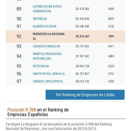
DISTRIBUIDORA BOSCH
89
30.474.693
4639
HERMANOS SA
90
PAYPER, SA
30.418.846
2829
91
ALBERTO SOLER SA
30.268.443
4752
FARRATGES LA NOGUERA
92
30.216.267
1091
SL
93
GANADOS CASALS SA
30.141.822
4611
PAMPOLS PACKAGING
94
29.187.461
4686
INTEGRAL SAU
95
ROTECNA SA
28.836.754
2226
96
EMS PX RETAIL (SPAIN) SL.
28.727.837
4712
97
ORANGE CAR SUPPLY SL.
28.016.133
4730
Ver Ranking de Empresas de Lérida
Posición 9.768
en el Ranking de
Empresas Españolas
Farratges La Noguera Sl se encuentra en la posición 9.768 del Ranking
Nacional de Empresas , con una facturación de 30.216.267 €.