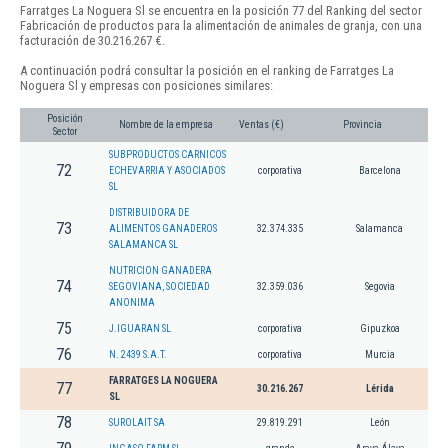
Farratges La Noguera Sl se encuentra en la posición 77 del Ranking del sector
Fabricación de productos para la alimentación de animales de granja, con una
facturación de 30.216.267 €.
A continuación podrá consultar la posición en el ranking de Farratges La
Noguera Sl y empresas con posiciones similares:
Posición
Nombre de la empresa
Ventas (€)
Provincia
Sector
SUBPRODUCTOS CARNICOS
72
ECHEVARRIA Y ASOCIADOS
corporativa
Barcelona
SL
DISTRIBUIDORA DE
73
ALIMENTOS GANADEROS
32.374.335
Salamanca
SALAMANCA SL
NUTRICION GANADERA
74
SEGOVIANA, SOCIEDAD
32.359.036
Segovia
ANONIMA
75
J.IGUARAN SL
corporativa
Gipuzkoa
76
N. 2439 S.A.T.
corporativa
Murcia
FARRATGES LA NOGUERA
77
30.216.267
Lérida
SL
78
SUROLAIT SA
29.819.291
León