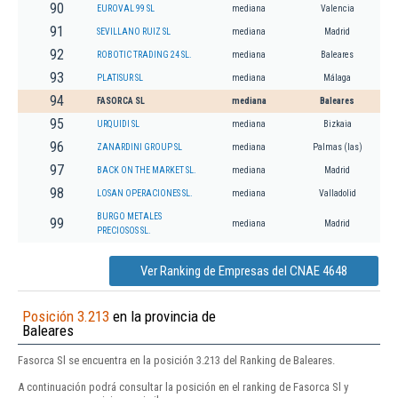
90
EUROVAL 99 SL
mediana
Valencia
91
SEVILLANO RUIZ SL
mediana
Madrid
92
ROBOTIC TRADING 24 SL.
mediana
Baleares
93
PLATISUR SL
mediana
Málaga
94
FASORCA SL
mediana
Baleares
95
URQUIDI SL
mediana
Bizkaia
96
ZANARDINI GROUP SL
mediana
Palmas (las)
97
BACK ON THE MARKET SL.
mediana
Madrid
98
LOSAN OPERACIONES SL.
mediana
Valladolid
BURGO METALES
99
mediana
Madrid
PRECIOSOS SL.
Ver Ranking de Empresas del CNAE 4648
Posición 3.213
en la provincia de
Baleares
Fasorca Sl se encuentra en la posición 3.213 del Ranking de Baleares.
A continuación podrá consultar la posición en el ranking de Fasorca Sl y