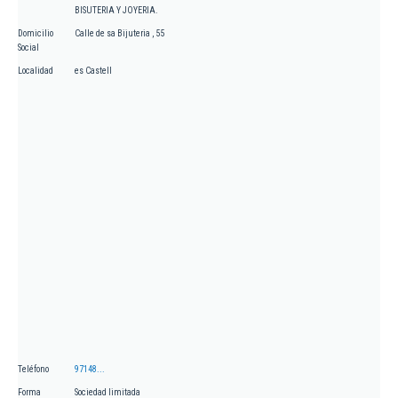
BISUTERIA Y JOYERIA.
Domicilio
Calle de sa Bijuteria , 55
Social
Localidad
es Castell
Teléfono
97148...
Forma
Sociedad limitada