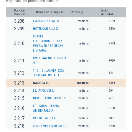
empresas con posiciones similares:
Posición
Sector
Nombre de la empresa
Ventas (€)
Provincia
Actividad
3.208
EMERGENCY STAFF SL
mediana
8699
3.209
HOTEL CAN AULI SL.
mediana
5510
CLAPES
ELECTRODOMESTICOS Y
3.210
mediana
4754
PERFUMERIA SOCIEDAD
LIMITADA.
DMS LEGAL INTELLIGENCE
3.211
mediana
6920
SLP.
THE HIGHLANDER IBIZA
3.212
mediana
5611
SOCIEDAD LIMITADA.
3.213
FASORCA SL
mediana
4648
3.214
LEJIAS OLIVES SL
mediana
2041
3.215
NEST BIO CONSTRUCCIO SL.
mediana
4101
LOGISTICA URBANA
3.216
mediana
8130
AMBIENTAL S.A.
3.217
PAN DEL RIVOLI SL
mediana
1071
3.218
XENOX MUSIC & MEDIA S.L.
mediana
4740