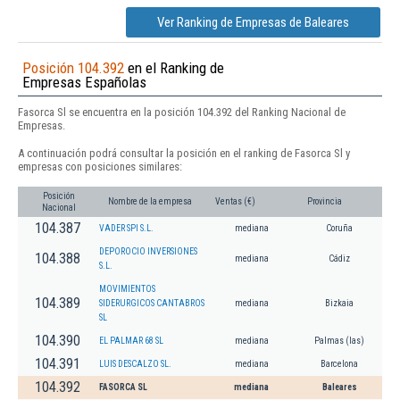
Ver Ranking de Empresas de Baleares
Posición 104.392
en el Ranking de
Empresas Españolas
Fasorca Sl se encuentra en la posición 104.392 del Ranking Nacional de
Empresas.
A continuación podrá consultar la posición en el ranking de Fasorca Sl y
empresas con posiciones similares:
Posición
Nombre de la empresa
Ventas (€)
Provincia
Nacional
104.387
VADER SPI S.L.
mediana
Coruña
DEPOROCIO INVERSIONES
104.388
mediana
Cádiz
S.L.
MOVIMIENTOS
104.389
SIDERURGICOS CANTABROS
mediana
Bizkaia
SL
104.390
EL PALMAR 68 SL
mediana
Palmas (las)
104.391
LUIS DESCALZO SL.
mediana
Barcelona
104.392
FASORCA SL
mediana
Baleares