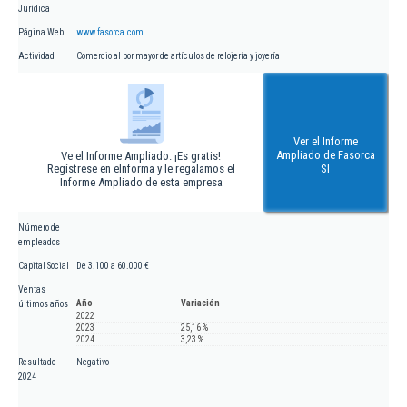
Jurídica
Página Web
www.fasorca.com
Actividad
Comercio al por mayor de artículos de relojería y joyería
Ver el Informe
Ampliado de Fasorca
Ve el Informe Ampliado. ¡Es gratis!
Regístrese en eInforma y le regalamos el
Sl
Informe Ampliado de esta empresa
Número de
empleados
Capital Social
De 3.100 a 60.000 €
Ventas
Año
Variación
últimos años
2022
2023
25,16 %
2024
3,23 %
Resultado
Negativo
2024