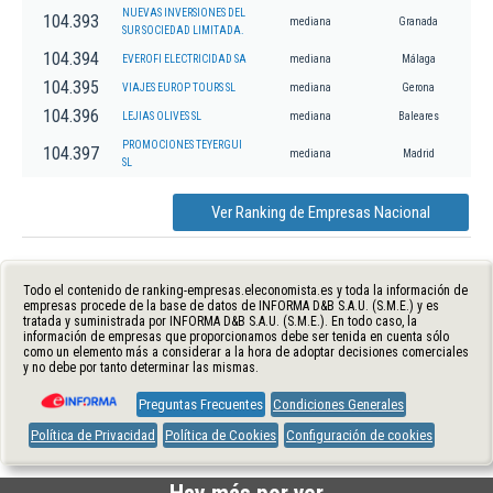
NUEVAS INVERSIONES DEL
104.393
mediana
Granada
SUR SOCIEDAD LIMITADA.
104.394
EVEROFI ELECTRICIDAD SA
mediana
Málaga
104.395
VIAJES EUROP TOURS SL
mediana
Gerona
104.396
LEJIAS OLIVES SL
mediana
Baleares
PROMOCIONES TEYERGUI
104.397
mediana
Madrid
SL
Ver Ranking de Empresas Nacional
Todo el contenido de ranking-empresas.eleconomista.es y toda la información de
empresas procede de la base de datos de INFORMA D&B S.A.U. (S.M.E.) y es
tratada y suministrada por INFORMA D&B S.A.U. (S.M.E.). En todo caso, la
información de empresas que proporcionamos debe ser tenida en cuenta sólo
como un elemento más a considerar a la hora de adoptar decisiones comerciales
y no debe por tanto determinar las mismas.
Preguntas Frecuentes
Condiciones Generales
Política de Privacidad
Política de Cookies
Configuración de cookies