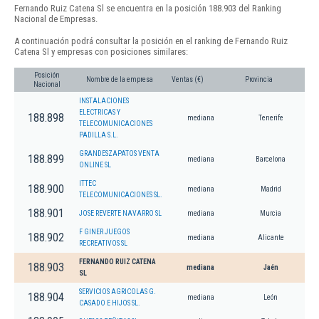
Fernando Ruiz Catena Sl se encuentra en la posición 188.903 del Ranking
Nacional de Empresas.
A continuación podrá consultar la posición en el ranking de Fernando Ruiz
Catena Sl y empresas con posiciones similares:
Posición
Nombre de la empresa
Ventas (€)
Provincia
Nacional
INSTALACIONES
ELECTRICAS Y
188.898
mediana
Tenerife
TELECOMUNICACIONES
PADILLA S.L.
GRANDESZAPATOS VENTA
188.899
mediana
Barcelona
ONLINE SL
ITTEC
188.900
mediana
Madrid
TELECOMUNICACIONES SL.
188.901
JOSE REVERTE NAVARRO SL
mediana
Murcia
F GINER JUEGOS
188.902
mediana
Alicante
RECREATIVOS SL
FERNANDO RUIZ CATENA
188.903
mediana
Jaén
SL
SERVICIOS AGRICOLAS G.
188.904
mediana
León
CASADO E HIJOS SL.