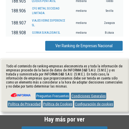
188.905
QUESOS PEÑITAS SL
mediana
Toledo
CFG METAL SOCIEDAD
188.906
mediana
Sevilla
LIMITADA.
VIAJES VERNE EXPERIENCE
188.907
mediana
Zaragoza
SL.
188.908
GORKA SUKALDEAK SL
mediana
Bizkaia
Ver Ranking de Empresas Nacional
Todo el contenido de ranking-empresas.eleconomista.es y toda la información de
empresas procede de la base de datos de INFORMA D&B S.A.U. (S.M.E.) y es
tratada y suministrada por INFORMA D&B S.A.U. (S.M.E.). En todo caso, la
información de empresas que proporcionamos debe ser tenida en cuenta sólo
como un elemento más a considerar a la hora de adoptar decisiones comerciales
y no debe por tanto determinar las mismas.
Preguntas Frecuentes
Condiciones Generales
Política de Privacidad
Política de Cookies
Configuración de cookies
Hay más por ver