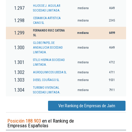
HIJOS DE J. AGUILAR
1.297
mediana
4649
SOCIEDAD LIMITADA.
CERAMICA ARTISTICA
1.298
mediana
2345
CANO SL
FERNANDO RUIZ CATENA
1.299
mediana
6499
SL
GLOBE PAPEL DE
1.300
ANDALUCIA SOCIEDAD
mediana
4649
LIMITADA.
STILO HISPAIA SOCIEDAD
1.301
mediana
4712
LIMITADA.
1.302
AGROQUIMICOS UBEDA SL
mediana
4711
1.303
DIESEL COUÑAGO SL
mediana
9531
TURISMO VIVENCIAL
1.304
mediana
7911
SOCIEDAD LIMITADA.
Ver Ranking de Empresas de Jaén
Posición 188.903
en el Ranking de
Empresas Españolas