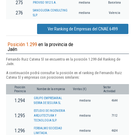
275
PROVISO 1812 S.A.
mediana
Barcelona
SANOGUERA CONSULTING
276
mediana
Valencia
SLP.
Ver Ranking de Empresas del CNAE 6499
Posición 1.299
en la provincia de
Jaén
Fernando Ruiz Catena Sl se encuentra en la posición 1.299 del Ranking de
Jaén.
A continuación podrá consultar la posición en el ranking de Fernando Ruiz
Catena Sl y empresas con posiciones similares:
Posición
Sector
Nombre de la empresa
Ventas (€)
Provincia
Actividad
GRUPO EMPRESARIAL
1.294
mediana
4644
SIERRA DE SEGURA SL
ESTUDIO DE INGENIERIA
1.295
ARQUITECTURA Y
mediana
7112
TECNOLOGIA SLP.
FERBALMO SOCIEDAD
1.296
mediana
4634
LIMITADA.