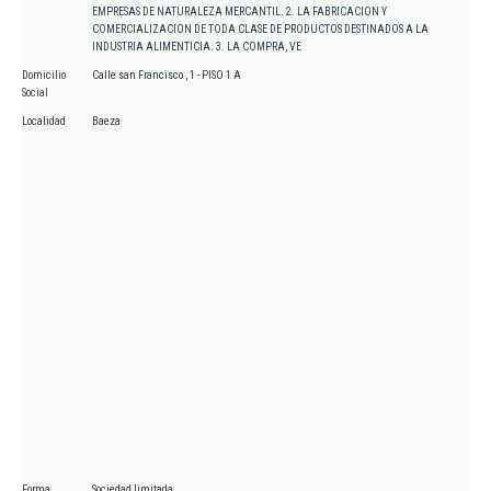
EMPRESAS DE NATURALEZA MERCANTIL. 2. LA FABRICACION Y
COMERCIALIZACION DE TODA CLASE DE PRODUCTOS DESTINADOS A LA
INDUSTRIA ALIMENTICIA. 3. LA COMPRA, VE
Domicilio
Calle san Francisco , 1 - PISO 1 A
Social
Localidad
Baeza
Forma
Sociedad limitada