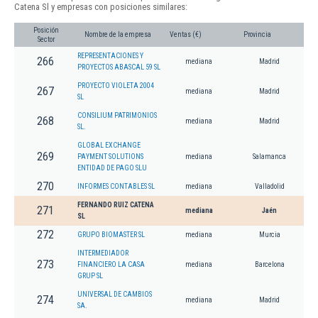
Catena Sl y empresas con posiciones similares:
Posición
Nombre de la empresa
Ventas (€)
Provincia
Sector
REPRESENTACIONES Y
266
mediana
Madrid
PROYECTOS ABASCAL 59 SL
PROYECTO VIOLETA 2004
267
mediana
Madrid
SL
CONSILIUM PATRIMONIOS
268
mediana
Madrid
SL.
GLOBAL EXCHANGE
269
PAYMENT SOLUTIONS
mediana
Salamanca
ENTIDAD DE PAGO SLU
270
INFORMES CONTABLES SL
mediana
Valladolid
FERNANDO RUIZ CATENA
271
mediana
Jaén
SL
272
GRUPO BIOMASTER SL
mediana
Murcia
INTERMEDIADOR
273
FINANCIERO LA CASA
mediana
Barcelona
GRUP SL
UNIVERSAL DE CAMBIOS
274
mediana
Madrid
SA.