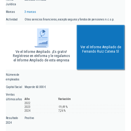
Jurídica
Marcas
3 marcas
Actividad
Otros servicios financieros, excepto seguros y fondos de pensiones n.c.o.p.
Ver el Informe Ampliado de
Fernando Ruiz Catena Sl
Ve el Informe Ampliado. ¡Es gratis!
Regístrese en eInforma y le regalamos
el Informe Ampliado de esta empresa
Número de
empleados
Capital Social
Mayor de 60.000 €
Ventas
Año
Variación
últimos años
2022
2023
-19,49 %
2024
7,26 %
Resultado
Positivo
2024