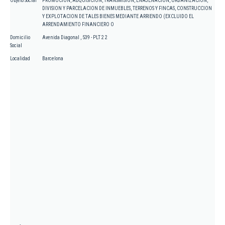
Objeto Social
PROMOCION, ADQUISICION, TRANSMISION, ENAJENACION, URBANIZACION,
DIVISION Y PARCELACION DE INMUEBLES, TERRENOS Y FINCAS, CONSTRUCCION
Y EXPLOTACION DE TALES BIENES MEDIANTE ARRIENDO (EXCLUIDO EL
ARRENDAMIENTO FINANCIERO O
Domicilio
Avenida Diagonal , 539 - PLT 2 2
Social
Localidad
Barcelona