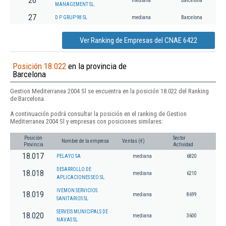
26
mediana
Barcelona
MANAGEMENT SL.
27
D P GRUP 98 SL
mediana
Barcelona
Ver Ranking de Empresas del CNAE 6422
Posición 18.022
en la provincia de
Barcelona
Gestion Mediterranea 2004 Sl se encuentra en la posición 18.022 del Ranking
de Barcelona.
A continuación podrá consultar la posición en el ranking de Gestion
Mediterranea 2004 Sl y empresas con posiciones similares:
Posición
Sector
Nombre de la empresa
Ventas (€)
Provincia
Actividad
18.017
PELAYO SA
mediana
6820
DESARROLLO DE
18.018
mediana
6210
APLICACIONES SEO SL.
IVEMON SERVICIOS
18.019
mediana
8699
SANITARIOS SL
SERVEIS MUNICIPALS DE
18.020
mediana
3600
NAVAS SL