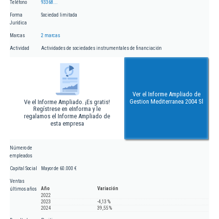
Teléfono
93368...
Forma
Sociedad limitada
Jurídica
Marcas
2 marcas
Actividad
Actividades de sociedades instrumentales de financiación
Ver el Informe Ampliado de
Gestion Mediterranea 2004 Sl
Ve el Informe Ampliado. ¡Es gratis!
Regístrese en eInforma y le
regalamos el Informe Ampliado de
esta empresa
Número de
empleados
Capital Social
Mayor de 60.000 €
Ventas
Año
Variación
últimos años
2022
2023
-4,13 %
2024
39,55 %