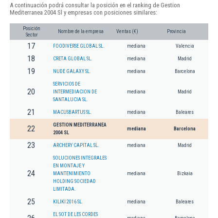
A continuación podrá consultar la posición en el ranking de Gestion
Mediterranea 2004 Sl y empresas con posiciones similares:
Posición
Nombre de la empresa
Ventas (€)
Provincia
Sector
17
FOODIVERSE GLOBAL SL.
mediana
Valencia
18
CRETA GLOBAL SL.
mediana
Madrid
19
NUDE GALAXY SL.
mediana
Barcelona
SERVICIOS DE
20
INTERMEDIACION DE
mediana
Madrid
SANTALUCIA SL.
21
MACUSBARTUS SL.
mediana
Baleares
GESTION MEDITERRANEA
22
mediana
Barcelona
2004 SL
23
ARCHERY CAPITAL SL.
mediana
Madrid
SOLUCIONES INTEGRALES
EN MONTAJE Y
24
MANTENIMIENTO
mediana
Bizkaia
HOLDING SOCIEDAD
LIMITADA.
25
KILIKI 2016 SL.
mediana
Baleares
EL SOT DE LES CORDES