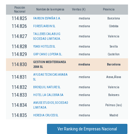
Posición
Nombre de la empresa
Ventas (€)
Provincia
Nacional
114.825
FAIRSON ESPAÑA S.A.
mediana
Barcelona
114.826
FORESTJARDIN SL
mediana
Córdoba
TALLERES CALABUIG
114.827
mediana
Valencia
SOCIEDAD LIMITADA.
114.828
YSASI HOTELES SL
mediana
Sevilla
114.829
GRP CANO LOPERA SL.
mediana
Castellon
GESTION MEDITERRANEA
114.830
mediana
Barcelona
2004 SL
AYUDAS TECNICAS ARABA
114.831
mediana
Arava,Álava
SL
114.832
BROSQUIL NATURE SL
mediana
Valencia
114.833
HOTEL LA CALOBRA SA
mediana
Baleares
AMUSE STUDIOS, SOCIEDAD
114.834
mediana
Palmas (las)
LIMITADA.
114.835
HEREDIA CRUCES SL
mediana
Madrid
Ver Ranking de Empresas Nacional