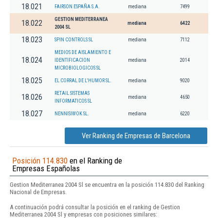
18.021
FAIRSON ESPAÑA S.A.
mediana
7499
GESTION MEDITERRANEA
18.022
mediana
6422
2004 SL
18.023
SPIN CONTROLS SL
mediana
7112
MEDIOS DE AISLAMIENTO E
18.024
IDENTIFICACION
mediana
2014
MICROBIOLOGICOS SL
18.025
EL CORRAL DE L'HUMOR SL.
mediana
9020
RETAIL SISTEMAS
18.026
mediana
4650
INFORMATICOS SL
18.027
NENNISIWOK SL.
mediana
6220
Ver Ranking de Empresas de Barcelona
Posición 114.830
en el Ranking de
Empresas Españolas
Gestion Mediterranea 2004 Sl se encuentra en la posición 114.830 del Ranking
Nacional de Empresas.
A continuación podrá consultar la posición en el ranking de Gestion
Mediterranea 2004 Sl y empresas con posiciones similares: