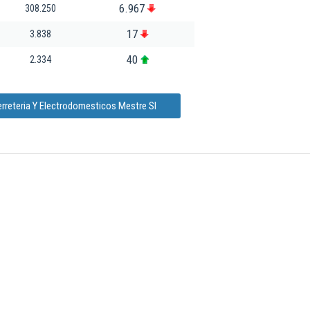
6.967
308.250
17
3.838
40
2.334
erreteria Y Electrodomesticos Mestre Sl