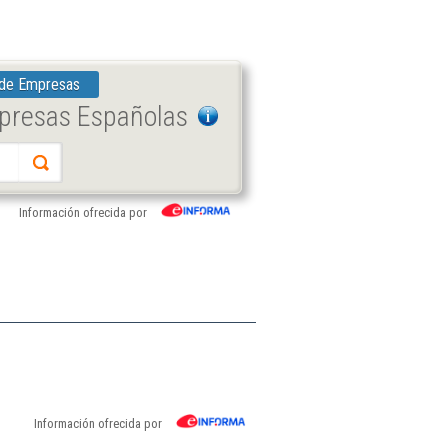
 de Empresas
mpresas Españolas
Información ofrecida por
Información ofrecida por