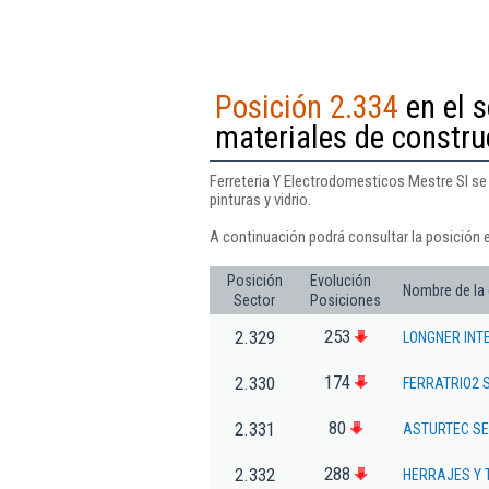
Posición 2.334
en el s
materiales de construc
Ferreteria Y Electrodomesticos Mestre Sl se 
pinturas y vidrio.
A continuación podrá consultar la posición 
Posición
Evolución
Nombre de la
Sector
Posiciones
253
2.329
LONGNER INT
174
2.330
FERRATRIO2 
80
2.331
ASTURTEC SE
288
2.332
HERRAJES Y T