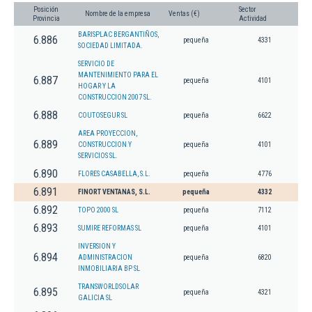
Posición
Sector
Nombre de la empresa
Ventas (€)
Provincia
Actividad
BARISPLAC BERGANTIÑOS,
6.886
pequeña
4331
SOCIEDAD LIMITADA.
SERVICIO DE
MANTENIMIENTO PARA EL
6.887
pequeña
4101
HOGAR Y LA
CONSTRUCCION 2007 SL.
6.888
COUTOSEGUR SL
pequeña
6622
AREA PROYECCION,
6.889
CONSTRUCCION Y
pequeña
4101
SERVICIOS SL.
6.890
FLORES CASABELLA, S.L.
pequeña
4776
6.891
FINORT VENTANAS, S.L.
pequeña
4332
6.892
TOPO 2000 SL
pequeña
7112
6.893
SUMIRE REFORMAS SL
pequeña
4101
INVERSION Y
6.894
ADMINISTRACION
pequeña
6820
INMOBILIARIA BP SL
TRANSWORLDSOLAR
6.895
pequeña
4321
GALICIA SL