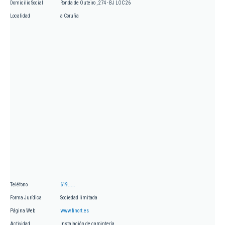
Domicilio Social
Ronda de Outeiro , 274 - BJ LOC 26
Localidad
a Coruña
Teléfono
619.....
Forma Jurídica
Sociedad limitada
Página Web
www.finort.es
Actividad
Instalación de carpintería