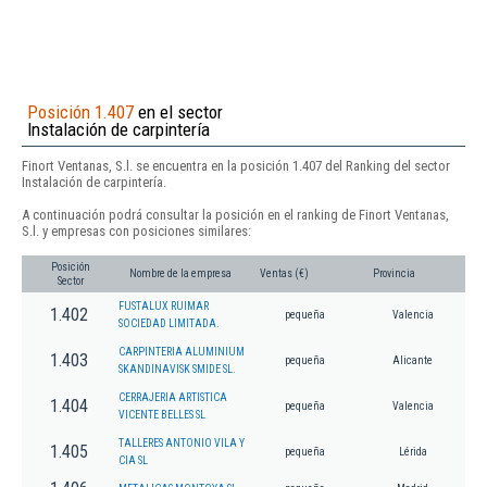
Posición 1.407
en el sector
Instalación de carpintería
Finort Ventanas, S.l. se encuentra en la posición 1.407 del Ranking del sector
Instalación de carpintería.
A continuación podrá consultar la posición en el ranking de Finort Ventanas,
S.l. y empresas con posiciones similares:
Posición
Nombre de la empresa
Ventas (€)
Provincia
Sector
FUSTALUX RUIMAR
1.402
pequeña
Valencia
SOCIEDAD LIMITADA.
CARPINTERIA ALUMINIUM
1.403
pequeña
Alicante
SKANDINAVISK SMIDE SL.
CERRAJERIA ARTISTICA
1.404
pequeña
Valencia
VICENTE BELLES SL
TALLERES ANTONIO VILA Y
1.405
pequeña
Lérida
CIA SL