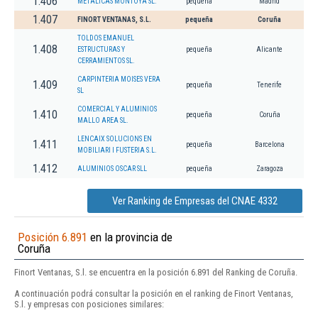
1.406
METALICAS MONTOYA SL.
pequeña
Madrid
1.407
FINORT VENTANAS, S.L.
pequeña
Coruña
TOLDOS EMANUEL
1.408
ESTRUCTURAS Y
pequeña
Alicante
CERRAMIENTOS SL.
CARPINTERIA MOISES VERA
1.409
pequeña
Tenerife
SL
COMERCIAL Y ALUMINIOS
1.410
pequeña
Coruña
MALLO AREA SL.
LENCAIX SOLUCIONS EN
1.411
pequeña
Barcelona
MOBILIARI I FUSTERIA S.L.
1.412
ALUMINIOS OSCAR SLL
pequeña
Zaragoza
Ver Ranking de Empresas del CNAE 4332
Posición 6.891
en la provincia de
Coruña
Finort Ventanas, S.l. se encuentra en la posición 6.891 del Ranking de Coruña.
A continuación podrá consultar la posición en el ranking de Finort Ventanas,
S.l. y empresas con posiciones similares: