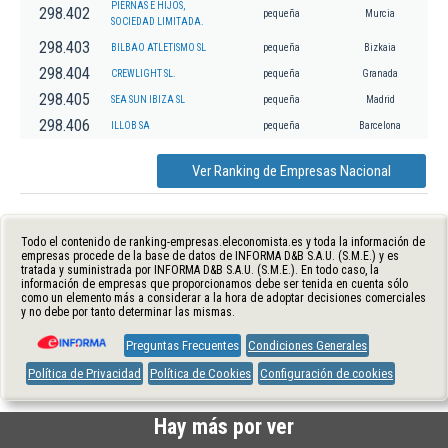
PIERNAS E HIJOS,
298.402
pequeña
Murcia
SOCIEDAD LIMITADA.
298.403
BILBAO ATLETISMO SL
pequeña
Bizkaia
298.404
CREWLIGHT SL.
pequeña
Granada
298.405
SEA SUN IBIZA SL
pequeña
Madrid
298.406
ILLOB SA
pequeña
Barcelona
Ver Ranking de Empresas Nacional
Todo el contenido de ranking-empresas.eleconomista.es y toda la información de
empresas procede de la base de datos de INFORMA D&B S.A.U. (S.M.E.) y es
tratada y suministrada por INFORMA D&B S.A.U. (S.M.E.). En todo caso, la
información de empresas que proporcionamos debe ser tenida en cuenta sólo
como un elemento más a considerar a la hora de adoptar decisiones comerciales
y no debe por tanto determinar las mismas.
Preguntas Frecuentes
Condiciones Generales
Política de Privacidad
Política de Cookies
Configuración de cookies
Hay más por ver