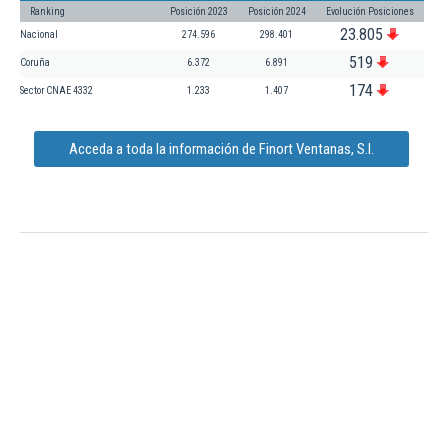
Ranking
Posición 2023
Posición 2024
Evolución Posiciones
23.805
Nacional
274.596
298.401
519
Coruña
6.372
6.891
174
Sector CNAE 4332
1.233
1.407
Acceda a toda la información de Finort Ventanas, S.l.