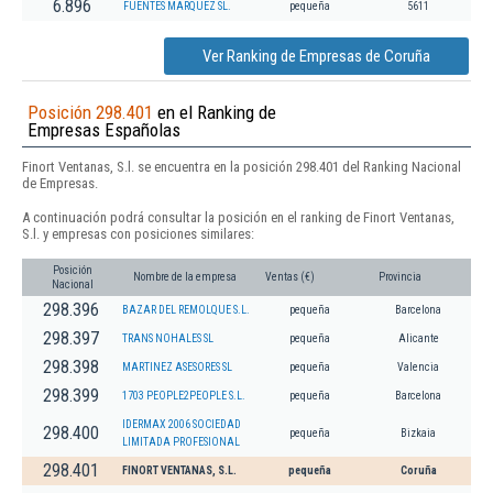
6.896
FUENTES MARQUEZ SL.
pequeña
5611
Ver Ranking de Empresas de Coruña
Posición 298.401
en el Ranking de
Empresas Españolas
Finort Ventanas, S.l. se encuentra en la posición 298.401 del Ranking Nacional
de Empresas.
A continuación podrá consultar la posición en el ranking de Finort Ventanas,
S.l. y empresas con posiciones similares:
Posición
Nombre de la empresa
Ventas (€)
Provincia
Nacional
298.396
BAZAR DEL REMOLQUE S.L.
pequeña
Barcelona
298.397
TRANS NOHALES SL
pequeña
Alicante
298.398
MARTINEZ ASESORES SL
pequeña
Valencia
298.399
1703 PEOPLE2PEOPLE S.L.
pequeña
Barcelona
IDERMAX 2006 SOCIEDAD
298.400
pequeña
Bizkaia
LIMITADA PROFESIONAL
298.401
FINORT VENTANAS, S.L.
pequeña
Coruña