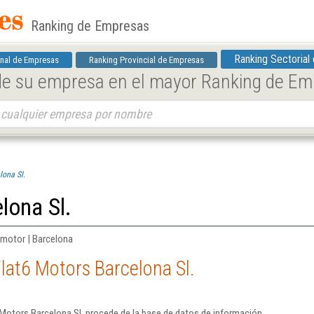
Ranking de Empresas
Ranking Sectorial
nal de Empresas
Ranking Provincial de Empresas
 de su empresa en el mayor Ranking de E
lona Sl.
lona Sl.
 motor | Barcelona
lat6 Motors Barcelona Sl.
Motors Barcelona Sl. procede de la base de datos de información