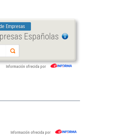
 de Empresas
mpresas Españolas
Información ofrecida por
Información ofrecida por