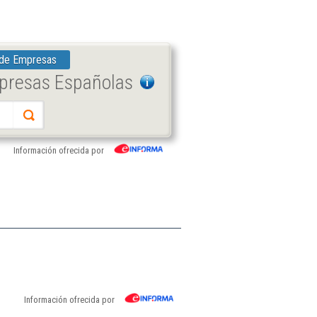
 de Empresas
mpresas Españolas
Información ofrecida por
Información ofrecida por