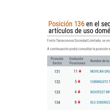
Posición 136
en el sec
artículos de uso domé
Fonts Tarraconova Sociedad Limitada. se enc
A continuación podrá consultar la posición 
Posición
Evolución
Nombre de la
Sector
Posiciones
11
131
MOVICAN GRUA
5
132
CHIRINGUITO 
4
133
NOVOFEST IN
8
134
RLS SONORIZ