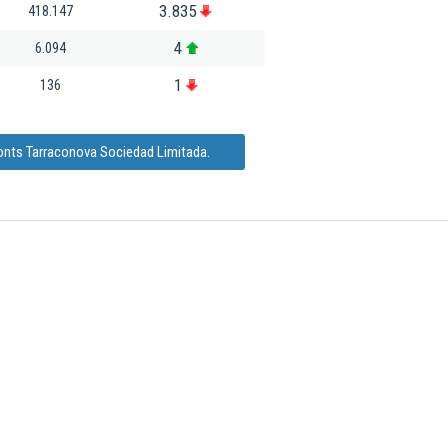
3.835
418.147
4
6.094
1
136
onts Tarraconova Sociedad Limitada.