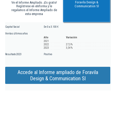
Foravila Design &
Ve el Informe Ampliado. ¡Es gratis!
Regístrese en eInforma y le
Communication Sl
regalamos el Informe Ampliado de
esta empresa
Capital Social
De 0 a 3.100 €
Ventas últimos años
Año
Variación
2021
2022
27,5 %
2023
3,54 %
Resultado 2023
Positivo
Accede al Informe ampliado de Foravila
Design & Communication Sl