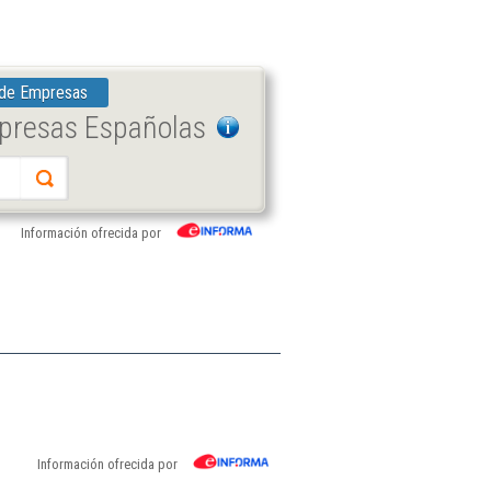
 de Empresas
mpresas Españolas
Información ofrecida por
Información ofrecida por