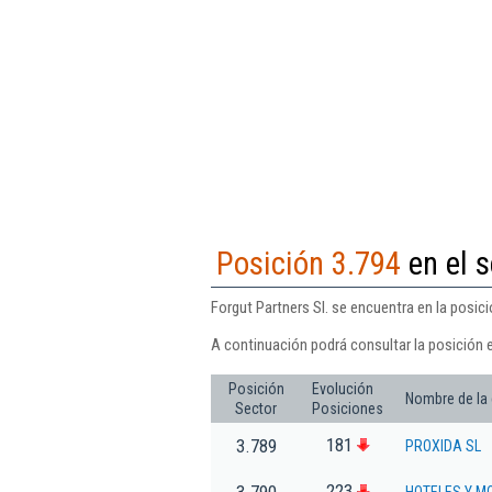
Posición 3.794
en el s
Forgut Partners Sl. se encuentra en la posic
A continuación podrá consultar la posición e
Posición
Evolución
Nombre de la
Sector
Posiciones
181
3.789
PROXIDA SL
223
3.790
HOTELES Y M