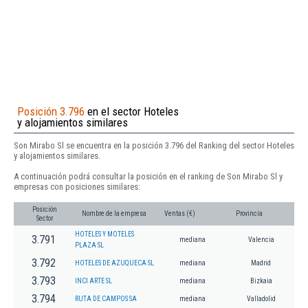
Posición 3.796
en el sector Hoteles
y alojamientos similares
Son Mirabo Sl se encuentra en la posición 3.796 del Ranking del sector Hoteles
y alojamientos similares.
A continuación podrá consultar la posición en el ranking de Son Mirabo Sl y
empresas con posiciones similares:
Posición
Nombre de la empresa
Ventas (€)
Provincia
Sector
HOTELES Y MOTELES
3.791
mediana
Valencia
PLAZA SL
3.792
HOTELES DE AZUQUECA SL
mediana
Madrid
3.793
INCI ARTE SL
mediana
Bizkaia
3.794
RUTA DE CAMPOS SA
mediana
Valladolid