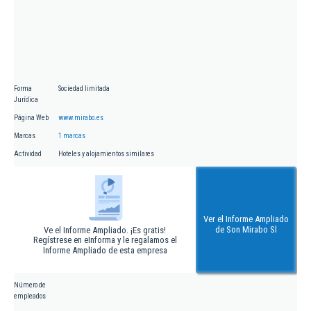
Forma
Sociedad limitada
Jurídica
Página Web
www.mirabo.es
Marcas
1 marcas
Actividad
Hoteles y alojamientos similares
Ver el Informe Ampliado
de Son Mirabo Sl
Ve el Informe Ampliado. ¡Es gratis!
Regístrese en eInforma y le regalamos el
Informe Ampliado de esta empresa
Número de
empleados