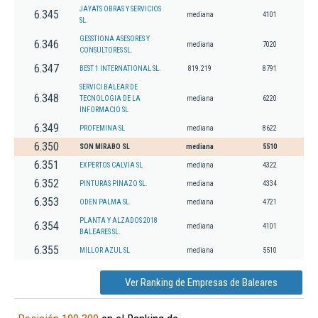
JAYATS OBRAS Y SERVICIOS
6.345
mediana
4101
SL.
GESSTIONA ASESORES Y
6.346
mediana
7020
CONSULTORES SL.
6.347
BEST 1 INTERNATIONAL SL.
819.219
8791
SERVICI BALEAR DE
6.348
TECNOLOGIA DE LA
mediana
6220
INFORMACIO SL
6.349
PROFEMINA SL
mediana
8622
6.350
SON MIRABO SL
mediana
5510
6.351
EXPERTOS CALVIA SL
mediana
4322
6.352
PINTURAS PINAZO SL.
mediana
4334
6.353
ODEN PALMA SL.
mediana
4721
PLANTA Y ALZADOS 2018
6.354
mediana
4101
BALEARES SL.
6.355
MILLOR AZUL SL
mediana
5510
Ver Ranking de Empresas de Baleares