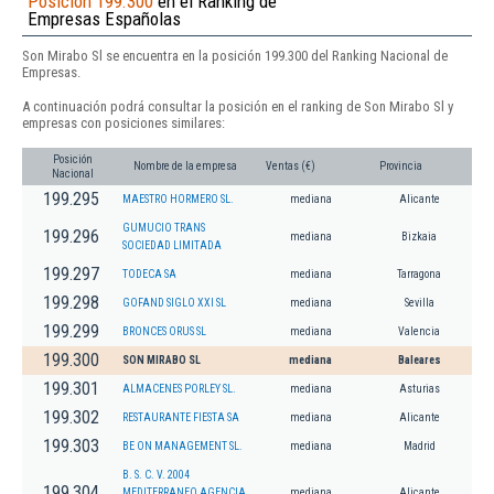
Posición 199.300
en el Ranking de
Empresas Españolas
Son Mirabo Sl se encuentra en la posición 199.300 del Ranking Nacional de
Empresas.
A continuación podrá consultar la posición en el ranking de Son Mirabo Sl y
empresas con posiciones similares:
Posición
Nombre de la empresa
Ventas (€)
Provincia
Nacional
199.295
MAESTRO HORMERO SL.
mediana
Alicante
GUMUCIO TRANS
199.296
mediana
Bizkaia
SOCIEDAD LIMITADA
199.297
TODECA SA
mediana
Tarragona
199.298
GOFAND SIGLO XXI SL
mediana
Sevilla
199.299
BRONCES ORUS SL
mediana
Valencia
199.300
SON MIRABO SL
mediana
Baleares
199.301
ALMACENES PORLEY SL.
mediana
Asturias
199.302
RESTAURANTE FIESTA SA
mediana
Alicante
199.303
BE ON MANAGEMENT SL.
mediana
Madrid
B. S. C. V. 2004
199.304
MEDITERRANEO AGENCIA
mediana
Alicante