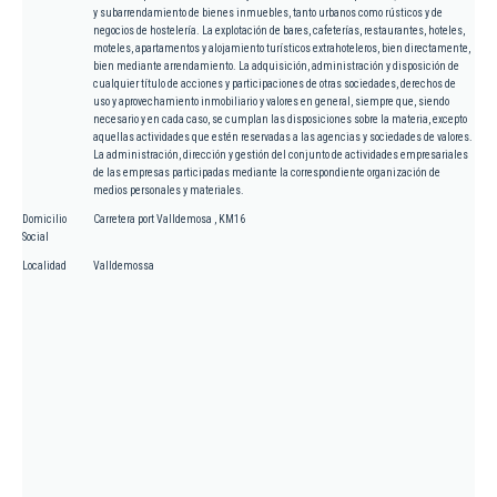
y subarrendamiento de bienes inmuebles, tanto urbanos como rústicos y de
negocios de hostelería. La explotación de bares, cafeterías, restaurantes, hoteles,
moteles, apartamentos y alojamiento turísticos extrahoteleros, bien directamente,
bien mediante arrendamiento. La adquisición, administración y disposición de
cualquier título de acciones y participaciones de otras sociedades, derechos de
uso y aprovechamiento inmobiliario y valores en general, siempre que, siendo
necesario y en cada caso, se cumplan las disposiciones sobre la materia, excepto
aquellas actividades que estén reservadas a las agencias y sociedades de valores.
La administración, dirección y gestión del conjunto de actividades empresariales
de las empresas participadas mediante la correspondiente organización de
medios personales y materiales.
Domicilio
Carretera port Valldemosa , KM16
Social
Localidad
Valldemossa