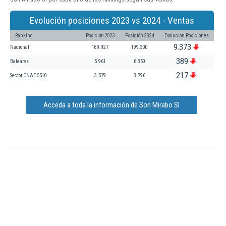
Evolución posiciones 2023 vs 2024 - Ventas
Ranking
Posición 2023
Posición 2024
Evolución Posiciones
9.373
Nacional
189.927
199.300
389
Baleares
5.961
6.350
217
Sector CNAE 5510
3.579
3.796
Acceda a toda la información de Son Mirabo Sl