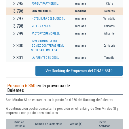
3.795
FORGUT PARTNERS SL.
mediana
Cádiz
3.796
SON MIRABO SL
mediana
Baleares
3.797
HOTEL RUTA DEL DUERO SL
mediana
Valladolid
3.798
MILLOR AZUL SL
mediana
Baleares
3.799
FACTORY ZURMORIL SL.
mediana
Alicante
INVERSIONES TREBOL
3.800
GOMEZ CONTRERAS MEMJ
mediana
Cantabria
SOCIEDAD LIMITADA.
3.801
LA FUENTE DE SIDES SL
mediana
Tenerife
Ver Ranking de Empresas del CNAE 5510
Posición 6.350
en la provincia de
Baleares
Son Mirabo Sl se encuentra en la posición 6.350 del Ranking de Baleares.
A continuación podrá consultar la posición en el ranking de Son Mirabo Sl y
empresas con posiciones similares:
Posición
Sector
Nombre de la empresa
Ventas (€)
Provincia
Actividad