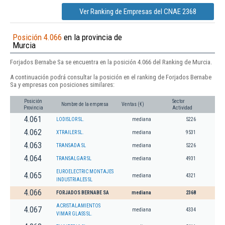
Ver Ranking de Empresas del CNAE 2368
Posición 4.066
en la provincia de
Murcia
Forjados Bernabe Sa se encuentra en la posición 4.066 del Ranking de Murcia.
A continuación podrá consultar la posición en el ranking de Forjados Bernabe
Sa y empresas con posiciones similares:
Posición
Sector
Nombre de la empresa
Ventas (€)
Provincia
Actividad
4.061
LODISLOR SL.
mediana
5226
4.062
XTRAILER SL.
mediana
9531
4.063
TRANSADA SL
mediana
5226
4.064
TRANSALGAR SL
mediana
4931
EUROELECTRIC MONTAJES
4.065
mediana
4321
INDUSTRIALES SL
4.066
FORJADOS BERNABE SA
mediana
2368
ACRISTALAMIENTOS
4.067
mediana
4334
VIMAR GLASS SL.