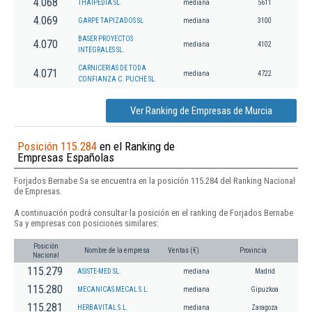
4.068
THAIPEDIA SL.
mediana
5611
4.069
GARPE TAPIZADOS SL
mediana
3100
BASER PROYECTOS
4.070
mediana
4102
INTEGRALES SL.
CARNICERIAS DE TODA
4.071
mediana
4722
CONFIANZA C. PUCHE SL.
Ver Ranking de Empresas de Murcia
Posición 115.284
en el Ranking de
Empresas Españolas
Forjados Bernabe Sa se encuentra en la posición 115.284 del Ranking Nacional
de Empresas.
A continuación podrá consultar la posición en el ranking de Forjados Bernabe
Sa y empresas con posiciones similares:
Posición
Nombre de la empresa
Ventas (€)
Provincia
Nacional
115.279
ASISTE-MED SL.
mediana
Madrid
115.280
MECANICAS MECAL S.L.
mediana
Gipuzkoa
115.281
HERBAVITAL S.L.
mediana
Zaragoza