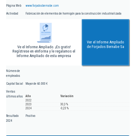
Página Web
www.forjadosbernabe.com
Actividad
Fabricación de elementos de hormigón para la construcción industrializada
Ver el Informe Ampliado
de Forjados Bernabe Sa
Ve el Informe Ampliado. ¡Es gratis!
Regístrese en eInforma y le regalamos el
Informe Ampliado de esta empresa
Número de
empleados
Capital Social
Mayor de 60.000 €
Ventas
Año
Variación
últimos años
2022
2023
30,3 %
2024
-0,23 %
Resultado
Positivo
2024