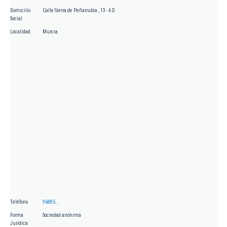
Domicilio
Calle Sierra de Peñarrubia , 13 - 6 D
Social
Localidad
Murcia
Teléfono
96885...
Forma
Sociedad anónima
Jurídica