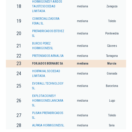
HORMIGONES Y ARIDOS
18
TAUSTE SOCIEDAD
mediana
Zaragoza
LIMITADA.
COMERCIALIZADORA
19
mediana
Toledo
FERAL SL.
PREFABRICADOS ESTEVEZ
20
mediana
Pontevedra
SL
BURCIO PEREZ
21
mediana
Cáceres
HORMIGONES SL
22
PRETENSADOS ARNAL SA
mediana
Tarragona
23
FORJADOS BERNABE SA
mediana
Murcia
HORPAVAL SOCIEDAD
24
mediana
Granada
LIMITADA.
EVOWALL TECHNOLOGY
25
mediana
Barcelona
SL.
EXPLOTACIONES Y
26
HORMIGONES LANCARA
mediana
Lugo
SL.
PLISAN PREFABRICADOS
27
mediana
Toledo
SL.
28
ALPASA HORMIGONES SL.
mediana
Soria