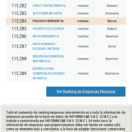
115.282
CABOT CENTRE DISSENY SL
mediana
Baleares
115.283
AUTOCARES MEIJIDE SL
mediana
Pontevedra
115.284
FORJADOS BERNABE SA
mediana
Murcia
115.285
HEURISTIC SOLUTIONS SL
mediana
Badajoz
115.286
MR TECNIREHABIT SL.
mediana
Barcelona
KRON HUMANICS
115.287
mediana
Sevilla
SOCIEDAD LIMITADA.
RESIDENCIA GERIATRICA
115.288
mediana
Barcelona
SAN PABLO SL
DISTRIBUCIONES
115.289
COMERCIALES OLEGARIO
mediana
Salamanca
ALONSO SL
Ver Ranking de Empresas Nacional
Todo el contenido de ranking-empresas.eleconomista.es y toda la información de
empresas procede de la base de datos de INFORMA D&B S.A.U. (S.M.E.) y es
tratada y suministrada por INFORMA D&B S.A.U. (S.M.E.). En todo caso, la
información de empresas que proporcionamos debe ser tenida en cuenta sólo
como un elemento más a considerar a la hora de adoptar decisiones comerciales