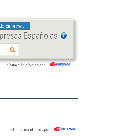
 de Empresas
mpresas Españolas
Información ofrecida por
Información ofrecida por