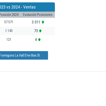
023 vs 2024 - Ventas
Posición 2024
Evolución Posiciones
3.011
57.571
73
1.143
4
121
Formigons La Vall D'en Bas Sl