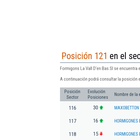
Posición 121
en el se
Formigons La Vall D'en Bas Sl se encuentra e
A continuación podrá consultar la posición e
Posición
Evolución
Nombre de la
Sector
Posiciones
30
116
MAXOBETTON 
16
117
HORMIGONES 
15
118
HORMIGONES 