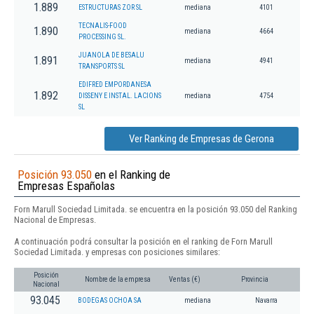
1.889
ESTRUCTURAS ZOR SL
mediana
4101
TECNALIS-FOOD
1.890
mediana
4664
PROCESSING SL.
JUANOLA DE BESALU
1.891
mediana
4941
TRANSPORTS SL
EDIFRED EMPORDANESA
1.892
DISSENY E INSTAL. LACIONS
mediana
4754
SL
Ver Ranking de Empresas de Gerona
Posición 93.050
en el Ranking de
Empresas Españolas
Forn Marull Sociedad Limitada. se encuentra en la posición 93.050 del Ranking
Nacional de Empresas.
A continuación podrá consultar la posición en el ranking de Forn Marull
Sociedad Limitada. y empresas con posiciones similares:
Posición
Nombre de la empresa
Ventas (€)
Provincia
Nacional
93.045
BODEGAS OCHOA SA
mediana
Navarra