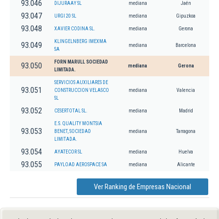
93.046
DIJURAAY SL
mediana
Jaén
93.047
URGI 20 SL
mediana
Gipuzkoa
93.048
XAVIER CODINA SL.
mediana
Gerona
KLINGELNBERG IMEXMA
93.049
mediana
Barcelona
SA
FORN MARULL SOCIEDAD
93.050
mediana
Gerona
LIMITADA.
SERVICIOS AUXILIARES DE
93.051
CONSTRUCCION VELASCO
mediana
Valencia
SL
93.052
CESERTOTAL SL.
mediana
Madrid
E.S. QUALITY MONTSIA
93.053
BENET, SOCIEDAD
mediana
Tarragona
LIMITADA.
93.054
AYATECOR SL
mediana
Huelva
93.055
PAYLOAD AEROSPACE SA
mediana
Alicante
Ver Ranking de Empresas Nacional