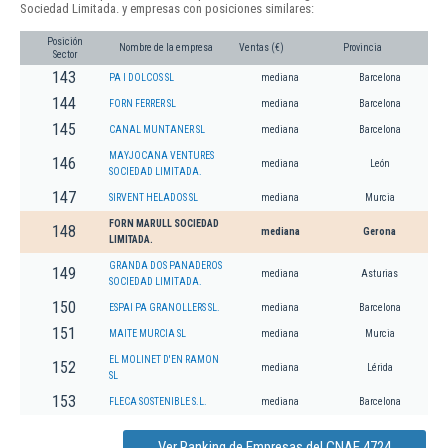
Sociedad Limitada. y empresas con posiciones similares:
Posición
Nombre de la empresa
Ventas (€)
Provincia
Sector
143
PA I DOLCOS SL
mediana
Barcelona
144
FORN FERRER SL
mediana
Barcelona
145
CANAL MUNTANER SL
mediana
Barcelona
MAYJOCANA VENTURES
146
mediana
León
SOCIEDAD LIMITADA.
147
SIRVENT HELADOS SL
mediana
Murcia
FORN MARULL SOCIEDAD
148
mediana
Gerona
LIMITADA.
GRANDA DOS PANADEROS
149
mediana
Asturias
SOCIEDAD LIMITADA.
150
ESPAI PA GRANOLLERS SL.
mediana
Barcelona
151
MAITE MURCIA SL
mediana
Murcia
EL MOLINET D'EN RAMON
152
mediana
Lérida
SL
153
FLECA SOSTENIBLE S.L.
mediana
Barcelona
Ver Ranking de Empresas del CNAE 4724