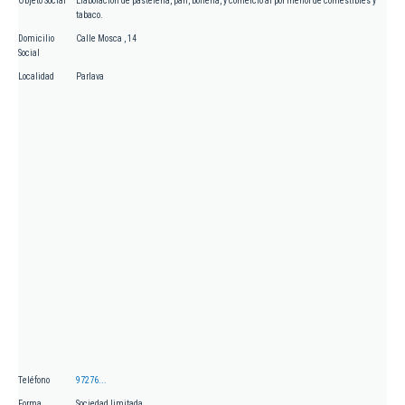
Objeto Social
Elaboración de pastelería, pan, bollería, y comercio al por menor de comestibles y
tabaco.
Domicilio
Calle Mosca , 14
Social
Localidad
Parlava
Teléfono
97276...
Forma
Sociedad limitada