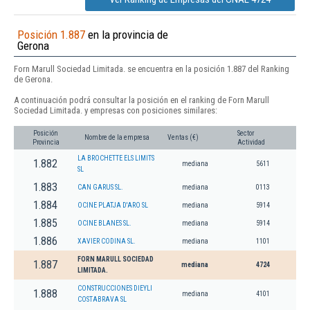
Posición 1.887
en la provincia de
Gerona
Forn Marull Sociedad Limitada. se encuentra en la posición 1.887 del Ranking
de Gerona.
A continuación podrá consultar la posición en el ranking de Forn Marull
Sociedad Limitada. y empresas con posiciones similares:
Posición
Sector
Nombre de la empresa
Ventas (€)
Provincia
Actividad
LA BROCHETTE ELS LIMITS
1.882
mediana
5611
SL
1.883
CAN GARUS SL.
mediana
0113
1.884
OCINE PLATJA D'ARO SL
mediana
5914
1.885
OCINE BLANES SL.
mediana
5914
1.886
XAVIER CODINA SL.
mediana
1101
FORN MARULL SOCIEDAD
1.887
mediana
4724
LIMITADA.
CONSTRUCCIONES DIEYLI
1.888
mediana
4101
COSTABRAVA SL