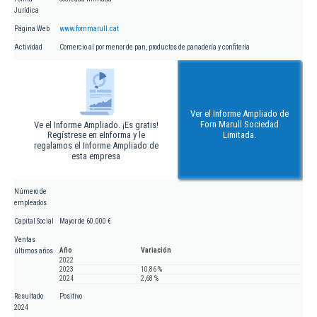
Jurídica
Página Web
www.fornmarull.cat
Actividad
Comercio al por menor de pan, productos de panadería y confitería
Ver el Informe Ampliado de
Forn Marull Sociedad
Ve el Informe Ampliado. ¡Es gratis!
Regístrese en eInforma y le
Limitada.
regalamos el Informe Ampliado de
esta empresa
Número de
empleados
Capital Social
Mayor de 60.000 €
Ventas
Año
Variación
últimos años
2022
2023
10,86 %
2024
2,68 %
Resultado
Positivo
2024