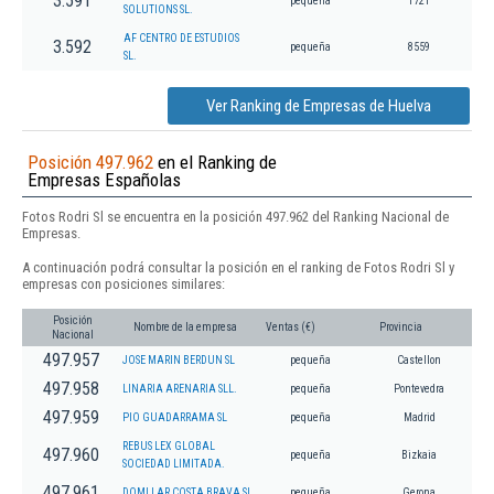
3.591
pequeña
1721
SOLUTIONS SL.
AF CENTRO DE ESTUDIOS
3.592
pequeña
8559
SL.
Ver Ranking de Empresas de Huelva
Posición 497.962
en el Ranking de
Empresas Españolas
Fotos Rodri Sl se encuentra en la posición 497.962 del Ranking Nacional de
Empresas.
A continuación podrá consultar la posición en el ranking de Fotos Rodri Sl y
empresas con posiciones similares:
Posición
Nombre de la empresa
Ventas (€)
Provincia
Nacional
497.957
JOSE MARIN BERDUN SL
pequeña
Castellon
497.958
LINARIA ARENARIA SLL.
pequeña
Pontevedra
497.959
PIO GUADARRAMA SL
pequeña
Madrid
REBUS LEX GLOBAL
497.960
pequeña
Bizkaia
SOCIEDAD LIMITADA.
497.961
DOMLLAR COSTA BRAVA SL
pequeña
Gerona