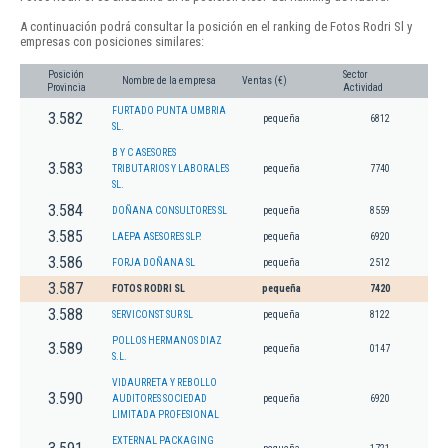
A continuación podrá consultar la posición en el ranking de Fotos Rodri Sl y
empresas con posiciones similares:
Posición
Sector
Nombre de la empresa
Ventas (€)
Provincia
Actividad
FURTADO PUNTA UMBRIA
3.582
pequeña
6812
SL.
B Y C ASESORES
3.583
TRIBUTARIOS Y LABORALES
pequeña
7740
SL.
3.584
DOÑANA CONSULTORES SL
pequeña
8559
3.585
LAEPA ASESORES SLP.
pequeña
6920
3.586
FORJA DOÑANA SL
pequeña
2512
3.587
FOTOS RODRI SL
pequeña
7420
3.588
SERVICONST SUR SL
pequeña
8122
POLLOS HERMANOS DIAZ
3.589
pequeña
0147
S.L.
VIDAURRETA Y REBOLLO
3.590
AUDITORES SOCIEDAD
pequeña
6920
LIMITADA PROFESIONAL
EXTERNAL PACKAGING