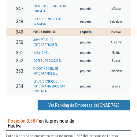
PROFOTO DIGITAL FREDY
347
pequeña
Málaga
TORRA SL
FRANCESC MONTERO
348
pequeña
Barcelona
IMAGES SL
349
FOTOS RODRI SL
pequeña
Huelva
JOVI ESTUDIOS
350
pequeña
Alicante
FOTOGRAFICOS SL
351
IMALION SL
pequeña
Madrid
352
COPI BURGOS 2020 SL
pequeña
Burgos
SHOOTING SERVEIS
353
pequeña
Barcelona
FOTOGRAFICS SLL.
ESTUDIO ENRIQUE
354
FOTOGRAFIA SOCIEDAD
pequeña
Sevilla
LIMITADA.
Ver Ranking de Empresas del CNAE 7420
Posición 3.587
en la provincia de
Huelva
Fotos Rodri Sl se encuentra en la posición 3.587 del Ranking de Huelva.