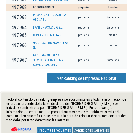
497.962
FOTOS RODRI SL
pequeña
Huelva
MECANICA I HIDRAULICA
497.963
pequeña
Barcelona
OSONA SL.
497.964
DANTON ASSESSORS S.L.
pequeña
Barcelona
497.965
CONSER INGENIERIA SL
pequeña
Madrid
SEGUROS JRR MENASALBAS
497.966
pequeña
Toledo
SL
FACTORIA MILIDEAS
497.967
SERVICIOS DE IMAGEN Y
pequeña
Barcelona
COMUNICACION SL.
Ver Ranking de Empresas Nacional
Todo el contenido de ranking-empresas.eleconomista.es y toda la información de
empresas procede de la base de datos de INFORMA D&B S.A.U. (S.M.E.) y es
tratada y suministrada por INFORMA D&B S.A.U. (S.M.E.). En todo caso, la
información de empresas que proporcionamos debe ser tenida en cuenta sólo
como un elemento más a considerar a la hora de adoptar decisiones comerciales
y no debe por tanto determinar las mismas.
Preguntas Frecuentes
Condiciones Generales