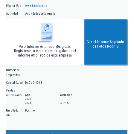
Página Web
www.fotosrodri.es
Actividad
Actividades de fotografía
Ver el Informe Ampliado
de Fotos Rodri Sl
Ve el Informe Ampliado. ¡Es gratis!
Regístrese en eInforma y le regalamos el
Informe Ampliado de esta empresa
Número de
empleados
Capital Social
De 0 a 3.100 €
Ventas
Año
Variación
últimos años
2023
2024
12,76 %
Resultado
Positivo
2025