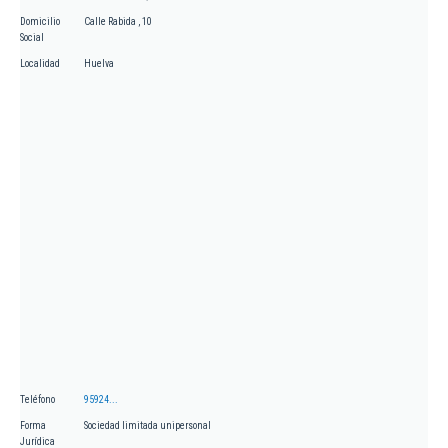
Domicilio
Calle Rabida , 10
Social
Localidad
Huelva
Teléfono
95924...
Forma
Sociedad limitada unipersonal
Jurídica