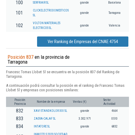
100
SERFRIAIR SL
grande
Barcelona
CLICKELECTRODOMESTICOS
101
grande
Tarragona
SL
VOLTON MATERIALES
102
grande
Valencia
ELECTRICOS SL.
Ver Ranking de Empresas del CNAE 4754
Posición 837
en la provincia de
Tarragona
Francesc Tomas Llobet Sl se encuentra en la posición 837 del Ranking de
Tarragona.
A continuación podrá consultar la posición en el ranking de Francesc Tomas
Llobet Sl y empresas con posiciones similares:
Posición
Sector
Nombre de la empresa
Ventas (€)
Provincia
Actividad
832
XAVI STANDKOLOR XXI SL
grande
4664
833
ZAERA-CALAF SL
3.302.971
0510
834
INTATORE SL
grande
6832
INMOTELS 2020 SOCIEDAD