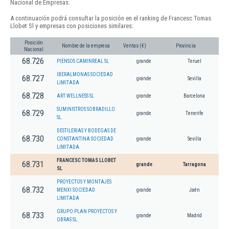
Nacional de Empresas.
A continuación podrá consultar la posición en el ranking de Francesc Tomas
Llobet Sl y empresas con posiciones similares:
Posición
Nombre de la empresa
Ventas (€)
Provincia
Nacional
68.726
PIENSOS CAMINREAL SL
grande
Teruel
IBERALMONAS SOCIEDAD
68.727
grande
Sevilla
LIMITADA
68.728
ART WELLNESS SL
grande
Barcelona
SUMINISTROS SOBRADILLO
68.729
grande
Tenerife
SL.
DESTILERIAS Y BODEGAS DE
68.730
CONSTANTINA SOCIEDAD
grande
Sevilla
LIMITADA.
FRANCESC TOMAS LLOBET
68.731
grande
Tarragona
SL
PROYECTOS Y MONTAJES
68.732
MENXI SOCIEDAD
grande
Jaén
LIMITADA
GRUPO PLAN PROYECTOS Y
68.733
grande
Madrid
OBRAS SL.