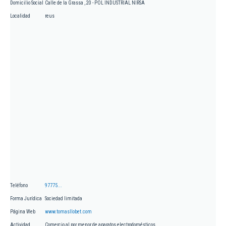
Domicilio Social
Calle de la Grassa , 20 - POL INDUSTRIAL NIRSA
Localidad
reus
Teléfono
97775...
Forma Jurídica
Sociedad limitada
Página Web
www.tomasllobet.com
Actividad
Comercio al por menor de aparatos electrodomésticos