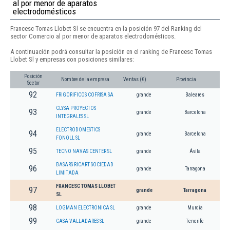
al por menor de aparatos
electrodomésticos
Francesc Tomas Llobet Sl se encuentra en la posición 97 del Ranking del
sector Comercio al por menor de aparatos electrodomésticos.
A continuación podrá consultar la posición en el ranking de Francesc Tomas
Llobet Sl y empresas con posiciones similares:
Posición
Nombre de la empresa
Ventas (€)
Provincia
Sector
92
FRIGORIFICOS COFRISA SA
grande
Baleares
CLYSA PROYECTOS
93
grande
Barcelona
INTEGRALES SL
ELECTRODOMESTICS
94
grande
Barcelona
FONOLL SL
95
TECNO NAVAS CENTER SL
grande
Ávila
BASARS RICART SOCIEDAD
96
grande
Tarragona
LIMITADA
FRANCESC TOMAS LLOBET
97
grande
Tarragona
SL
98
LOGMAN ELECTRONICA SL
grande
Murcia
99
CASA VALLADARES SL
grande
Tenerife