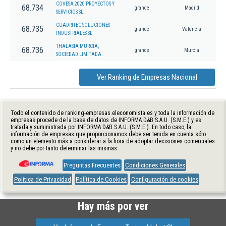
COVESA 2020 PROYECTOS Y
68.734
grande
Madrid
SERVICIOS SL.
CUADRITEC SOLUCIONES
68.735
grande
Valencia
INDUSTRIALES SL
THALASIA MURCIA,
68.736
grande
Murcia
SOCIEDAD LIMITADA.
Ver Ranking de Empresas Nacional
Todo el contenido de ranking-empresas.eleconomista.es y toda la información de
empresas procede de la base de datos de INFORMA D&B S.A.U. (S.M.E.) y es
tratada y suministrada por INFORMA D&B S.A.U. (S.M.E.). En todo caso, la
información de empresas que proporcionamos debe ser tenida en cuenta sólo
como un elemento más a considerar a la hora de adoptar decisiones comerciales
y no debe por tanto determinar las mismas.
Preguntas Frecuentes
Condiciones Generales
Política de Privacidad
Política de Cookies
Configuración de cookies
Hay más por ver