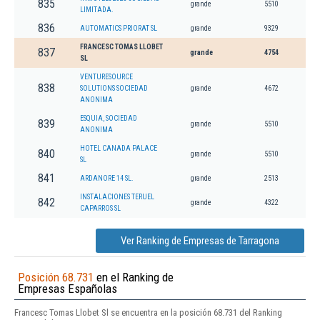
835
grande
5510
LIMITADA.
836
AUTOMATICS PRIORAT SL
grande
9329
FRANCESC TOMAS LLOBET
837
grande
4754
SL
VENTURESOURCE
838
SOLUTIONS SOCIEDAD
grande
4672
ANONIMA
ESQUIA, SOCIEDAD
839
grande
5510
ANONIMA
HOTEL CANADA PALACE
840
grande
5510
SL
841
ARDANORE 14 SL.
grande
2513
INSTALACIONES TERUEL
842
grande
4322
CAPARROS SL
Ver Ranking de Empresas de Tarragona
Posición 68.731
en el Ranking de
Empresas Españolas
Francesc Tomas Llobet Sl se encuentra en la posición 68.731 del Ranking