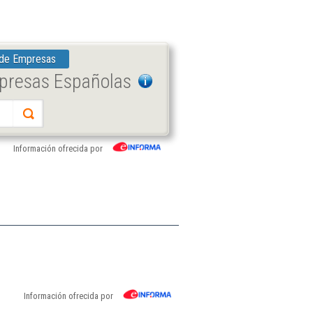
 de Empresas
mpresas Españolas
Información ofrecida por
Información ofrecida por