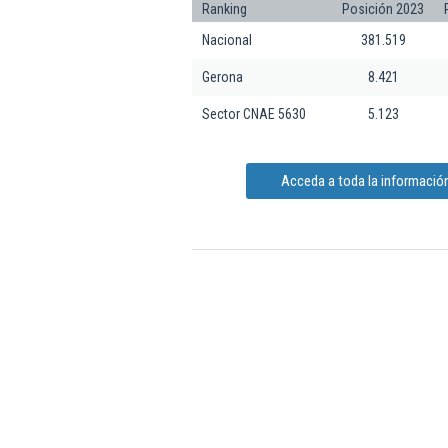
Ranking
Posición 2023
Nacional
381.519
Gerona
8.421
Sector CNAE 5630
5.123
Acceda a toda la información 