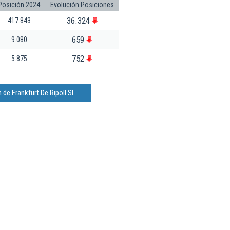
Posición 2024
Evolución Posiciones
36.324
417.843
659
9.080
752
5.875
de Frankfurt De Ripoll Sl