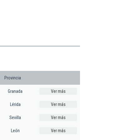
Provincia
Granada
Ver más
Lérida
Ver más
Sevilla
Ver más
León
Ver más