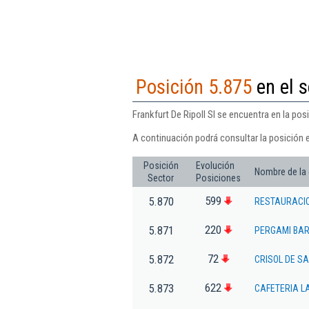
Posición 5.875
en el s
Frankfurt De Ripoll Sl se encuentra en la pos
A continuación podrá consultar la posición e
Posición
Evolución
Nombre de la
Sector
Posiciones
599
5.870
RESTAURACIO
220
5.871
PERGAMI BAR
72
5.872
CRISOL DE S
622
5.873
CAFETERIA L