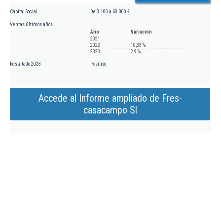
Capital Social
De 3.100 a 60.000 €
Ventas últimos años
Año
Variación
2021
2022
10,33 %
2023
2,9 %
Resultado 2023
Positivo
Accede al Informe ampliado de Fres-
casacampo Sl