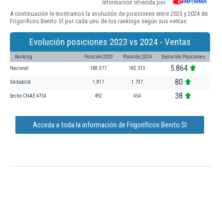
Información ofrecida por
A continuación le mostramos la evolución de posiciones entre 2023 y 2024 de
Frigorificos Benito Sl por cada uno de los rankings según sus ventas:
Evolución posiciones 2023 vs 2024 - Ventas
Ranking
Posición 2023
Posición 2024
Evolución Posiciones
5.864
Nacional
188.377
182.513
80
Valladolid
1.817
1.737
38
Sector CNAE 4754
492
454
Acceda a toda la información de Frigorificos Benito Sl