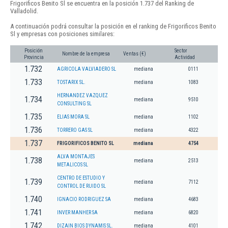
Frigorificos Benito Sl se encuentra en la posición 1.737 del Ranking de
Valladolid.
A continuación podrá consultar la posición en el ranking de Frigorificos Benito
Sl y empresas con posiciones similares:
Posición
Sector
Nombre de la empresa
Ventas (€)
Provincia
Actividad
1.732
AGRICOLA VALVIADERO SL
mediana
0111
1.733
TOSTARIX SL.
mediana
1083
HERNANDEZ VAZQUEZ
1.734
mediana
9510
CONSULTING SL
1.735
ELIAS MORA SL
mediana
1102
1.736
TORRERO GAS SL
mediana
4322
1.737
FRIGORIFICOS BENITO SL
mediana
4754
ALVA MONTAJES
1.738
mediana
2513
METALICOS SL
CENTRO DE ESTUDIO Y
1.739
mediana
7112
CONTROL DE RUIDO SL
1.740
IGNACIO RODRIGUEZ SA
mediana
4683
1.741
INVER MANHER SA
mediana
6820
1.742
DIZAIN BIOS DYNAMIS SL.
mediana
4101