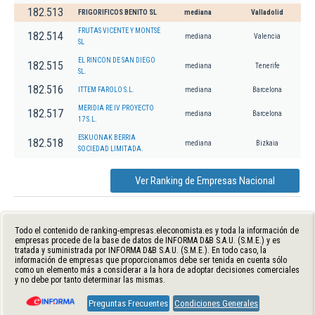
182.513
FRIGORIFICOS BENITO SL
mediana
Valladolid
FRUTAS VICENTE Y MONTSE
182.514
mediana
Valencia
SL
EL RINCON DE SAN DIEGO
182.515
mediana
Tenerife
SL.
182.516
ITTEM FAROLO S.L.
mediana
Barcelona
MERIDIA RE IV PROYECTO
182.517
mediana
Barcelona
17 S.L.
ESKUONAK BERRIA
182.518
mediana
Bizkaia
SOCIEDAD LIMITADA.
Ver Ranking de Empresas Nacional
Todo el contenido de ranking-empresas.eleconomista.es y toda la información de
empresas procede de la base de datos de INFORMA D&B S.A.U. (S.M.E.) y es
tratada y suministrada por INFORMA D&B S.A.U. (S.M.E.). En todo caso, la
información de empresas que proporcionamos debe ser tenida en cuenta sólo
como un elemento más a considerar a la hora de adoptar decisiones comerciales
y no debe por tanto determinar las mismas.
Preguntas Frecuentes
Condiciones Generales