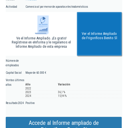
Actividad
Comercio al por menor de aparatos electrodomésticos
Ver el Informe Ampliado
de Frigorificos Benito Sl
Ve el Informe Ampliado. ¡Es gratis!
Regístrese en eInforma y le regalamos el
Informe Ampliado de esta empresa
Número de
empleados
Capital Social
Mayor de 60.000 €
Ventas últimos
Año
Variación
años
2022
2023
36,1 %
2024
15,94 %
Resultado 2024
Positivo
Accede al Informe ampliado de