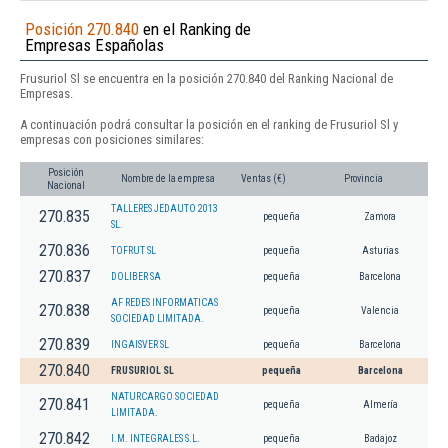
Posición 270.840
en el Ranking de
Empresas Españolas
Frusuriol Sl se encuentra en la posición 270.840 del Ranking Nacional de
Empresas.
A continuación podrá consultar la posición en el ranking de Frusuriol Sl y
empresas con posiciones similares:
Posición
Nombre de la empresa
Ventas (€)
Provincia
Nacional
TALLERES JEDAUTO 2013
270.835
pequeña
Zamora
SL.
270.836
TOFRUT SL
pequeña
Asturias
270.837
DOLIBER SA
pequeña
Barcelona
AF REDES INFORMATICAS
270.838
pequeña
Valencia
SOCIEDAD LIMITADA.
270.839
INGAISVER SL
pequeña
Barcelona
270.840
FRUSURIOL SL
pequeña
Barcelona
NATURCARGO SOCIEDAD
270.841
pequeña
Almería
LIMITADA.
270.842
I.M. INTEGRALES S.L.
pequeña
Badajoz