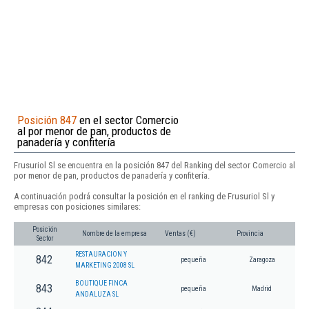
Posición 847
en el sector Comercio
al por menor de pan, productos de
panadería y confitería
Frusuriol Sl se encuentra en la posición 847 del Ranking del sector Comercio al
por menor de pan, productos de panadería y confitería.
A continuación podrá consultar la posición en el ranking de Frusuriol Sl y
empresas con posiciones similares:
Posición
Nombre de la empresa
Ventas (€)
Provincia
Sector
RESTAURACION Y
842
pequeña
Zaragoza
MARKETING 2008 SL
BOUTIQUE FINCA
843
pequeña
Madrid
ANDALUZA SL