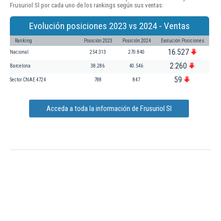
Frusuriol Sl por cada uno de los rankings según sus ventas:
Evolución posiciones 2023 vs 2024 - Ventas
Ranking
Posición 2023
Posición 2024
Evolución Posiciones
16.527
Nacional
254.313
270.840
2.260
Barcelona
38.286
40.546
59
Sector CNAE 4724
788
847
Acceda a toda la información de Frusuriol Sl