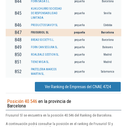
844
FORN SAGA S.L.
pequeña
Barcelona
KUKUCHURRO SOCIEDAD
845
DE RESPONSABILIDAD
pequeña
Sevilla
LIMITADA.
846
PRODUCTOS SAVOY SL
pequeña
Córdoba
847
FRUSURIOL SL
pequeña
Barcelona
848
BREAD SOCIETY S.L.
pequeña
Barcelona
849
FORN CAN SEGURA SL.
pequeña
Baleares
850
ROALBALE GESTION SL.
pequeña
Madrid
851
TIENE MIGA SL.
pequeña
Madrid
PASTELERIA MARCOS
852
pequeña
Salamanca
MARTIN SL.
Ver Ranking de Empresas del CNAE 4724
Posición 40.546
en la provincia de
Barcelona
Frusuriol Sl se encuentra en la posición 40.546 del Ranking de Barcelona.
A continuación podrá consultar la posición en el ranking de Frusuriol Sl y