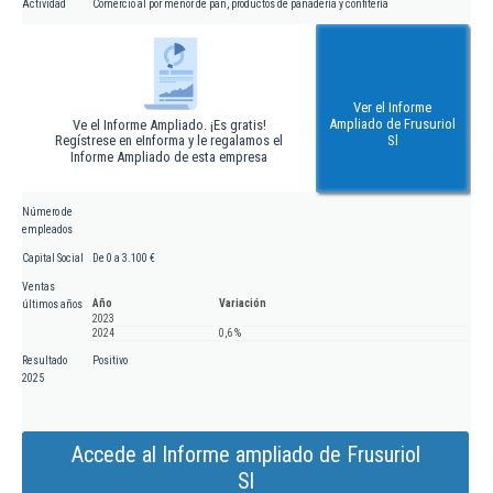
Actividad
Comercio al por menor de pan, productos de panadería y confitería
Ver el Informe
Ampliado de Frusuriol
Ve el Informe Ampliado. ¡Es gratis!
Regístrese en eInforma y le regalamos el
Sl
Informe Ampliado de esta empresa
Número de
empleados
Capital Social
De 0 a 3.100 €
Ventas
Año
Variación
últimos años
2023
2024
0,6 %
Resultado
Positivo
2025
Accede al Informe ampliado de Frusuriol
Sl