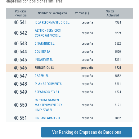
empresas con posiciones similares:
Posición
Sector
Nombre de la empresa
Ventas (€)
Provincia
Actividad
40.541
IDEA REFORMA STUDIO SL.
pequeña
4324
ALTTION SERVICIOS
40.542
pequeña
8299
CORPORATIVOS S.L.
40.543
DISARMINK S.L.
pequeña
5622
40.544
DOLIBER SA
pequeña
6820
40.545
INGAISVER SL
pequeña
3311
40.546
FRUSURIOL SL
pequeña
4724
40.547
DAFEMI SL
pequeña
6832
40.548
PLANAS-FORMENT SL
pequeña
5611
40.549
BREAD SOCIETY S.L.
pequeña
4724
ESPECIALISTAS EN
40.550
MANTENIMIENTOS Y
pequeña
5121
LIMPIEZAS SL
40.551
FINCAS PARATER SL
pequeña
6832
Ver Ranking de Empresas de Barcelona