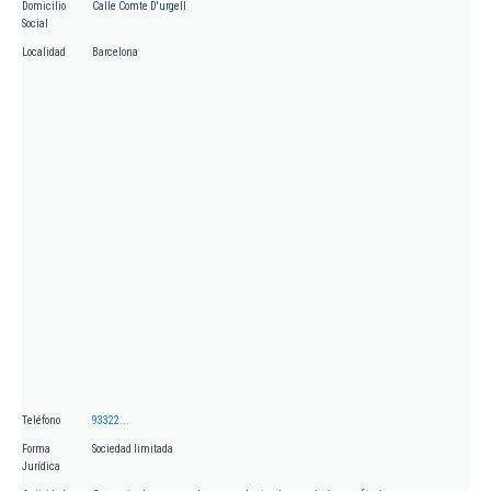
Domicilio
Calle Comte D'urgell
Social
Localidad
Barcelona
Teléfono
93322...
Forma
Sociedad limitada
Jurídica