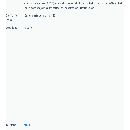
corresponde con el 3519), constituyendo ésta la actividad principal de la Sociedad.
b) La compra, venta, importación, exportación, distribución..
Domicilio
Calle Maria de Molina , 40
Social
Localidad
Madrid
Teléfono
91319...