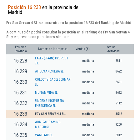
Posición 16.233
en la provincia de
Madrid
Frv San Servan 4 Sl. se encuentra en la posición 16.233 del Ranking de Madrid.
A continuación podrá consultar la posición en el ranking de Frv San Servan 4
Sl. y empresas con posiciones similares:
Posición
Sector
Nombre de la empresa
Ventas (€)
Provincia
Actividad
LASER (SPAIN) PROPCO I
16.228
mediana
6811
S.L.
16.229
ATICUS ANESTESIA SL.
mediana
8622
COLECTIVIDADES BEDMAR
16.230
mediana
5621
SL
16.231
MUNAM VIDA SL.
mediana
8622
SINCEO 2 INGENIERIA
16.232
mediana
7112
ENERGETICA SL
16.233
FRV SAN SERVAN 4 SL.
mediana
3512
ADMIRAL GAMING
16.234
mediana
9200
MADRID SL.
16.235
VANITATIS SL.
mediana
5812