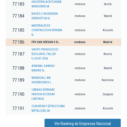
INDUSTRIA ACEITUNERA
77.183
mediana
Sevilla
MARCIENSE SA
SINCEO 2 INGENIERIA
77.184
mediana
Madrid
ENERGETICA SL
MATERIALES DE
77.185
CONSTRUCCION BENISSA
mediana
Alicante
SL
77.186
FRV SAN SERVAN 4 SL.
mediana
Madrid
GRUPO PEDAGOGICO
77.187
ESCOLAR EL TALLER
mediana
Murcia
S.COOP. LTDA
ADMIRAL GAMING
77.188
mediana
Madrid
MADRID SL.
MARAGALL 408
77.189
mediana
Barcelona
INVERSIONES S.L.
URBANO BERNABE
77.190
INNOVA SOCIEDAD
mediana
Zaragoza
LIMITADA.
CUBIERTAS Y ESTRUCTURAS
77.191
mediana
Alicante
METALICAS, SA
Ver Ranking de Empresas Nacional