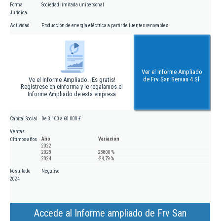
Forma
Sociedad limitada unipersonal
Jurídica
Actividad
Producción de energía eléctrica a partir de fuentes renovables
Ver el Informe Ampliado
de Frv San Servan 4 Sl.
Ve el Informe Ampliado. ¡Es gratis!
Regístrese en eInforma y le regalamos el
Informe Ampliado de esta empresa
Capital Social
De 3.100 a 60.000 €
Ventas
Año
Variación
últimos años
2022
2023
23800 %
2024
-24,79 %
Resultado
Negativo
2024
Accede al Informe ampliado de Frv San