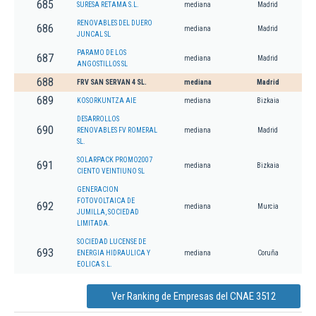
685
SURESA RETAMA S.L.
mediana
Madrid
RENOVABLES DEL DUERO
686
mediana
Madrid
JUNCAL SL
PARAMO DE LOS
687
mediana
Madrid
ANGOSTILLOS SL
688
FRV SAN SERVAN 4 SL.
mediana
Madrid
689
KOSORKUNTZA AIE
mediana
Bizkaia
DESARROLLOS
690
RENOVABLES FV ROMERAL
mediana
Madrid
SL.
SOLARPACK PROMO2007
691
mediana
Bizkaia
CIENTO VEINTIUNO SL
GENERACION
FOTOVOLTAICA DE
692
mediana
Murcia
JUMILLA, SOCIEDAD
LIMITADA.
SOCIEDAD LUCENSE DE
693
ENERGIA HIDRAULICA Y
mediana
Coruña
EOLICA S.L.
Ver Ranking de Empresas del CNAE 3512