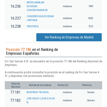
METRO BARAJAS
16.236
SOCIEDAD
mediana
7499
CONCESIONARIA SA
CONDERECHOA SOCIEDAD
16.237
mediana
9020
LIMITADA.
16.238
PEACHES SL
mediana
7210
Ver Ranking de Empresas de Madrid
Posición 77.186
en el Ranking de
Empresas Españolas
Frv San Servan 4 Sl. se encuentra en la posición 77.186 del Ranking Nacional de
Empresas.
A continuación podrá consultar la posición en el ranking de Frv San Servan 4
Sl. y empresas con posiciones similares:
Posición
Nombre de la empresa
Ventas (€)
Provincia
Nacional
77.181
MONTSENY TRUCKS SL.
mediana
Gerona
JOSE CALVO LUCIA E HIJOS
77.182
mediana
Cáceres
SL