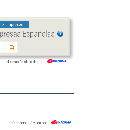
 de Empresas
mpresas Españolas
Información ofrecida por
Información ofrecida por