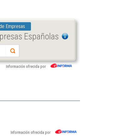
 de Empresas
mpresas Españolas
Información ofrecida por
Información ofrecida por