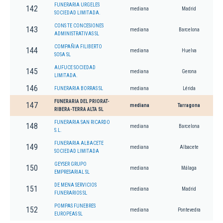
FUNERARIA URGELES
142
mediana
Madrid
SOCIEDAD LIMITADA.
CONS TE CONCESIONES
143
mediana
Barcelona
ADMINISTRATIVAS SL
COMPAÑIA FILIBERTO
144
mediana
Huelva
SOSA SL
AUFUCE SOCIEDAD
145
mediana
Gerona
LIMITADA.
146
FUNERARIA BORRAS SL
mediana
Lérida
FUNERARIA DEL PRIORAT-
147
mediana
Tarragona
RIBERA-TERRA ALTA SL
FUNERARIA SAN RICARDO
148
mediana
Barcelona
S.L.
FUNERARIA ALBACETE
149
mediana
Albacete
SOCIEDAD LIMITADA
GEYSER GRUPO
150
mediana
Málaga
EMPRESARIAL SL
DE MENA SERVICIOS
151
mediana
Madrid
FUNERARIOS SL
POMPAS FUNEBRES
152
mediana
Pontevedra
EUROPEAS SL