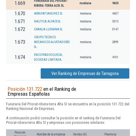
FUNERARIA DEL PRIORAT-
1.669
mediana
9630
RIBERA-TERRA ALTA SL
1.670
ARRUFAT SANCHEZ SL
mediana
4637
1.671
NAUTICA ALFACS SL
mediana
3315
1.672
GRANJA LUISIANA SL
mediana
0147
GRUPO TECNICO
1.673
MECANICOS AJUSTADORES
mediana
2899
SL
ENCOFRADOS QUECA,
1.674
mediana
4101
SOCIEDAD LIMITADA.
Ver Ranking de Empresas de Tarragona
Posición 131.722
en el Ranking de
Empresas Españolas
Funeraria Del Priorat-ribera-terra Alta Sl se encuentra en la posición 131.722 del
Ranking Nacional de Empresas.
A continuación podrá consultar la posición en el ranking de Funeraria Del
Priorat-ribera-terra Alta Sl y empresas con posiciones similares:
Posición
Nombre de la empresa
Ventas (€)
Provincia