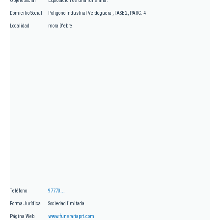
Objeto Social
Explotación de una funeraria.
Domicilio Social
Poligono Industrial Verdeguera , FASE 2, PARC. 4
Localidad
mora D'ebre
Teléfono
97770...
Forma Jurídica
Sociedad limitada
Página Web
www.funerariaprt.com