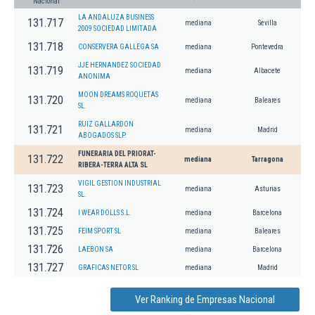
Nacional
LA ANDALUZA BUSINESS
131.717
mediana
Sevilla
2009 SOCIEDAD LIMITADA
131.718
CONSERVERA GALLEGA SA
mediana
Pontevedra
JJE HERNANDEZ SOCIEDAD
131.719
mediana
Albacete
ANONIMA
MOON DREAMS ROQUETAS
131.720
mediana
Baleares
SL.
RUIZ GALLARDON
131.721
mediana
Madrid
ABOGADOS SLP.
FUNERARIA DEL PRIORAT-
131.722
mediana
Tarragona
RIBERA-TERRA ALTA SL
VIGIL GESTION INDUSTRIAL
131.723
mediana
Asturias
SL.
131.724
I WEAR DOLLS S.L.
mediana
Barcelona
131.725
FEIM SPORT SL
mediana
Baleares
131.726
LAEBON SA
mediana
Barcelona
131.727
GRAFICAS NETOR SL
mediana
Madrid
Ver Ranking de Empresas Nacional