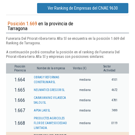
Ver Ranking de Empresas del CNAE 9630
Posición 1.669
en la provincia de
Tarragona
Funeraria Del Priorat-ribera-terra Alta Sl se encuentra en la posición 1.669 del
Ranking de Tarragona.
A continuación podrá consultar la posición en el ranking de Funeraria Del
Priorat-ribera-terra Alta Sl y empresas con posiciones similares:
Posición
Sector
Nombre de la empresa
Ventas (€)
Provincia
Actividad
OBRAS Y REFORMAS
1.664
mediana
4101
CONSTRUMAR SL
1.665
NEUMATICS GREGORI SL
mediana
4672
CARAVANING VILASECA
1.666
mediana
4781
SALOU SL
1.667
APSA LAB SL
mediana
7499
PRODUCTES AGRICOLES
1.668
FLOR DE CAMP, SOCIEDAD
mediana
0119
LIMITADA.