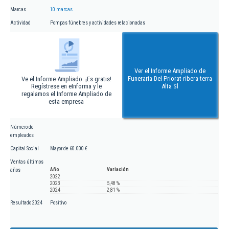
Marcas
10 marcas
Actividad
Pompas fúnebres y actividades relacionadas
Ver el Informe Ampliado de
Funeraria Del Priorat-ribera-terra
Ve el Informe Ampliado. ¡Es gratis!
Regístrese en eInforma y le
Alta Sl
regalamos el Informe Ampliado de
esta empresa
Número de
empleados
Capital Social
Mayor de 60.000 €
Ventas últimos
Año
Variación
años
2022
2023
5,48 %
2024
2,81 %
Resultado 2024
Positivo