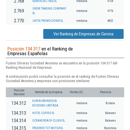
2.768
SERVEIS DEL FRED SL
mediana
4754
GROW TRADING COMPANY
2.769
mediana
4776
SL.
2.770
UNTIX PROMOCIONES SL
mediana
6832
Ver Ranking de Empresas de Gerona
Posición 134.317
en el Ranking de
Empresas Españolas
Fustes Oliveras Sociedad Anonima se encuentra en la posición 134.317 del
Ranking Nacional de Empresas.
A continuación podrá consultar la posición en el ranking de Fustes Oliveras
Sociedad Anonima y empresas con posiciones similares:
Posición
Nombre de la empresa
Ventas (€)
Provincia
Nacional
XURI-BURDINDEGIA
134.312
mediana
Bizkaia
SOCIEDAD LIMITADA.
134.313
HOTEL CUPIDO SL
mediana
Baleares
134.314
OCEANS BEACH CLUB 8 SL.
mediana
Baleares
134.315
PRODRIVE TOT MOTOR SL
mediana
Barcelona