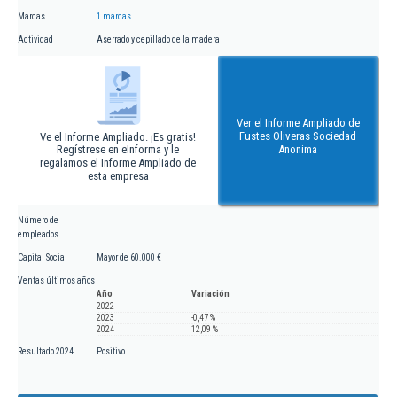
Marcas
1 marcas
Actividad
Aserrado y cepillado de la madera
Ver el Informe Ampliado de
Fustes Oliveras Sociedad
Ve el Informe Ampliado. ¡Es gratis!
Regístrese en eInforma y le
Anonima
regalamos el Informe Ampliado de
esta empresa
Número de
empleados
Capital Social
Mayor de 60.000 €
Ventas últimos años
Año
Variación
2022
2023
-0,47 %
2024
12,09 %
Resultado 2024
Positivo