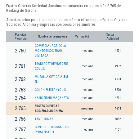
Fustes Oliveras Sociedad Anonima se encuentra en la posición 2.765 del
Ranking de Gerona.
A continuación podrá consultar la posición en el ranking de Fustes Oliveras
Sociedad Anonima y empresas con posiciones similares:
Posición
Sector
Nombre de la empresa
Ventas (€)
Provincia
Actividad
COMERCIAL AGRICOLA
2.760
MONTGRI SOCIEDAD
mediana
4621
LIMITADA.
TRANSPORT DE VIATGERS
2.761
mediana
4932
COLL SL
MURALLA OPTICA ALEM
2.762
mediana
4774
SL.
2.763
COLONIES-ESTANYOL SL
mediana
5520
2.764
KANG SIDHU MAÇANET SL.
mediana
4711
FUSTES OLIVERAS
2.765
mediana
1611
SOCIEDAD ANONIMA
2.766
TAS GIRONA SL
mediana
6832
CONSTRUCCIONS SADURNI-
2.767
mediana
4101
PERAFERRER SL