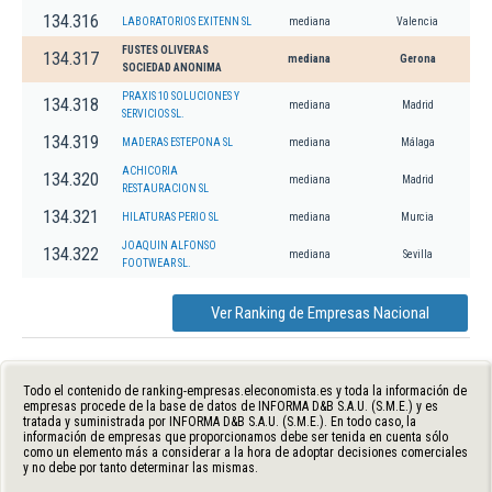
134.316
LABORATORIOS EXITENN SL
mediana
Valencia
FUSTES OLIVERAS
134.317
mediana
Gerona
SOCIEDAD ANONIMA
PRAXIS 10 SOLUCIONES Y
134.318
mediana
Madrid
SERVICIOS SL.
134.319
MADERAS ESTEPONA SL
mediana
Málaga
ACHICORIA
134.320
mediana
Madrid
RESTAURACION SL
134.321
HILATURAS PERIO SL
mediana
Murcia
JOAQUIN ALFONSO
134.322
mediana
Sevilla
FOOTWEAR SL.
Ver Ranking de Empresas Nacional
Todo el contenido de ranking-empresas.eleconomista.es y toda la información de
empresas procede de la base de datos de INFORMA D&B S.A.U. (S.M.E.) y es
tratada y suministrada por INFORMA D&B S.A.U. (S.M.E.). En todo caso, la
información de empresas que proporcionamos debe ser tenida en cuenta sólo
como un elemento más a considerar a la hora de adoptar decisiones comerciales
y no debe por tanto determinar las mismas.