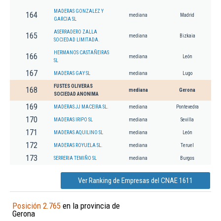
MADERAS GONZALEZ Y
164
mediana
Madrid
GARCIA SL
ASERRADERO ZALLA
165
mediana
Bizkaia
SOCIEDAD LIMITADA.
HERMANOS CASTAÑEIRAS
166
mediana
León
SL
167
MADERAS GAY SL
mediana
Lugo
FUSTES OLIVERAS
168
mediana
Gerona
SOCIEDAD ANONIMA
169
MADERAS JJ MACEIRA SL.
mediana
Pontevedra
170
MADERAS IRIPO SL
mediana
Sevilla
171
MADERAS AQUILINO SL
mediana
León
172
MADERAS ROYUELA SL.
mediana
Teruel
173
SERRERIA TEMIÑO SL
mediana
Burgos
Ver Ranking de Empresas del CNAE 1611
Posición 2.765
en la provincia de
Gerona