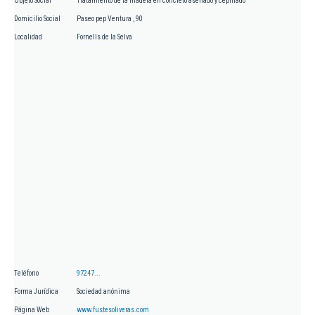
Objeto Social
Tratamiento de la madera en concreto aserrado y cepillado
Domicilio Social
Paseo pep Ventura , 90
Localidad
Fornells de la Selva
Teléfono
97247...
Forma Jurídica
Sociedad anónima
Página Web
www.fustesoliveras.com